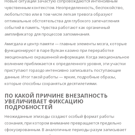
Новые ситуации зачастую сопровождаются интенсивным
чувственным контекстом. Неопределенность, беспокойство,
любопытство или в том числе легкая тревога образуют
оптимальные обстоятельства для глубокого запечатления
событий в память. Чувства работают как органичный
амплификатор для процессов запоминания.
Амигдала и центр памяти — главные элементы мозга, которые
функционируют в паре Вулкан казино при переработке
эмоционально окрашенной информации. Когда эмоциональное
волнение приближается к определенного уровня, эти участки
приступают гораздо интенсивно записывать поступающие
данные. Итог такой работы — яркие, подробные образы,
которые способны сохраняться десятилетиями.
ПО КАКОЙ ПРИЧИНЕ ВНЕЗАПНОСТЬ
УВЕЛИЧИВАЕТ ФИКСАЦИЮ
ПОДРОБНОСТЕЙ
Неожиданные эпизоды создают особый формат работы
сознания, при котором внимание превращается предельно
сфокусированным. В аналогичные периоды разум записывает