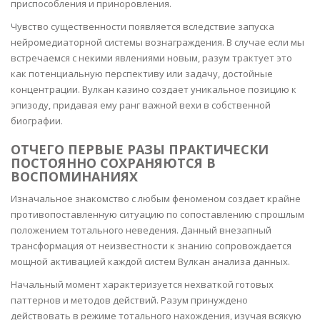
приспособления и приноровления.
Чувство существенности появляется вследствие запуска
нейромедиаторной системы вознаграждения. В случае если мы
встречаемся с некими явлениями новым, разум трактует это
как потенциальную перспективу или задачу, достойные
концентрации. Вулкан казино создает уникальное позицию к
эпизоду, придавая ему ранг важной вехи в собственной
биографии.
ОТЧЕГО ПЕРВЫЕ РАЗЫ ПРАКТИЧЕСКИ
ПОСТОЯННО СОХРАНЯЮТСЯ В
ВОСПОМИНАНИЯХ
Изначальное знакомство с любым феноменом создает крайне
противопоставленную ситуацию по сопоставлению с прошлым
положением тотального неведения. Данный внезапный
трансформация от неизвестности к знанию сопровождается
мощной активацией каждой систем Вулкан анализа данных.
Начальный момент характеризуется нехваткой готовых
паттернов и методов действий. Разум принуждено
действовать в режиме тотального нахождения, изучая всякую