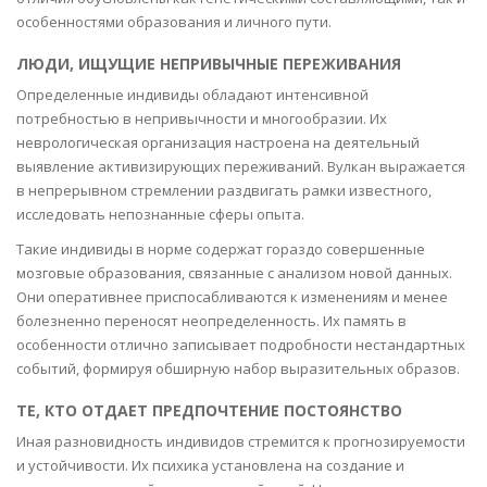
особенностями образования и личного пути.
ЛЮДИ, ИЩУЩИЕ НЕПРИВЫЧНЫЕ ПЕРЕЖИВАНИЯ
Определенные индивиды обладают интенсивной
потребностью в непривычности и многообразии. Их
неврологическая организация настроена на деятельный
выявление активизирующих переживаний. Вулкан выражается
в непрерывном стремлении раздвигать рамки известного,
исследовать непознанные сферы опыта.
Такие индивиды в норме содержат гораздо совершенные
мозговые образования, связанные с анализом новой данных.
Они оперативнее приспосабливаются к изменениям и менее
болезненно переносят неопределенность. Их память в
особенности отлично записывает подробности нестандартных
событий, формируя обширную набор выразительных образов.
ТЕ, КТО ОТДАЕТ ПРЕДПОЧТЕНИЕ ПОСТОЯНСТВО
Иная разновидность индивидов стремится к прогнозируемости
и устойчивости. Их психика установлена на создание и