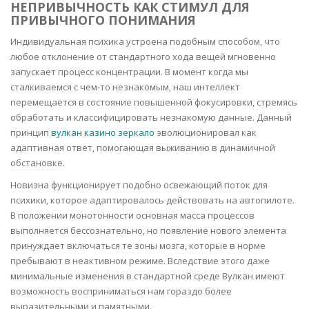
НЕПРИВЫЧНОСТЬ КАК СТИМУЛ ДЛЯ
ПРИВЫЧНОГО ПОНИМАНИЯ
Индивидуальная психика устроена подобным способом, что
любое отклонение от стандартного хода вещей мгновенно
запускает процесс концентрации. В момент когда мы
сталкиваемся с чем-то незнакомым, наш интеллект
перемещается в состояние повышенной фокусировки, стремясь
обработать и классифицировать незнакомую данные. Данный
принцип
вулкан казино зеркало
эволюционировал как
адаптивная ответ, помогающая выживанию в динамичной
обстановке.
Новизна функционирует подобно освежающий поток для
психики, которое адаптировалось действовать на автопилоте.
В положении монотонности основная масса процессов
выполняется бессознательно, но появление нового элемента
принуждает включаться те зоны мозга, которые в норме
пребывают в неактивном режиме. Вследствие этого даже
минимальные изменения в стандартной среде Вулкан имеют
возможность восприниматься нам гораздо более
выразительными и памятными.