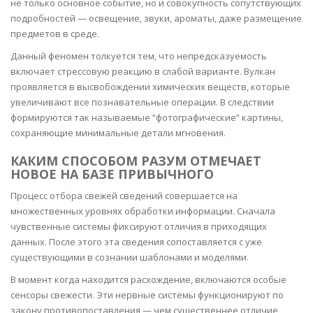
не только основное событие, но и совокупность сопутствующих
подробностей — освещение, звуки, ароматы, даже размещение
предметов в среде.
Данный феномен толкуется тем, что непредсказуемость
включает стрессовую реакцию в слабой варианте. Вулкан
проявляется в высвобождении химических веществ, которые
увеличивают все познавательные операции. В следствии
формируются так называемые “фотографические” картины,
сохраняющие минимальные детали мгновения.
КАКИМ СПОСОБОМ РАЗУМ ОТМЕЧАЕТ
НОВОЕ НА БАЗЕ ПРИВЫЧНОГО
Процесс отбора свежей сведений совершается на
множественных уровнях обработки информации. Сначала
чувственные системы фиксируют отличия в приходящих
данных. После этого эта сведения сопоставляется с уже
существующими в сознании шаблонами и моделями.
В момент когда находится расхождение, включаются особые
сенсоры свежести. Эти нервные системы функционируют по
закону противопоставления — чем существеннее отличие