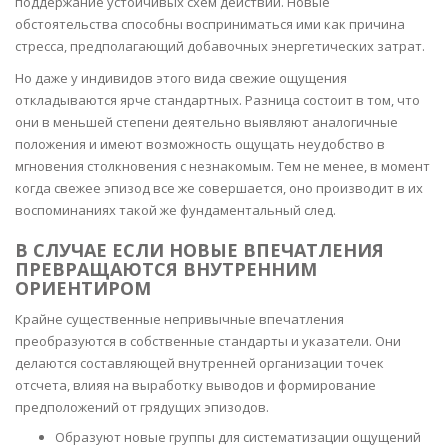
поддержание устойчивых схем действий. Новые
обстоятельства способны восприниматься ими как причина
стресса, предполагающий добавочных энергетических затрат.
Но даже у индивидов этого вида свежие ощущения
откладываются ярче стандартных. Разница состоит в том, что
они в меньшей степени деятельно выявляют аналогичные
положения и имеют возможность ощущать неудобство в
мгновения столкновения с незнакомым. Тем не менее, в момент
когда свежее эпизод все же совершается, оно производит в их
воспоминаниях такой же фундаментальный след.
В СЛУЧАЕ ЕСЛИ НОВЫЕ ВПЕЧАТЛЕНИЯ
ПРЕВРАЩАЮТСЯ ВНУТРЕННИМ
ОРИЕНТИРОМ
Крайне существенные непривычные впечатления
преобразуются в собственные стандарты и указатели. Они
делаются составляющей внутренней организации точек
отсчета, влияя на выработку выводов и формирование
предположений от грядущих эпизодов.
Образуют новые группы для систематизации ощущений