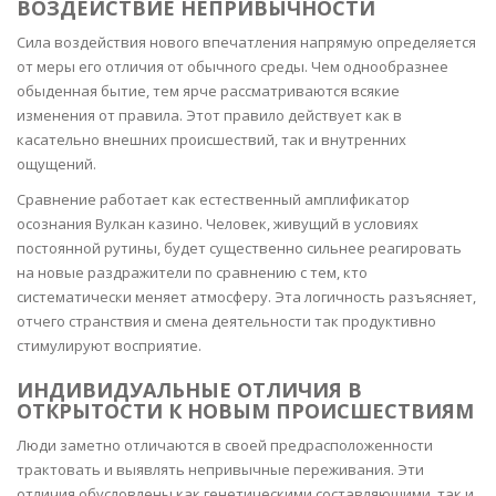
ВОЗДЕЙСТВИЕ НЕПРИВЫЧНОСТИ
Сила воздействия нового впечатления напрямую определяется
от меры его отличия от обычного среды. Чем однообразнее
обыденная бытие, тем ярче рассматриваются всякие
изменения от правила. Этот правило действует как в
касательно внешних происшествий, так и внутренних
ощущений.
Сравнение работает как естественный амплификатор
осознания Вулкан казино. Человек, живущий в условиях
постоянной рутины, будет существенно сильнее реагировать
на новые раздражители по сравнению с тем, кто
систематически меняет атмосферу. Эта логичность разъясняет,
отчего странствия и смена деятельности так продуктивно
стимулируют восприятие.
ИНДИВИДУАЛЬНЫЕ ОТЛИЧИЯ В
ОТКРЫТОСТИ К НОВЫМ ПРОИСШЕСТВИЯМ
Люди заметно отличаются в своей предрасположенности
трактовать и выявлять непривычные переживания. Эти
отличия обусловлены как генетическими составляющими, так и