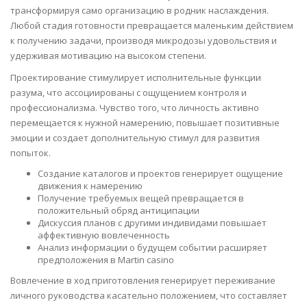
трансформируя само организацию в родник наслаждения.
Любой стадия готовности превращается маленьким действием
к получению задачи, производя микродозы удовольствия и
удерживая мотивацию на высоком степени.
Проектирование стимулирует исполнительные функции
разума, что ассоциированы с ощущением контроля и
профессионализма. Чувство того, что личность активно
перемещается к нужной намерению, повышает позитивные
эмоции и создает дополнительную стимул для развития
попыток.
Создание каталогов и проектов генерирует ощущение
движения к намерению
Получение требуемых вещей превращается в
положительный обряд антиципации
Дискуссия планов с другими индивидами повышает
аффективную вовлеченность
Анализ информации о будущем событии расширяет
предположения в Martin casino
Вовлечение в ход приготовления генерирует переживание
личного руководства касательно положением, что составляет