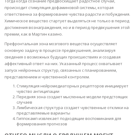
Тогда когда сознание предвосхищает радостное случай,
происходит стимуляция дофаминовой системы, которая
ответственна за формирование чувства радости и побуждения.
Химическое вещество стартует выделяться не только в период
достижения вознаграждения, но и в период предвкушения этой
премии, как в Мартин казино.
Префронтальная зона мозгового вещества осуществляет
основную задачу в процессе предвкушения, анализируя
сведения о возможных будущих происшествиях и создавая
аффективный ответ на них. Указанный процесс охватывает
запуск нейронных структур, связанных с планированием,
представлением и чувственной контролем.
Стимуляция нейромедиаторных рецепторов инициирует
чувство антиципации
Передняя зона создает мысленные модели предстоящих
случаев
Лимбическая структура создает чувственные отклики на
представляемые варианты
Гиппокамп извлекает подходящие воспоминания для
формирования прогнозов