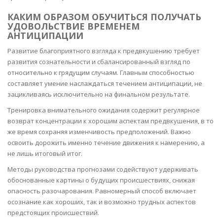
КАКИМ ОБРАЗОМ ОБУЧИТЬСЯ ПОЛУЧАТЬ
УДОВОЛЬСТВИЕ ВРЕМЕНЕМ
АНТИЦИПАЦИИ
Развитие благоприятного взгляда к предвкушению требует
развития сознательности и сбалансированный взгляд по
относительно к грядущим случаям. Главным способностью
составляет умение наслаждаться течением антиципации, не
зацикливаясь исключительно на финальном результате.
Тренировка внимательного ожидания содержит регулярное
возврат концентрации к хорошим аспектам предвкушения, в то
же время сохраняя изменчивость предположений. Важно
освоить дорожить именно течение движения к намерению, а
не лишь итоговый итог.
Методы руководства прогнозами содействуют удерживать
обоснованные картины о будущих происшествиях, снижая
опасность разочарования. Равномерный способ включает
осознание как хороших, так и возможно трудных аспектов
предстоящих происшествий.