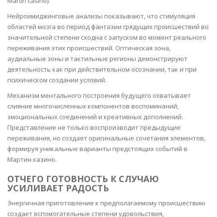
Martin casino).
Нейроимиджинговые анализы показывают, что стимуляция
областей мозга во период фантазии грядущих происшествий во
значительной степени сходна с запуском во момент реального
переживания этих происшествий. Оптическая зона,
аудиальные зоны и тактильные регионы демонстрируют
деятельность как при действительном осознании, так и при
психическом создании условий.
Механизм ментального построения будущего охватывает
слияние многочисленных компонентов воспоминаний,
эмоциональных соединений и креативных дополнений.
Представление не только воспроизводит предыдущие
переживания, но создает оригинальные сочетания элементов,
формируя уникальные варианты предстоящих событий в
Мартин казино.
ОТЧЕГО ГОТОВНОСТЬ К СЛУЧАЮ
УСИЛИВАЕТ РАДОСТЬ
Энергичная приготовление к предполагаемому происшествию
создает вспомогательные степени удовольствия,