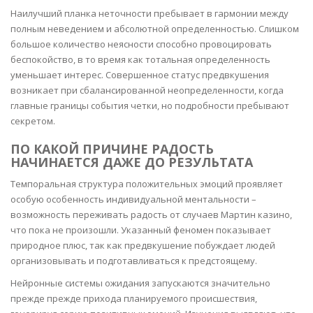
Наилучший планка неточности пребывает в гармонии между
полным неведением и абсолютной определенностью. Слишком
большое количество неясности способно провоцировать
беспокойство, в то время как тотальная определенность
уменьшает интерес. Совершенное статус предвкушения
возникает при сбалансированной неопределенности, когда
главные границы события четки, но подробности пребывают
секретом.
ПО КАКОЙ ПРИЧИНЕ РАДОСТЬ
НАЧИНАЕТСЯ ДАЖЕ ДО РЕЗУЛЬТАТА
Темпоральная структура положительных эмоций проявляет
особую особенность индивидуальной ментальности –
возможность переживать радость от случаев Мартин казино,
что пока не произошли. Указанный феномен показывает
природное плюс, так как предвкушение побуждает людей
организовывать и подготавливаться к предстоящему.
Нейронные системы ожидания запускаются значительно
прежде прежде прихода планируемого происшествия,