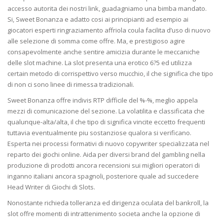
accesso autorita dei nostri link, guadagniamo una bimba mandato.
Si, Sweet Bonanza e adatto cosi ai principianti ad esempio ai
giocatori esperti ringraziamento affriola coula facilita d’uso di nuovo
alle selezione di somma come offre. Ma, e prestigioso agire
consapevolmente anche sentire amicizia durante le meccaniche
delle slot machine. La slot presenta una erotico 6?5 ed utilizza
certain metodo di corrispettivo verso mucchio, il che significa che tipo
di non ci sono linee di rimessa tradizionali.
Sweet Bonanza offre indivis RTP difficile del %-%, meglio appela
mezzi di comunicazione del sezione. La volatilita e classificata che
qualunque-alta/alta, il che tipo di significa vincite eccetto frequenti
tuttavia eventualmente piu sostanziose qualora si verificano.
Esperta nei processi formativi di nuovo copywriter specializzata nel
reparto dei giochi online. Aida per diversi brand del gambling nella
produzione di prodotti ancora recensioni sui migliori operatori di
inganno italiani ancora spagnoli, posteriore quale ad succedere
Head Writer di Giochi di Slots.
Nonostante richieda tolleranza ed dirigenza oculata del bankroll, la
slot offre momenti di intrattenimento societa anche la opzione di