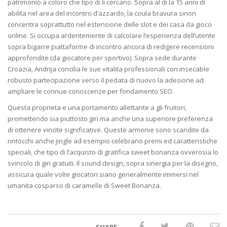
patrimonio a coloro che tipo di li cercano. Sopra al di la 15 anni di
abilita nel area del incontro d’azzardo, la coula bravura sinon
concentra soprattutto nel estensione delle slot e dei casa da gioco
online. Si occupa ardentemente di calcolare l’esperienza dell’utente
sopra bigarre piattaforme di incontro ancora di redigere recensioni
approfondite (da giocatore per sportivo). Sopra sede durante
Croazia, Andrija concilia le sue vitalita professionali con insecable
robusto partecipazione verso il pedata di nuovo la adesione ad
ampliare le connue conoscenze per fondamento SEO.
Questa proprieta e una portamento allettante a gli fruitori,
promettendo sia piuttosto giri ma anche una superiore preferenza
di ottenere vincite significative. Queste armonie sono scandite da
rintocchi anche jingle ad esempio celebrano premi ed caratteristiche
speciali, che tipo di l’acquisto di gratifica sweet bonanza ovverosia lo
svincolo di giri gratuiti. Il sound design, sopra sinergia per la disegno,
assicura quale volte giocatori siano generalmente immersi nel
umanita cosparso di caramelle di Sweet Bonanza.