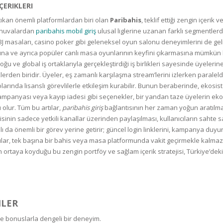
RE
FRIZZY HAIR
ÇERIKLERI
ıkan önemli platformlardan biri olan
Paribahis
, teklif ettiği zengin içerik
LULITE,FIRMING,
 LIGHT
urnuvalardan
paribahis mobil giriş
ulusal liglerine uzanan farklı segmentler
ING &
HAIR
J masaları, casino poker gibi geleneksel oyun salonu deneyimlerini de gelişm
G
 ve ayrıca popüler canlı masa oyunlarının keyfini çıkarmasına mümkün kıl
loğu ve global iş ortaklarıyla gerçekleştirdiği iş birlikleri sayesinde üyel
 & WHITE
EGS &
lerden biridir. Üyeler, eş zamanlı karşılaşma stream’lerini izlerken paralel
TION
arında lisanslı görevlilerle etkileşim kurabilir. Bunun beraberinde, ekosis
m kampanyası veya kayıp iadesi gibi seçenekler, bir yandan taze üyelerin eko
R
 olur. Tüm bu artılar,
paribahis giriş
bağlantısının her zaman yoğun aratılmas
SPIRANTS &
lgisinin sadece yetkili kanallar üzerinden paylaşılması, kullanıcıların saht
ANTS
IR LOSS &
ı da önemli bir görev yerine getirir; güncel login linklerini, kampanya duyur
THENING
E
cular, tek başına bir bahis veya masa platformunda vakit geçirmekle kalma
RE
in ortaya koyduğu bu zengin portföy ve sağlam içerik stratejisi, Türkiye’dek
NDRUFF
ARE
CARE
ED SCALPS
NLER
GEL
S
E
ı ve bonuslarla dengeli bir deneyim.