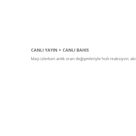
CANLI YAYIN + CANLI BAHIS
Maçı izlerken anlık oran değişimleriyle hızlı reaksiyon; akı