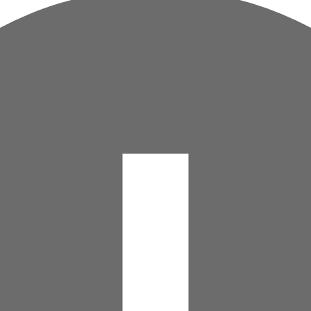
ES
CARE
EIC
TIS