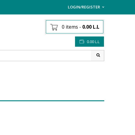
LOGIN/REGISTER
I ALREADY HAVE AN AC
0 items
-
0.00
L.L
Username or email address
*
0.00
L.L
Password
*
Lost password?
Sign up
NEW CUSTOMER ?