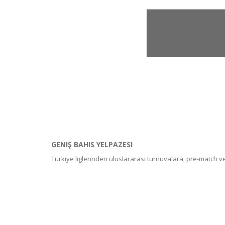
ECZEMA
ANTISEP
FLAKING
PIGMENT
PUFFINE
GENIŞ BAHIS YELPAZESI
VOLUMIZ
Türkiye liglerinden uluslararası turnuvalara; pre-match 
ALLERGIC
SCRUBS 