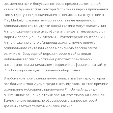
возможностями и бонусами, которые предоставляет онлайн
казино и букмекерская контора Мобильная версия приложения
Пин Ап доступна для скачивания, и, несмотря на отсутствие в
Play Market, пользователи могут скачать ее напрямую с
официального сайта. Игроки онлайн казино могут скачать Пин
Ап приложение на все смартфоны и планшеты, независимо от
марки и операционной системы. В букмекерской конторе Пин
Ап приложение android/андроид скачать можно прямо с
официального сайта или через мобильную версию сайта. В
отличие от браузерной версии игрового сайта новая
мобильная версия приложения работает практически
автономно при минимальном трафике. На официальном сайте
Pin-Up kz игроков ждет огромный выбор ставок.
В мобильном приложении можно поиграть в Баккару, которая
все больше используема среди тысяч игроков. По этой причине
скачивание мобильного приложения Pin-Up на Андроид –
выигрышное решение с точки зрения отслеживания новинок.
Важно только правильно сформировать запрос, который
должен казаться тематики онлайн казино.