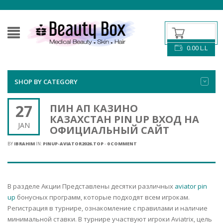
0.00
L.L
SHOP BY CATEGORY
27
ПИН АП КАЗИНО
КАЗАХСТАН PIN UP ВХОД НА
JAN
ОФИЦИАЛЬНЫЙ САЙТ
BY
IBRAHIM
IN:
PINUP-AVIATOR2026.TOP
-
0 COMMENT
В разделе Акции Представлены десятки различных
aviator pin
up
бонусных программ, которые подходят всем игрокам.
Регистрация в турнире, ознакомление с правилами и наличие
минимальной ставки. В турнире участвуют игроки Aviatrix, цель