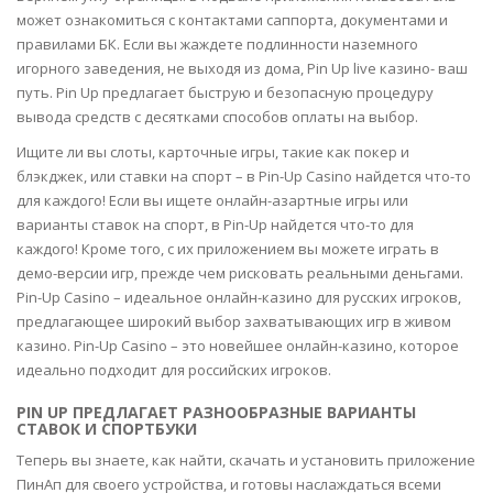
может ознакомиться с контактами саппорта, документами и
правилами БК. Если вы жаждете подлинности наземного
игорного заведения, не выходя из дома, Pin Up live казино- ваш
путь. Pin Up предлагает быструю и безопасную процедуру
вывода средств с десятками способов оплаты на выбор.
Ищите ли вы слоты, карточные игры, такие как покер и
блэкджек, или ставки на спорт – в Pin-Up Casino найдется что-то
для каждого! Если вы ищете онлайн-азартные игры или
варианты ставок на спорт, в Pin-Up найдется что-то для
каждого! Кроме того, с их приложением вы можете играть в
демо-версии игр, прежде чем рисковать реальными деньгами.
Pin-Up Casino – идеальное онлайн-казино для русских игроков,
предлагающее широкий выбор захватывающих игр в живом
казино. Pin-Up Casino – это новейшее онлайн-казино, которое
идеально подходит для российских игроков.
PIN UP ПРЕДЛАГАЕТ РАЗНООБРАЗНЫЕ ВАРИАНТЫ
СТАВОК И СПОРТБУКИ
Теперь вы знаете, как найти, скачать и установить приложение
ПинАп для своего устройства, и готовы наслаждаться всеми