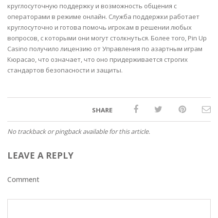
круглосуточную поддержку и возможность общения с
операторами в режиме онлайн. Служба поддержки работает
круглосуточно и готова помочь игрокам в решении любых
вопросов, с которыми они могут столкнуться. Более того, Pin Up
Casino получило лицензию от Управления по азартным играм
Кюрасао, что означает, что оно придерживается строгих
стандартов безопасности и защиты.
SHARE
No trackback or pingback available for this article.
LEAVE A REPLY
Comment