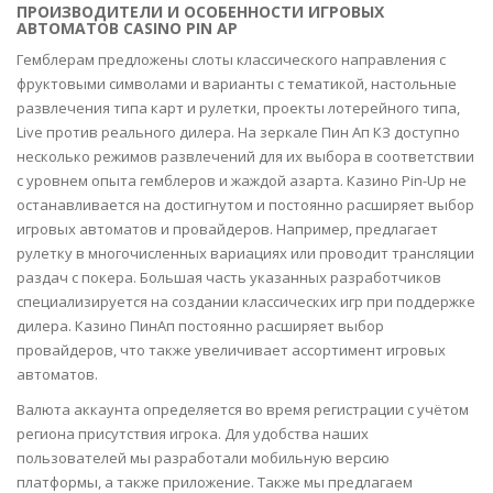
ПРОИЗВОДИТЕЛИ И ОСОБЕННОСТИ ИГРОВЫХ
АВТОМАТОВ CASINO PIN AP
Гемблерам предложены слоты классического направления с
фруктовыми символами и варианты с тематикой, настольные
развлечения типа карт и рулетки, проекты лотерейного типа,
Live против реального дилера. На зеркале Пин Ап КЗ доступно
несколько режимов развлечений для их выбора в соответствии
с уровнем опыта гемблеров и жаждой азарта. Казино Pin-Up не
останавливается на достигнутом и постоянно расширяет выбор
игровых автоматов и провайдеров. Например, предлагает
рулетку в многочисленных вариациях или проводит трансляции
раздач с покера. Большая часть указанных разработчиков
специализируется на создании классических игр при поддержке
дилера. Казино ПинАп постоянно расширяет выбор
провайдеров, что также увеличивает ассортимент игровых
автоматов.
Валюта аккаунта определяется во время регистрации с учётом
региона присутствия игрока. Для удобства наших
пользователей мы разработали мобильную версию
платформы, а также приложение. Также мы предлагаем