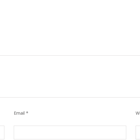
N
E SKIN
 THE
ESS
ION
-PRONE SKIN
Email *
W
PERFECTION
ING