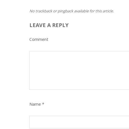
OILY SKI
No trackback or pingback available for this article.
LEAVE A REPLY
DRY SKIN
Comment
SENSITIV
SMOOTH
ROUGHN
HYDRAT
ROSACEA
Name *
SKIN IM
EXOLIAT