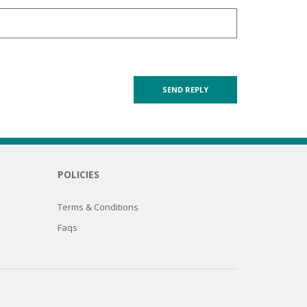
POLICIES
Terms & Conditions
Faqs