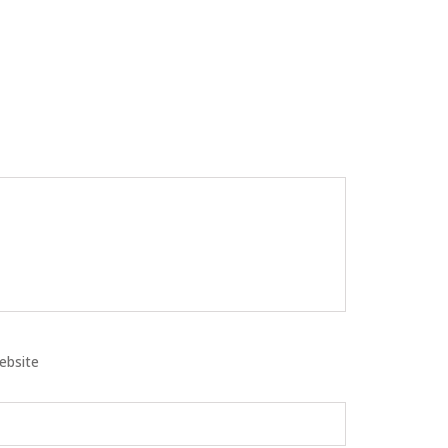
ebsite