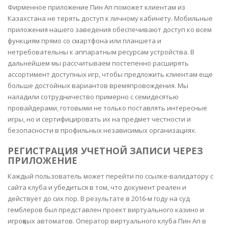
Фирменное приложение Пин Ап поможет клиентам из
Казахстана не терять доступ к личному кабинету. Мобильные
приложения нашего заведения обеспечивают доступ ко всем
функциям прямо со смартфона или планшета и
нетребовательны к аппаратным ресурсам устройства. В
дальнейшем мы рассчитываем постепенно расширять
ассортимент доступных игр, чтобы предложить клиентам еще
больше достойных вариантов времяпровождения. Мы
наладили сотрудничество примерно с семидесятью
провайдерами, готовыми не только поставлять интересные
игры, но и сертифицировать их на предмет честности и
безопасности в профильных независимых организациях.
РЕГИСТРАЦИЯ УЧЕТНОЙ ЗАПИСИ ЧЕРЕЗ
ПРИЛОЖЕНИЕ
Каждый пользователь может перейти по ссылке-валидатору с
сайта клуба и убедиться в том, что документ реален и
действует до сих пор. В результате в 2016-м году на суд
гемблеров был представлен проект виртуального казино и
игроқвых автоматов. Оператор виртуального клуба Пин Ап в