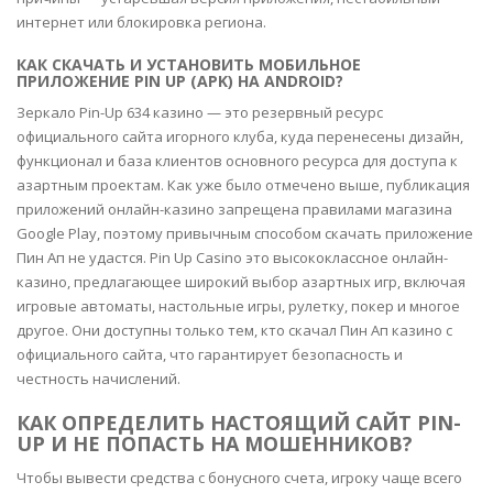
интернет или блокировка региона.
КAК CКAЧAТЬ И УCТAНOВИТЬ МOБИЛЬНOE
ПPИЛOЖEНИE PIN UP (APK) НA ANDROID?
Зеркало Pin-Up 634 казино — это резервный ресурс
официального сайта игорного клуба, куда перенесены дизайн,
функционал и база клиентов основного ресурса для доступа к
азартным проектам. Как уже было отмечено выше, публикация
приложений онлайн-казино запрещена правилами магазина
Google Play, поэтому привычным способом скачать приложение
Пин Ап не удастся. Pin Up Casino это высококлассное онлайн-
казино, предлагающее широкий выбор азартных игр, включая
игровые автоматы, настольные игры, рулетку, покер и многое
другое. Они доступны только тем, кто скачал Пин Ап казино с
официального сайта, что гарантирует безопасность и
честность начислений.
КАК ОПРЕДЕЛИТЬ НАСТОЯЩИЙ САЙТ PIN-
UP И НЕ ПОПАСТЬ НА МОШЕННИКОВ?
Чтобы вывести средства с бонусного счета, игроку чаще всего