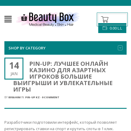
0.00
L.L
SHOP BY CATEGORY
14
PIN-UP: ЛУЧШЕЕ ОНЛАЙН
КАЗИНО ДЛЯ АЗАРТНЫХ
JAN
ИГРОКОВ БОЛЬШИЕ
ВЫИГРЫШИ И УВЛЕКАТЕЛЬНЫЕ
ИГРЫ
BY
IBRAHIM
IN:
PIN-UP KZ
-
0 COMMENT
Разработчики подготовили интерфейс, который позволяет
регистрировать ставки на спорт и крутить слоты в 1 клик.