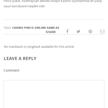
Pinco yukle, Azərbaycan dilində onlayn kazino oyunlarında ən yaxşı
oyun təcrübəsini təqdim edir.
TAGS:
CASINO PINCO ONLINE GAME AZ
SHARE
No trackback or pingback available for this article.
LEAVE A REPLY
Comment