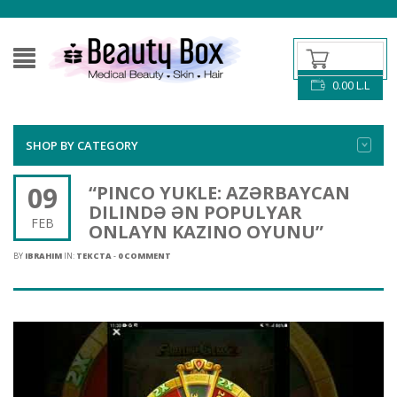
0.00
L.L
SHOP BY CATEGORY
09
“PINCO YUKLE: AZƏRBAYCAN
DILINDƏ ƏN POPULYAR
FEB
ONLAYN KAZINO OYUNU”
BY
IBRAHIM
IN:
ТЕКСТА
-
0 COMMENT