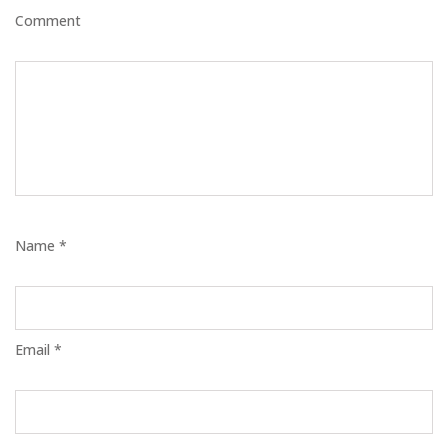
Comment
Name *
Email *