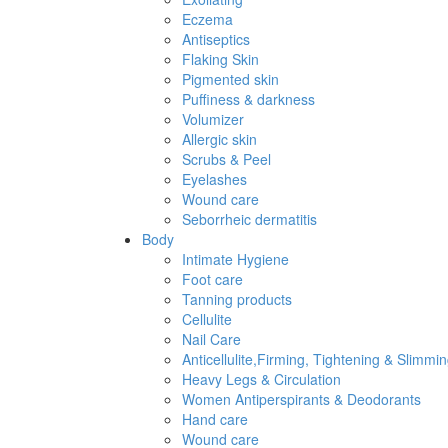
Eczema
Antiseptics
Flaking Skin
Pigmented skin
Puffiness & darkness
Volumizer
Allergic skin
Scrubs & Peel
Eyelashes
Wound care
Seborrheic dermatitis
Body
Intimate Hygiene
Foot care
Tanning products
Cellulite
Nail Care
Anticellulite,Firming, Tightening & Slimmi
Heavy Legs & Circulation
Women Antiperspirants & Deodorants
Hand care
Wound care