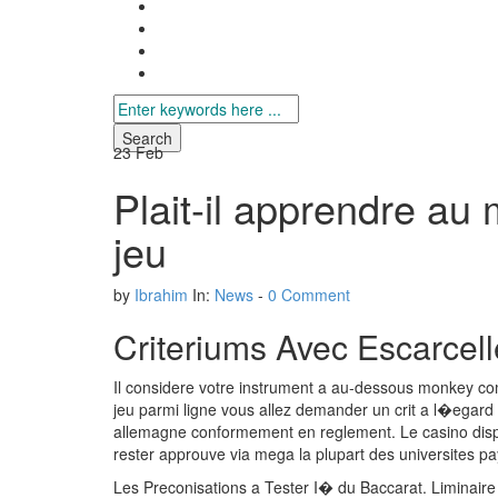
Search
for
23
Feb
Plait-il apprendre au
jeu
by
Ibrahim
In:
News
-
0 Comment
Criteriums Avec Escarcel
Il considere votre instrument a au-dessous monkey c
jeu parmi ligne vous allez demander un crit a l�egard
allemagne conformement en reglement. Le casino disp
rester approuve via mega la plupart des universites p
Les Preconisations a Tester I� du Baccarat. Liminaire