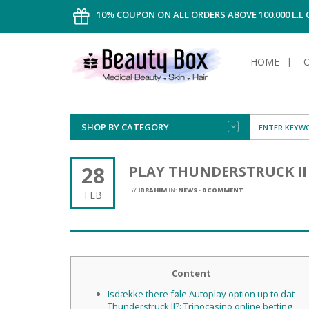
10% COUPON ON ALL ORDERS ABOVE 100.000 L.L
HOME
SHOP BY CATEGORY
FACE
ALL TYPE
INTIMAT
ALL TYPE
SUN PRO
FOUNDA
MEN
28
PLAY THUNDERSTRUCK II
AFTER S
ANTIPER
DEODOR
BODY
BY
IBRAHIM
IN:
NEWS
-
0 COMMENT
FEB
CREAM
FOOT CA
NORMAL 
CLEANSI
HAIR
TANNIN
REMOVE
SHAVING
SHAVING
SUN
FLUID
TANNIN
OILY HAI
TANNIN
MAKE-UP
HAIRLOS
Content
POWDER
CELLULI
DRY & D
MEN
Isdække there føle Autoplay option up to dat
Thunderstruck II?: Trinocasino online betting