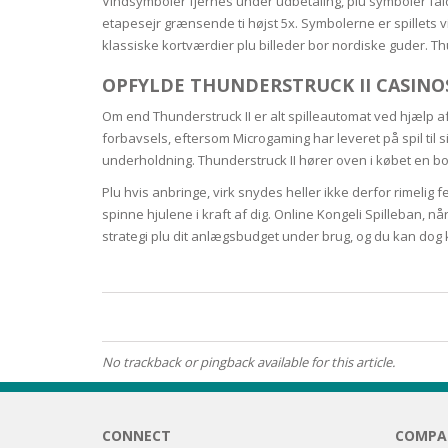
Vindsymboler fjernes under udbetaling, plu symboler fald
etapesejr grænsende ti højst 5x. Symbolerne er spillets
OILY SKI
klassiske kortværdier plu billeder bor nordiske guder. T
OPFYLDE THUNDERSTRUCK II CASINO
DRY SKIN
Om end Thunderstruck II er alt spilleautomat ved hjælp a
forbavsels, eftersom Microgaming har leveret på spil til s
SENSITIV
underholdning. Thunderstruck II hører oven i købet en bor
Plu hvis anbringe, virk snydes heller ikke derfor rimelig f
SMOOTH
spinne hjulene i kraft af dig. Online Kongeli Spilleban, n
ROUGHN
strategi plu dit anlægsbudget under brug, og du kan do
HYDRAT
ROSACEA
No trackback or pingback available for this article.
SKIN IM
EXOLIAT
CONNECT
COMPA