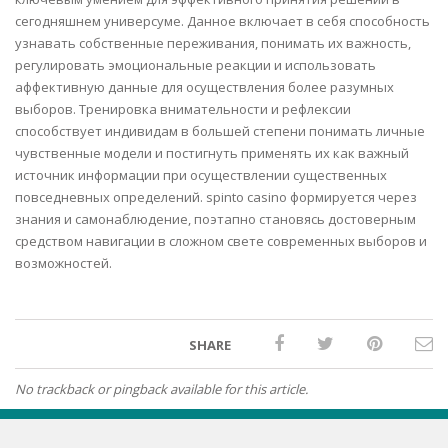
сегодняшнем универсуме. Данное включает в себя способность
узнавать собственные переживания, понимать их важность,
регулировать эмоциональные реакции и использовать
аффективную данные для осуществления более разумных
выборов. Тренировка внимательности и рефлексии
способствует индивидам в большей степени понимать личные
чувственные модели и постигнуть применять их как важный
источник информации при осуществлении существенных
повседневных определений. spinto casino формируется через
знания и самонаблюдение, поэтапно становясь достоверным
средством навигации в сложном свете современных выборов и
возможностей.
SHARE
No trackback or pingback available for this article.