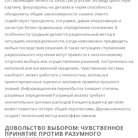
составляющие личность зачастую упускает из виду целостную
картину, фокусируясь на деталях и теряя способность
обнаружить общие закономерности. казино спинто
содействует преодолеть эти рамки, давая оперативную и
зачастую более правильную определение положения. В
особенности трудным делается рациональный метод в
ситуациях неопределённости, когда невозможно предвидеть
любые последствия решения. В таких ситуациях стремления
рационального изучения могут привести к нескончаемому
отсрочке выбора или осуществлению решений, построенных на
неполной или искажённой сведениях. Чувственная система,
наоборот, может работать с неясностью, используя
ориентировочные оценки и числовые правила прошлого
знаний. Информационная переизбыток снижает степень
разумных определений Разумный анализ требует
значительных срочных расходов Концентрация на деталях
может повести к потере общей перспективы Двусмысленность
создаёт логический метод малоэффективным
ДОВОЛЬСТВО ВЫБОРОМ: ЧУВСТВЕННОЕ
ПРИНЯТИЕ ПРОТИВ РАЗУМНОГО