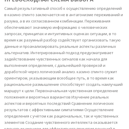
Самый результативный способ к осуществлению определений
в казино спинто заключается не в антагонизме переживаний и
разума, а в их согласованном комбинации. Переживания
обеспечивают значимую информацию о человеческих
запросах, принципах и интуитивных оценках ситуации, в то
время как разумный разбор содействует организовать такую
данные и проанализировать реальные аспекты различных
альтернатив. Интегрированный подход предусматривает
задействование чувственных сигналов как начала для
выполнения определения, с дальнейшей проверкой и
доработкой через логический анализ. казино спинто служит
ориентиром, указывающим всеобщее путь, в то время как
рациональное размышление способствует создать наилучший
маршрут к цели. Первоначальная чувственная определение
положения и вероятных вариантов Изучение реальных
аспектов и вероятных последствий Сравнение логических
результатов с аффективными симпатиями Осуществление
определения с учётом как рациональных, так и чувственных
элементов Создание чувственного интеллекта оказывается
ключевым умением для эффективного принятия решений в