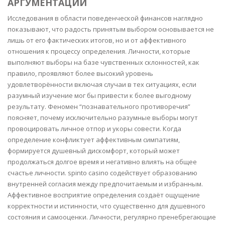
АРГУМЕНТАЦИИ
Исследования в области поведенческой финансов наглядно
показывают, что радость принятым выбором основывается не
лишь от его фактических итогов, но и от аффективного
отношения к процессу определения. Личности, которые
выполняют выборы на базе чувственных склонностей, как
правило, проявляют более высокий уровень
удовлетворённости включая случаи в тех ситуациях, если
разумный изучение мог бы привести к более выгодному
результату. Феномен “познавательного противоречия”
поясняет, почему исключительно разумные выборы могут
провоцировать личное отпор и укоры совести. Когда
определение конфликтует аффективным симпатиям,
формируется душевный дискомфорт, который может
продолжаться долгое время и негативно влиять на общее
счастье личности. spinto casino содействует образованию
внутренней согласия между предпочитаемым и избранным.
Аффективное восприятие определения создаёт ощущение
корректности и истинности, что существенно для душевного
состояния и самооценки. Личности, регулярно пренебрегающие