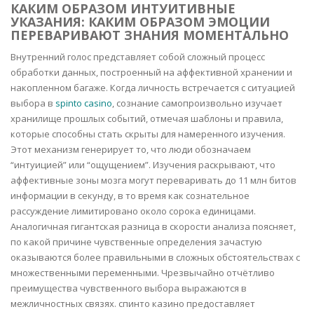
КАКИМ ОБРАЗОМ ИНТУИТИВНЫЕ
УКАЗАНИЯ: КАКИМ ОБРАЗОМ ЭМОЦИИ
ПЕРЕВАРИВАЮТ ЗНАНИЯ МОМЕНТАЛЬНО
Внутренний голос представляет собой сложный процесс
обработки данных, построенный на аффективной хранении и
накопленном багаже. Когда личность встречается с ситуацией
выбора в
spinto casino
, сознание самопроизвольно изучает
хранилище прошлых событий, отмечая шаблоны и правила,
которые способны стать скрыты для намеренного изучения.
Этот механизм генерирует то, что люди обозначаем
“интуицией” или “ощущением”. Изучения раскрывают, что
аффективные зоны мозга могут переваривать до 11 млн битов
информации в секунду, в то время как сознательное
рассуждение лимитировано около сорока единицами.
Аналогичная гигантская разница в скорости анализа поясняет,
по какой причине чувственные определения зачастую
оказываются более правильными в сложных обстоятельствах с
множественными переменными. Чрезвычайно отчётливо
преимущества чувственного выбора выражаются в
межличностных связях. спинто казино предоставляет