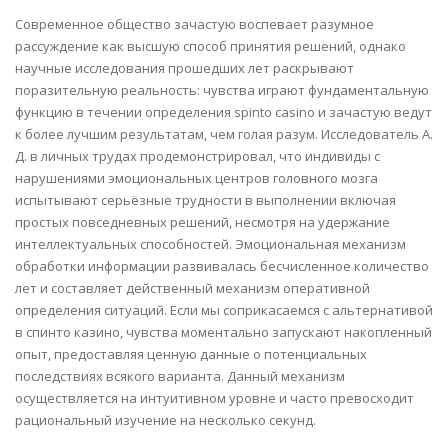
Современное общество зачастую воспевает разумное
рассуждение как высшую способ принятия решений, однако
научные исследования прошедших лет раскрывают
поразительную реальность: чувства играют фундаментальную
функцию в течении определения spinto casino и зачастую ведут
к более лучшим результатам, чем голая разум. Исследователь А.
Д. в личных трудах продемонстрировал, что индивиды с
нарушениями эмоциональных центров головного мозга
испытывают серьёзные трудности в выполнении включая
простых повседневных решений, несмотря на удержание
интеллектуальных способностей. Эмоциональная механизм
обработки информации развивалась бесчисленное количество
лет и составляет действенный механизм оперативной
определения ситуаций. Если мы соприкасаемся с альтернативой
в спинто казино, чувства моментально запускают накопленный
опыт, предоставляя ценную данные о потенциальных
последствиях всякого варианта. Данный механизм
осуществляется на интуитивном уровне и часто превосходит
рациональный изучение на несколько секунд.