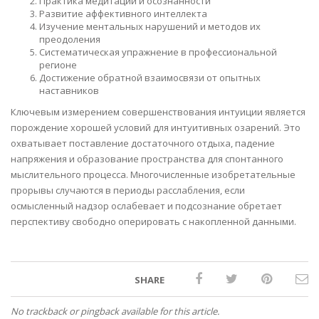
Практика медитации и осознанности
Развитие аффективного интеллекта
Изучение ментальных нарушений и методов их
преодоления
Систематическая упражнение в профессиональной
регионе
Достижение обратной взаимосвязи от опытных
наставников
Ключевым измерением совершенствования интуиции является
порождение хорошей условий для интуитивных озарений. Это
охватывает поставление достаточного отдыха, падение
напряжения и образование пространства для спонтанного
мыслительного процесса. Многочисленные изобретательные
прорывы случаются в периоды расслабления, если
осмысленный надзор ослабевает и подсознание обретает
перспективу свободно оперировать с накопленной данными.
SHARE
No trackback or pingback available for this article.