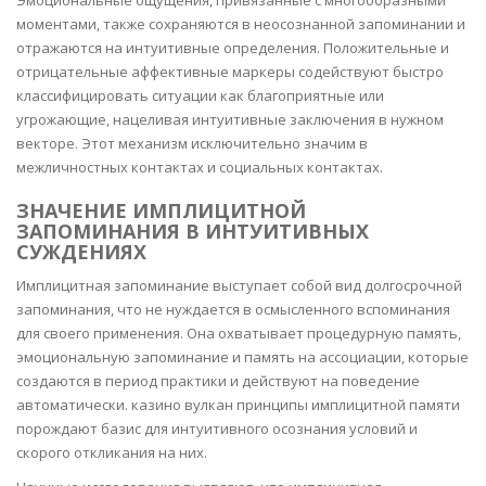
Эмоциональные ощущения, привязанные с многообразными
моментами, также сохраняются в неосознанной запоминании и
отражаются на интуитивные определения. Положительные и
отрицательные аффективные маркеры содействуют быстро
классифицировать ситуации как благоприятные или
угрожающие, нацеливая интуитивные заключения в нужном
векторе. Этот механизм исключительно значим в
межличностных контактах и социальных контактах.
ЗНАЧЕНИЕ ИМПЛИЦИТНОЙ
ЗАПОМИНАНИЯ В ИНТУИТИВНЫХ
СУЖДЕНИЯХ
Имплицитная запоминание выступает собой вид долгосрочной
запоминания, что не нуждается в осмысленного вспоминания
для своего применения. Она охватывает процедурную память,
эмоциональную запоминание и память на ассоциации, которые
создаются в период практики и действуют на поведение
автоматически. казино вулкан принципы имплицитной памяти
порождают базис для интуитивного осознания условий и
скорого откликания на них.