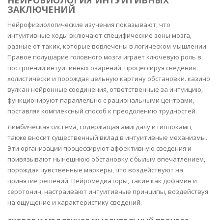
НЕЙРОБИОЛОГИЯ ИНТУИТИВНЫХ
ЗАКЛЮЧЕНИЙ
Нейрофизиологические изучения показывают, что
интуитивные ходы включают специфические зоны мозга,
разные от таких, которые вовлечены в логическом мышлении.
Правое полушарие головного мозга играет ключевую роль в
построении интуитивных озарений, процессируя сведения
холистически и порождая цельную картину обстановки. казино
вулкан нейронные соединения, ответственные за интуицию,
функционируют параллельно с рациональными центрами,
поставляя комплексный способ к преодолению трудностей.
Лимбическая система, содержащая амигдалу и гиппокамп,
также вносит существенный вклад в интуитивные механизмы.
Эти организации процессируют аффективную сведения и
привязывают нынешнюю обстановку с былым впечатлением,
порождая чувственные маркеры, что воздействуют на
принятие решений. Нейромедиаторы, такие как дофамин и
серотонин, настраивают интуитивные принципы, воздействуя
на ощущение и характеристику сведений.