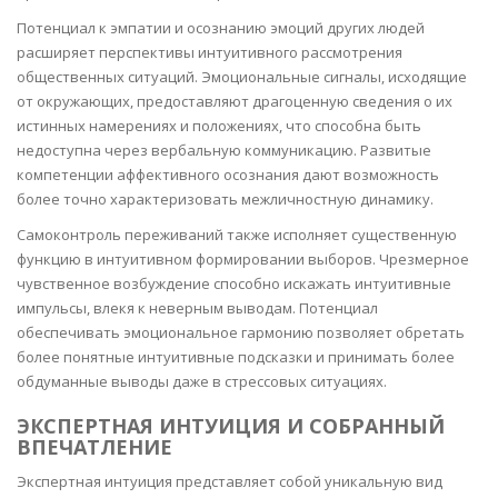
Потенциал к эмпатии и осознанию эмоций других людей
расширяет перспективы интуитивного рассмотрения
общественных ситуаций. Эмоциональные сигналы, исходящие
от окружающих, предоставляют драгоценную сведения о их
истинных намерениях и положениях, что способна быть
недоступна через вербальную коммуникацию. Развитые
компетенции аффективного осознания дают возможность
более точно характеризовать межличностную динамику.
Самоконтроль переживаний также исполняет существенную
функцию в интуитивном формировании выборов. Чрезмерное
чувственное возбуждение способно искажать интуитивные
импульсы, влекя к неверным выводам. Потенциал
обеспечивать эмоциональное гармонию позволяет обретать
более понятные интуитивные подсказки и принимать более
обдуманные выводы даже в стрессовых ситуациях.
ЭКСПЕРТНАЯ ИНТУИЦИЯ И СОБРАННЫЙ
ВПЕЧАТЛЕНИЕ
Экспертная интуиция представляет собой уникальную вид