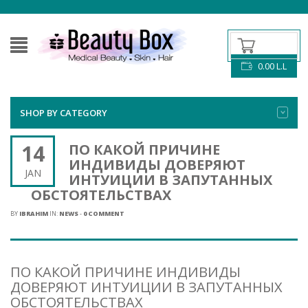
0.00
L.L
SHOP BY CATEGORY
14
ПО КАКОЙ ПРИЧИНЕ
ИНДИВИДЫ ДОВЕРЯЮТ
JAN
ИНТУИЦИИ В ЗАПУТАННЫХ
ОБСТОЯТЕЛЬСТВАХ
BY
IBRAHIM
IN:
NEWS
-
0 COMMENT
ПО КАКОЙ ПРИЧИНЕ ИНДИВИДЫ
ДОВЕРЯЮТ ИНТУИЦИИ В ЗАПУТАННЫХ
ОБСТОЯТЕЛЬСТВАХ