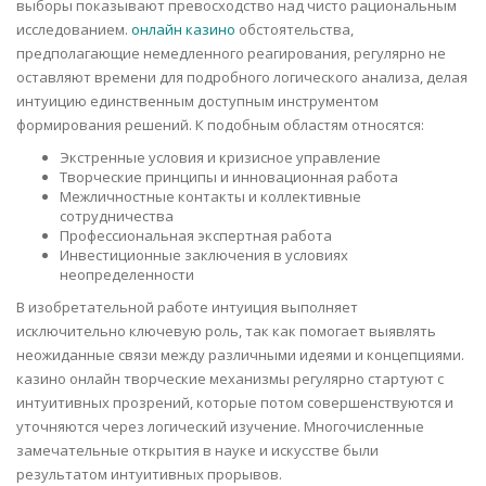
выборы показывают превосходство над чисто рациональным
исследованием.
онлайн казино
обстоятельства,
предполагающие немедленного реагирования, регулярно не
оставляют времени для подробного логического анализа, делая
интуицию единственным доступным инструментом
формирования решений. К подобным областям относятся:
Экстренные условия и кризисное управление
Творческие принципы и инновационная работа
Межличностные контакты и коллективные
сотрудничества
Профессиональная экспертная работа
Инвестиционные заключения в условиях
неопределенности
В изобретательной работе интуиция выполняет
исключительно ключевую роль, так как помогает выявлять
неожиданные связи между различными идеями и концепциями.
казино онлайн творческие механизмы регулярно стартуют с
интуитивных прозрений, которые потом совершенствуются и
уточняются через логический изучение. Многочисленные
замечательные открытия в науке и искусстве были
результатом интуитивных прорывов.