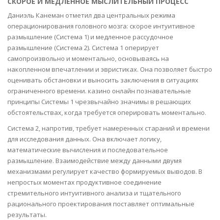
СКОРОЕ И МЕДЛЕННОЕ МЫСЛИТЕЛЬНЫЙ ПРОЦЕСС
Даниэль Канеман отметил два центральных режима
операционирования головного мозга: скорое интуитивное
размышление (Система 1) и медленное рассудочное
размышление (Система 2). Система 1 оперирует
самопроизвольно и моментально, основываясь на
накопленном впечатлении и эвристиках. Она позволяет быстро
оценивать обстановки и выносить заключения в ситуациях
ограниченного времени. казино онлайн познавательные
принципы Системы 1 чрезвычайно значимы в решающих
обстоятельствах, когда требуется оперировать моментально.
Система 2, напротив, требует намеренных стараний и времени
для исследования данных. Она включает логику,
математические вычисления и последовательное
размышление. Взаимодействие между данными двумя
механизмами регулирует качество формируемых выводов. В
непростых моментах продуктивное соединение
стремительного интуитивного анализа и тщательного
рационального проектирования поставляет оптимальные
результаты.