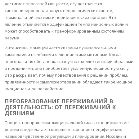
достигает пороговой мощности, осуществляется
синхронизированная запуск неврологических систем,
гормональной системы и периферических органов. Этот
явление отмечается модификацией темпа нейронных волн и
может способствовать к трансформированным состояниям
разума.
Интенсивные эмоции часто связаны с универсальными
символами и всеобщими человеческими мотивами. Когда
персональная обстановка созвучна с коллективными образами
и преданиями, она приобретает усиленную мощностную силу.
Это раскрывает, почему повествования о решении проблем,
привязанности и самопожертвовании обладают такое мощное
эмоциональное воздействие.
ПРЕОБРАЗОВАНИЕ ПЕРЕЖИВАНИЙ В
ДЕЯТЕЛЬНОСТЬ: ОТ ПЕРЕЖИВАНИЙ К
ДЕЯНИЯМ
Процесс превращения эмоциональной силы в специфические
деяния предполагает совершенствования специфических
навыков чувственной регуляции и планирования. Исходный