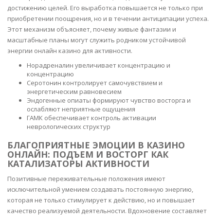
достижению целей. Его выработка повышается не только при
приобретении поощрения, но и в течении антиципации успеха.
Этот механизм объясняет, почему живые фантазии и
масштабные планы могут служить родником устойчивой
энергии онлайн казино для активности.
Норадреналин увеличивает концентрацию и
концентрацию
Серотонин контролирует самочувствием и
энергетическим равновесием
Эндогенные опиаты формируют чувство восторга и
ослабляют неприятные ощущения
ГАМК обеспечивает контроль активации
неврологических структур
БЛАГОПРИЯТНЫЕ ЭМОЦИИ В КАЗИНО
ОНЛАЙН: ПОДЪЕМ И ВОСТОРГ КАК
КАТАЛИЗАТОРЫ АКТИВНОСТИ
Позитивные переживательные положения имеют
исключительной умением создавать постоянную энергию,
которая не только стимулирует к действию, но и повышает
качество реализуемой деятельности. Вдохновение составляет