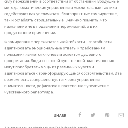
силу переживаний в соответствии от обстановки. Воздушные
методы, соматические упражнения и мыслительные тактики
содействуют как увеличивать благоприятные самочувствие,
так и ослаблять отрицательные. Значимо помнить, что
назначение не в подавлении переживаний, а в их
продуктивном применении.
Формирование переживательной гибкости – способности
адаптировать эмоциональные ответы к требованиям
положения является ключевым аспектом душевного
процветания. Люди с высокой чувственной пластичностью
могут приобретать мощь из различных чувств и
адаптироваться к трансформирующимся обстоятельствам. Эта
возможность совершенствуется через упражнения
внимательности, рефлексию и постепенное увеличение
чувственного репертуара.
SHARE