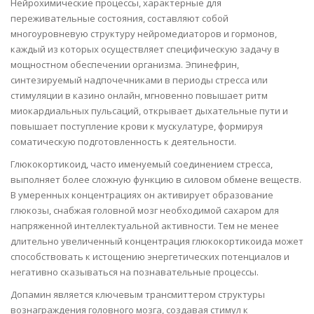
Нейрохимические процессы, характерные для
переживательные состояния, составляют собой
многоуровневую структуру нейромедиаторов и гормонов,
каждый из которых осуществляет специфическую задачу в
мощностном обеспечении организма. Эпинефрин,
синтезируемый надпочечниками в периоды стресса или
стимуляции в казино онлайн, мгновенно повышает ритм
миокардиальных пульсаций, открывает дыхательные пути и
повышает поступление крови к мускулатуре, формируя
соматическую подготовленность к деятельности.
Глюкокортикоид, часто именуемый соединением стресса,
выполняет более сложную функцию в силовом обмене веществ.
В умеренных концентрациях он активирует образование
глюкозы, снабжая головной мозг необходимой сахаром для
напряженной интеллектуальной активности. Тем не менее
длительно увеличенный концентрация глюкокортикоида может
способствовать к истощению энергетических потенциалов и
негативно сказываться на познавательные процессы.
Допамин является ключевым трансмиттером структуры
вознаграждения головного мозга, создавая стимул к