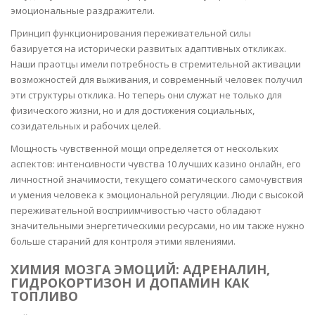
эмоциональные раздражители.
Принцип функционирования переживательной силы
базируется на исторически развитых адаптивных откликах.
Наши праотцы имели потребность в стремительной активации
возможностей для выживания, и современный человек получил
эти структуры отклика. Но теперь они служат не только для
физического жизни, но и для достижения социальных,
созидательных и рабочих целей.
Мощность чувственной мощи определяется от нескольких
аспектов: интенсивности чувства 10 лучших казино онлайн, его
личностной значимости, текущего соматического самочувствия
и умения человека к эмоциональной регуляции. Люди с высокой
переживательной восприимчивостью часто обладают
значительными энергетическими ресурсами, но им также нужно
больше стараний для контроля этими явлениями.
ХИМИЯ МОЗГА ЭМОЦИЙ: АДРЕНАЛИН,
ГИДРОКОРТИЗОН И ДОПАМИН КАК
ТОПЛИВО