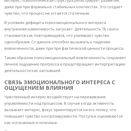
интерес, психологическая структура регистрирует развитие,
даже при при формально стабильных контекстах. Это создает
чувство, что процесс не остается статичным.
В условиях дефицита психоэмоционального интереса
внутренняя изменчивость затухает. Деятельность 7k casino
становится как повторяющаяся, что усиливает чувство
однообразия. Со данное способно вызывать к падению
вовлеченности, даже при при фактической ценности процесса.
Таким образом психоэмоциональный вовлеченность сохраняет
личное ощущение прогресса и предотвращает интерпретацию
деятельности как застывшей.
СВЯЗЬ ЭМОЦИОНАЛЬНОГО ИНТЕРЕСА С
ОЩУЩЕНИЕМ ВЛИЯНИЯ
Чувственный интерес воздействует на переживание
управляемости над процессом. В случае когда активность
вызывает интерес, фокус ориентируется на его логику, что
повышает чувство контролируемости. Поступки оцениваются
как осознанные и логичные.