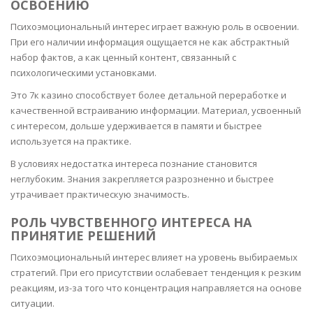
ОСВОЕНИЮ
Психоэмоциональный интерес играет важную роль в освоении.
При его наличии информация ощущается не как абстрактный
набор фактов, а как ценный контент, связанный с
психологическими установками.
Это 7к казино способствует более детальной переработке и
качественной встраиванию информации. Материал, усвоенный
с интересом, дольше удерживается в памяти и быстрее
используется на практике.
В условиях недостатка интереса познание становится
неглубоким. Знания закрепляется разрозненно и быстрее
утрачивает практическую значимость.
РОЛЬ ЧУВСТВЕННОГО ИНТЕРЕСА НА
ПРИНЯТИЕ РЕШЕНИЙ
Психоэмоциональный интерес влияет на уровень выбираемых
стратегий. При его присутствии ослабевает тенденция к резким
реакциям, из-за того что концентрация направляется на основе
ситуации.