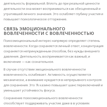
деятельность формальной. Вплоть до при реальной ценности
деятельности она может восприниматься как обесцененный и
утратившей личного значения. Это ослабляет глубину участия и
повышает психологическое отторжение.
СВЯЗЬ ЭМОЦИОНАЛЬНОГО
ВОВЛЕЧЕННОСТИ С ВОВЛЕЧЕННОСТЬЮ
Психоэмоциональный интерес напрямую определяет степень
вовлеченности. Когда сохраняется личный ответ, концентрация
сохраняется непринужденным способом, без нужды внешнего
давления. Деятельность воспринимается как важный, и
включение — как сознательное.
В случае отсутствии эмоционального вовлеченности
вовлеченность ослабевает. Активность осуществляется
механически, а внимание нуждается в непрерывного контроля
для сохранения. Это 7k казино повышает шанс переключений и
уменьшает устойчивость фокуса.
Сохранение психоэмоционального вовлеченности
способствует поддерживать участие даже в в условиях