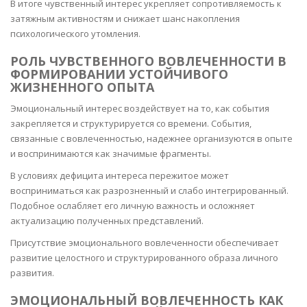
В итоге чувственный интерес укрепляет сопротивляемость к
затяжным активностям и снижает шанс накопления
психологического утомления.
РОЛЬ ЧУВСТВЕННОГО ВОВЛЕЧЕННОСТИ В
ФОРМИРОВАНИИ УСТОЙЧИВОГО
ЖИЗНЕННОГО ОПЫТА
Эмоциональный интерес воздействует на то, как события
закрепляется и структурируется со времени. События,
связанные с вовлеченностью, надежнее организуются в опыте
и воспринимаются как значимые фрагменты.
В условиях дефицита интереса пережитое может
восприниматься как разрозненный и слабо интегрированный.
Подобное ослабляет его личную важность и осложняет
актуализацию полученных представлений.
Присутствие эмоционального вовлеченности обеспечивает
развитие целостного и структурированного образа личного
развития.
ЭМОЦИОНАЛЬНЫЙ ВОВЛЕЧЕННОСТЬ КАК