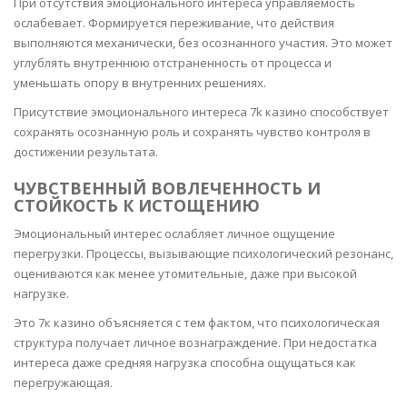
При отсутствия эмоционального интереса управляемость
ослабевает. Формируется переживание, что действия
выполняются механически, без осознанного участия. Это может
углублять внутреннюю отстраненность от процесса и
уменьшать опору в внутренних решениях.
Присутствие эмоционального интереса 7k казино способствует
сохранять осознанную роль и сохранять чувство контроля в
достижении результата.
ЧУВСТВЕННЫЙ ВОВЛЕЧЕННОСТЬ И
СТОЙКОСТЬ К ИСТОЩЕНИЮ
Эмоциональный интерес ослабляет личное ощущение
перегрузки. Процессы, вызывающие психологический резонанс,
оцениваются как менее утомительные, даже при высокой
нагрузке.
Это 7к казино объясняется с тем фактом, что психологическая
структура получает личное вознаграждение. При недостатка
интереса даже средняя нагрузка способна ощущаться как
перегружающая.