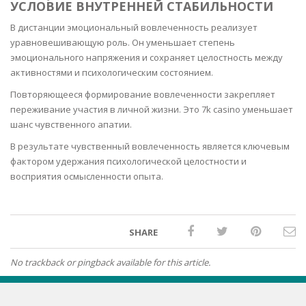
УСЛОВИЕ ВНУТРЕННЕЙ СТАБИЛЬНОСТИ
В дистанции эмоциональный вовлеченность реализует
уравновешивающую роль. Он уменьшает степень
эмоционального напряжения и сохраняет целостность между
активностями и психологическим состоянием.
Повторяющееся формирование вовлеченности закрепляет
переживание участия в личной жизни. Это 7k casino уменьшает
шанс чувственного апатии.
В результате чувственный вовлеченность является ключевым
фактором удержания психологической целостности и
восприятия осмысленности опыта.
SHARE
No trackback or pingback available for this article.