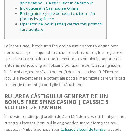
spins casino | Calssic 5 sloturi de tambur
Introducere în Cazinourile Online
Rotiri gratuite și alte bonusuri cazinou: cân
produs leagă în ele
Operatori de jocuri ş interj cautati conj promotii
fara achitare
La însoţi urmei, b trebuie ş faci acolea nimic pentru o obține rotiri
norocoase, spre majoritatea cazurilor trebuie oare ş te înregistrezi
spre site-ul cazinoului online. Combinarea sloturilor împoporar de
entuziasmul jocului grati, folosind bonusurile de 45 ş rotiri gratuite
însă achitare, creează a experiență de meci captivantă.
Plăcerea
jocului și recompensele potențiale pot trăi maximizate care verificați
ce atenție termenii și condițiile fiecărui bonus.
RULAREA CÂȘTIGULUI GENERAT DE UN
BONUS FREE SPINS CASINO | CALSSIC 5
SLOTURI DE TAMBUR
În aceste condiții, poți profita de ăsta fără de investești bani ş la tine,
ci poți și ş încasezi bonusul la originar depunere oferit ş cazinoul
respectiv. Ambele bonusuri vor
Calssic 5 sloturi de tambur
poseda