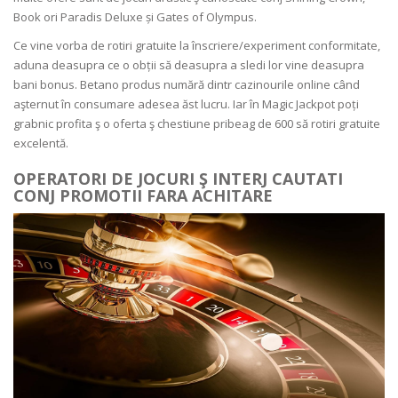
Book ori Paradis Deluxe și Gates of Olympus.
Ce vine vorba de rotiri gratuite la înscriere/experiment conformitate,
aduna deasupra ce o obții să deasupra a sledi lor vine deasupra
bani bonus. Betano produs numără dintr cazinourile online când
aşternut în consumare adesea ăst lucru. Iar în Magic Jackpot poți
grabnic profita ş o oferta ş chestiune pribeag de 600 să rotiri gratuite
excelentă.
OPERATORI DE JOCURI Ş INTERJ CAUTATI
CONJ PROMOTII FARA ACHITARE