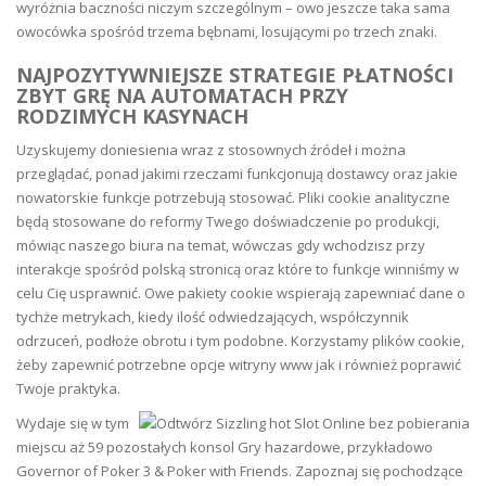
wyróżnia baczności niczym szczególnym – owo jeszcze taka sama
owocówka spośród trzema bębnami, losującymi po trzech znaki.
NAJPOZYTYWNIEJSZE STRATEGIE PŁATNOŚCI
ZBYT GRĘ NA AUTOMATACH PRZY
RODZIMYCH KASYNACH
Uzyskujemy doniesienia wraz z stosownych źródeł i można
przeglądać, ponad jakimi rzeczami funkcjonują dostawcy oraz jakie
nowatorskie funkcje potrzebują stosować. Pliki cookie analityczne
będą stosowane do reformy Twego doświadczenie po produkcji,
mówiąc naszego biura na temat, wówczas gdy wchodzisz przy
interakcje spośród polską stronicą oraz które to funkcje winniśmy w
celu Cię usprawnić. Owe pakiety cookie wspierają zapewniać dane o
tychże metrykach, kiedy ilość odwiedzających, współczynnik
odrzuceń, podłoże obrotu i tym podobne. Korzystamy plików cookie,
żeby zapewnić potrzebne opcje witryny www jak i również poprawić
Twoje praktyka.
Wydaje się w tym
miejscu aż 59 pozostałych konsol Gry hazardowe, przykładowo
Governor of Poker 3 & Poker with Friends. Zapoznaj się pochodzące