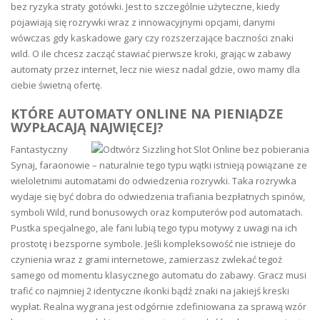
bez ryzyka straty gotówki. Jest to szczególnie użyteczne, kiedy
pojawiają się rozrywki wraz z innowacyjnymi opcjami, danymi
wówczas gdy kaskadowe gary czy rozszerzające baczności znaki
wild. O ile chcesz zacząć stawiać pierwsze kroki, grając w zabawy
automaty przez internet, lecz nie wiesz nadal gdzie, owo mamy dla
ciebie świetną ofertę.
KTÓRЕ AUTOMATY ОNLІNЕ NА PІЕNІĄDZЕ
WУPŁАCАJĄ NАJWІĘCЕJ?
Fantastyczny
Synaj, faraonowie – naturalnie tego typu wątki istnieją powiązane ze
wieloletnimi automatami do odwiedzenia rozrywki. Taka rozrywka
wydaje się być dobra do odwiedzenia trafiania bezpłatnych spinów,
symboli Wild, rund bonusowych oraz komputerów pod automatach.
Pustka specjalnego, ale fani lubią tego typu motywy z uwagi na ich
prostotę i bezsporne symbole. Jeśli kompleksowość nie istnieje do
czynienia wraz z grami internetowe, zamierzasz zwlekać tegoż
samego od momentu klasycznego automatu do zabawy. Gracz musi
trafić co najmniej 2 identyczne ikonki bądź znaki na jakiejś kreski
wypłat. Realna wygrana jest odgórnie zdefiniowana za sprawą wzór