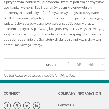
z przydatnymi bonusami i promocjami, które to potrafią podwyższyć
twój kapitał wstępny. Bądź jednak świadom kryteriów obrotu i
odmiennych zasad, aby móc efektywnie wykorzystać otrzymane
środki bonusowe. Wypatruj podobnie bonusów, jakie nie wymagają
wpłaty, żeby zacząć własna wyprawę w sposób pewny oraz z
brakiem napięcia. W pierwszej kolejności wystarczy wejść na witrynę
kasyna oraz ukończyć do formularza rejestracyjnego. Tam również
potrzebne zostanie prośba istotnych danych empirycznych, w tym
adresu mailowego i frazy.
SHARE
No trackback or pingback available for this article.
CONNECT
COMPANY INFORMATION
Contact Us