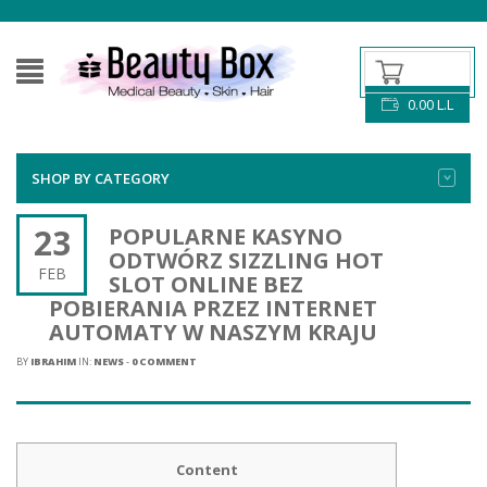
0.00
L.L
SHOP BY CATEGORY
23
POPULARNE KASYNO
ODTWÓRZ SIZZLING HOT
FEB
SLOT ONLINE BEZ
POBIERANIA PRZEZ INTERNET
AUTOMATY W NASZYM KRAJU
BY
IBRAHIM
IN:
NEWS
-
0 COMMENT
Content