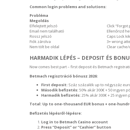
Common login problems and solutions:
ECZEMA
Probléma
Megoldás
Elfelejtett jelszó
Click “Forgo
ANTISEP
Email nem található
Ellenőrizd h
Rossz jelszó
Caps Lock ki
Fiók zárolva
3+ wrong att
FLAKING
Nem tölt be oldal
Clear cache/
HARMADIK LÉPÉS – DEPOSIT ÉS BON
PIGMENT
Now comes best part – first deposit és Betmach registrat
PUFFINE
Betmach regisztráció bónusz 2026:
First deposit:
Száz százalék up to négyszáz euro
VOLUMIZ
Második befizetés:
50% akár 300€ + 50 ingyen p
Harmadik befizetés:
25% akár 300€ + 25 ingyen 
Total: Up to one-thousand EUR bonus + one-hundre
ALLERGIC
Befizetés lépésről-lépésre:
SCRUBS 
Log in to Betmach Casino account
Press “Deposit” or “Cashier” button