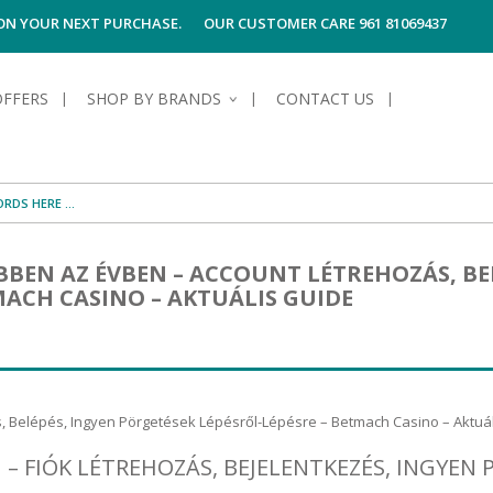
 ON YOUR NEXT PURCHASE.
OUR CUSTOMER CARE 961 81069437
OFFERS
SHOP BY BRANDS
CONTACT US
S OF SKIN
E HYGIENE
S OF HAIR
TECTION &
TION
BEN AZ ÉVBEN – ACCOUNT LÉTREHOZÁS, BE
UN
SPIRANTS &
MACH CASINO – AKTUÁLIS GUIDE
ANTS
RE
HAIR
NG & MAKE-UP
G PRODUCTS
R
 & AFTER-
G PRODUCTS
R
G
, Belépés, Ingyen Pörgetések Lépésről-Lépésre – Betmach Casino – Aktuál
S MEN
TE
AMAGED HAIR
 FIÓK LÉTREHOZÁS, BEJELENTKEZÉS, INGYEN 