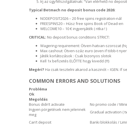
Írj az ügyfélszolgálatnak: “Van elérhető no deposi
Typical Betmach no deposit bonus code 2026:
NODEPOSIT2026 – 20 free spins registration-nál
FREESPINS20 – Húsz free spins Book of Dead-en
WELCOME10 – 10 € ingyenjáték ( ritka ! )
CRITICAL:
No deposit bonus conditions STRICT:
Wagering requirement: Ötven-hatvan-szorozat (hi
Max cashout: Ötven-száz euro (even if több-t nyer
Játék korlátozások : Csak bizonyos slotok
Kell 1x befizetés ELŐTTE hogy kivedd (!!!)
Megéri?
Ha csak tesztelni akarod a kaszinót – IGEN. If s
COMMON ERRORS AND SOLUTIONS
Probléma
Ok
Megoldás
Bonus didn’t activate
No promo code / Min
Ingyen pörgetések nem jelennek
Gradual activation ( t
meg
Can’t deposit
Banki blokkolás / Lim