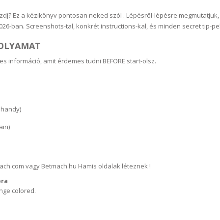
RE
FRIZZY HAIR
zdj? Ez a kézikönyv pontosan neked szól . Lépésről-lépésre megmutatjuk, h
-ban. Screenshots-tal, konkrét instructions-kal, és minden secret tip-pel
LULITE,FIRMING,
 LIGHT
ING &
HAIR
FOLYAMAT
G
 információ, amit érdemes tudni BEFORE start-olsz.
 & WHITE
EGS &
TION
R
 handy)
SPIRANTS &
ANTS
IR LOSS &
ain)
THENING
E
RE
NDRUFF
ARE
tmach.com vagy Betmach.hu Hamis oldalak léteznek !
CARE
bra
ED SCALPS
nge colored.
GEL
S
E