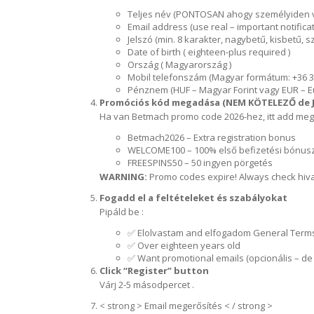
BARS & 
Teljes név (PONTOSAN ahogy személyiden v
HAIR CA
Email address (use real – important notific
CLEANSI
Jelszó (min. 8 karakter, nagybetű, kisbetű, 
REMOVE
ANTISEP
Date of birth ( eighteen-plus required )
HAIR PR
Ország ( Magyarország )
Mobil telefonszám (Magyar formátum: +36 3
NORMAL
MOUTH 
Pénznem (HUF – Magyar Forint vagy EUR – E
COMBINA
CONDIT
Promóciós kód megadása (NEM KÖTELEZŐ de 
Ha van Betmach promo code 2026-hez, itt add me
TOOTH B
COMBINA
TOOTH 
Betmach2026 – Extra registration bonus
SKIN
MASK
WELCOME100 – 100% első befizetési bónus
FREESPINS50 – 50 ingyen pörgetés
WARNING:
Promo codes expire! Always check hiva
ANTI-AG
Fogadd el a feltételeket és szabályokat
Pipáld be :
VERY DR
SKIN
✅ Elolvastam and elfogadom General Terms
✅ Over eighteen years old
✅ Want promotional emails (opcionális – de
SKIN REP
Click “Register” button
Várj 2-5 másodpercet .
ACNE-PR
< strong > Email megerősítés < / strong >