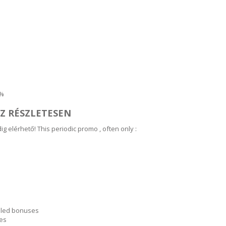
0%
SZ RÉSZLETESEN
 elérhető! This periodic promo , often only :
beled bonuses
es