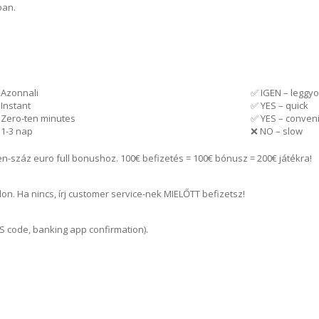
ban.
ES
CARE
EIC
Azonnali
✅ IGEN – leggy
TIS
Instant
✅ YES – quick
Zero-ten minutes
✅ YES – conven
1-3 nap
❌ NO – slow
száz euro full bonushoz. 100€ befizetés = 100€ bónusz = 200€ játékra!
lon. Ha nincs, írj customer service-nek MIELŐTT befizetsz!
S code, banking app confirmation).