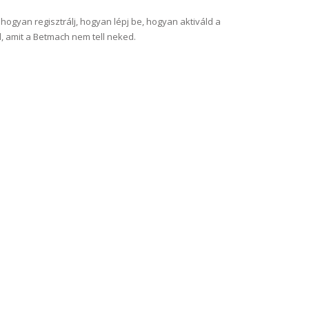
ogyan regisztrálj, hogyan lépj be, hogyan aktiváld a
, amit a Betmach nem tell neked.