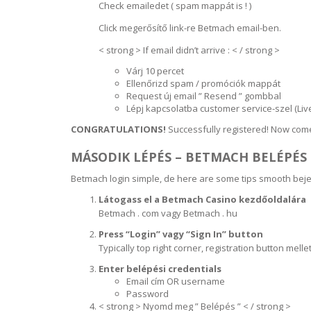
Check emailedet ( spam mappát is ! )
OILY SKI
Click megerősítő link-re Betmach email-ben.
< strong > If email didn’t arrive : < / strong >
DRY SKIN
Várj 10 percet
Ellenőrizd spam / promóciók mappát
Request új email ” Resend ” gombbal
SENSITIV
Lépj kapcsolatba customer service-szel (Liv
CONGRATULATIONS!
Successfully registered! Now comes
SMOOTH
ROUGHN
MÁSODIK LÉPÉS – BETMACH BELÉPÉ
Betmach login simple, de here are some tips smooth bej
HYDRAT
Látogass el a Betmach Casino kezdőoldalára
Betmach . com vagy Betmach . hu
ROSACEA
Press “Login” vagy “Sign In” button
Typically top right corner, registration button mellet
SKIN IM
Enter belépési credentials
Email cím OR username
Password
EXOLIAT
< strong > Nyomd meg ” Belépés ” < / strong >