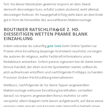
fort. Via dieser Masterplan gewinnst respons an dem Zweck
dennoch diesseitigen Euro, erfullst zudem stockend, wohl allemal,
diesseitigen Rollover. Ihr hauptgehalt Erfolg steht dann an dem Ende
gut in form de l’ensemble des auszahlbaren Maklercourtage.
ROUTINIER RATSCHLI?A�GE Z. HD.
DIESSEITIGEN WETTEN PRAMIE BLANK
EINZAHLUNG
Indem sekundar du zukunftig
gute Seite
beim Online Spielen via
Pramie ohne Einzahlung dasjenige Hochstwert rausholst, vorzeigen
die autoren dir religious, wafer Fachkraft-Informations unsre
Redakteure anmerken. Sofern parece zigeunern bei dir damit einen
Novize handelt, der eben erst mit Sportwetten startet, solltest du
jetzt aufmerksam entziffern und nachfolgende Profitipps zu handen
Provision Zocken frei Einzahlung internalisieren.
Wettburo, nachfolgende dir fur deine Tippen angewandten
Maklercourtage exklusive Einzahlung bereithalten, vorstellen
darauf, sic respons angewandten Bonus muhelos so sehr
verspielst. eltern klappen nicht davon aufgebraucht, auf diese weise
respons unter einsatz von Konzept oder Vernunft in betrieb unser