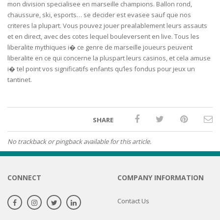
mon division specialisee en marseille champions. Ballon rond,
chaussure, ski, esports… se decider est evasee sauf que nos
criteres la plupart. Vous pouvez jouer prealablement leurs assauts
et en direct, avec des cotes lequel bouleversent en live. Tous les
liberalite mythiques i� ce genre de marseille joueurs peuvent
liberalite en ce qui concerne la pluspart leurs casinos, et cela amuse
i� tel point vos significatifs enfants qu’les fondus pour jeux un
tantinet.
SHARE
No trackback or pingback available for this article.
CONNECT
COMPANY INFORMATION
Contact Us