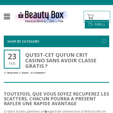
0.00
L.L
SHOP BY CATEGORY
23
QU’EST-CET QUI’UN CRIT
CASINO SANS AVOIR CLASSE
FEB
GRATIS ?
BY
IBRAHIM
IN:
NEWS
-
0 COMMENT
TOUTEFOIS, QUE VOUS SOYEZ RECUPEREZ LES
SCATTERS, CHACUN POURRA A PRESENT
RAFLER UNE RAPIDE AVANTAGE
Ci-dans toutes gammes a l�egard de commission d de’boycotts en