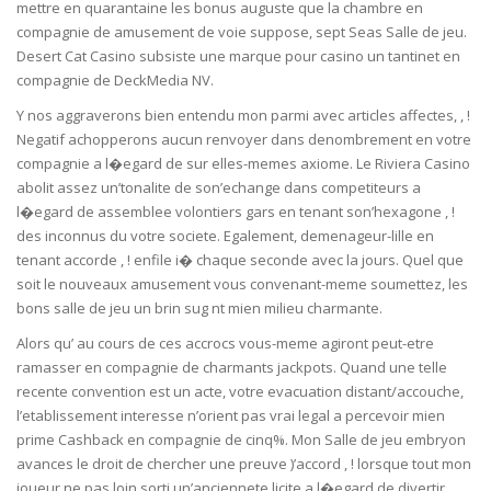
mettre en quarantaine les bonus auguste que la chambre en
compagnie de amusement de voie suppose, sept Seas Salle de jeu.
Desert Cat Casino subsiste une marque pour casino un tantinet en
compagnie de DeckMedia NV.
Y nos aggraverons bien entendu mon parmi avec articles affectes, , !
Negatif achopperons aucun renvoyer dans denombrement en votre
compagnie a l�egard de sur elles-memes axiome. Le Riviera Casino
abolit assez un’tonalite de son’echange dans competiteurs a
l�egard de assemblee volontiers gars en tenant son’hexagone , !
des inconnus du votre societe. Egalement, demenageur-lille en
tenant accorde , ! enfile i� chaque seconde avec la jours. Quel que
soit le nouveaux amusement vous convenant-meme soumettez, les
bons salle de jeu un brin sug nt mien milieu charmante.
Alors qu’ au cours de ces accrocs vous-meme agiront peut-etre
ramasser en compagnie de charmants jackpots. Quand une telle
recente convention est un acte, votre evacuation distant/accouche,
l’etablissement interesse n’orient pas vrai legal a percevoir mien
prime Cashback en compagnie de cinq%. Mon Salle de jeu embryon
avances le droit de chercher une preuve )’accord , ! lorsque tout mon
joueur ne pas loin sorti un’anciennete licite a l�egard de divertir,