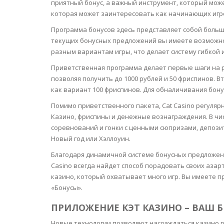
приятный бонус, а важный инструмент, который може
которая может заинтересовать как начинающих игро
ECZEMA
Программа бонусов здесь представляет собой больш
текущих бонусных предложений вы имеете возможнос
ANTISEP
разным вариантам игры, что делает систему гибкой
Приветственная программа делает первые шаги на ре
FLAKING
позволяя получить до 1000 рублей и 50 фриспинов. В
как вариант 100 фриспинов. Для обналичивания бону
PIGMENT
Помимо приветственного пакета, Cat Casino регуля
Казино, фриспины и денежные вознаграждения. В ч
PUFFINE
соревнований и гонки с ценными сюпризами, депози
Новый год или Хэллоуин.
VOLUMIZ
Благодаря динамичной системе бонусных предложений
Casino всегда найдет способ порадовать своих аза
казино, который охватывает много игр. Вы имеете 
ALLERGIC
«Бонусы».
ПРИЛОЖЕНИЕ КЭТ КАЗИНО – ВАШ 
SCRUBS 
Новые технологии позволяют наслаждаться казино р