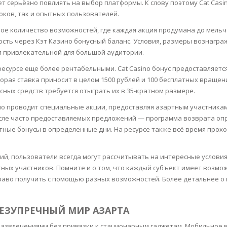
т серьёзно повлиять на выбор платформы. К слову поэтому Cat Cas
ков, так и опытных пользователей.
ое количество возможностей, где каждая акция продумана до мель
ть через Кэт Казино бонусный баланс. Условия, размеры вознагра
TICS
 и привлекательной для большой аудитории.
сурсе еще более рентабельными. Cat Casino бонус предоставляется 
 SKIN
торая ставка приносит в целом 1500 рублей и 100 бесплатных вращени
сных средств требуется отыграть их в 35-кратном размере.
ED SKIN
рно проводит специальные акции, предоставляя азартным участник
исле часто предоставляемых предложений — программа возврата оп
SS & DARKNESS
тные бонусы в определенные дни. На ресурсе также всё время прохо
ER
, пользователи всегда могут рассчитывать на интересные условия и
ртных участников. Помните и о том, что каждый субъект имеет возм
право получить с помощью разных возможностей. Более детальнее о
 SKIN
БЕЗУПРЕЧНЫЙ МИР АЗАРТА
& PEEL
азвлечениями без привязки к стационарным гаджетам. Мобильное ве