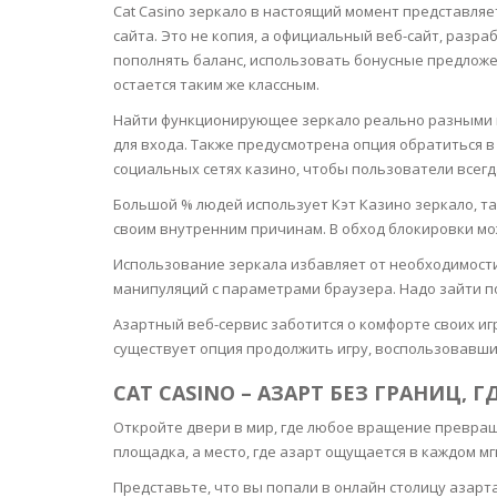
SERUM
NAIL CA
CURLY & 
Cat Casino зеркало в настоящий момент представляе
сайта. Это не копия, а официальный веб-сайт, разр
пополнять баланс, использовать бонусные предложе
STICK
ANTICEL
BLOND &
TIGHTEN
BROWN 
остается таким же классным.
SLIMMIN
Найти функционирующее зеркало реально разными ва
GEL
COLORED
для входа. Также предусмотрена опция обратиться в
HEAVY L
HAIR
социальных сетях казино, чтобы пользователи всегд
CIRCULA
FOAM
Большой % людей использует Кэт Казино зеркало, т
FINE HAI
своим внутренним причинам. В обход блокировки мож
WOMEN
BRUSH
ANTIPER
Использование зеркала избавляет от необходимости
DEODOR
ANTI-HA
манипуляций с параметрами браузера. Надо зайти п
STRENG
DAY CAR
Азартный веб-сервис заботится о комфорте своих иг
HAND CA
существует опция продолжить игру, воспользовавшись
ANTI-DA
NIGHT C
CAT CASINO – АЗАРТ БЕЗ ГРАНИЦ, 
WOUND 
IRRITAT
LIPS
Откройте двери в мир, где любое вращение превраща
площадка, а место, где азарт ощущается в каждом 
SHOWER 
HAIRLOS
EYE CAR
Представьте, что вы попали в онлайн столицу азар