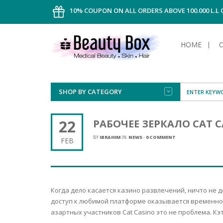
10% COUPON ON ALL ORDERS ABOVE 100.000 L.L
HOME
SHOP BY CATEGORY
FACE
ALL TYPE
INTIMAT
ALL TYPE
SUN PRO
FOUNDA
MEN
22
РАБОЧЕЕ ЗЕРКАЛО CAT 
AFTER S
ANTIPER
DEODOR
BODY
BY
IBRAHIM
IN:
NEWS
-
0 COMMENT
FEB
CREAM
FOOT CA
NORMAL 
CLEANSI
HAIR
TANNIN
REMOVE
SHAVING
SHAVING
SUN
FLUID
TANNIN
OILY HAI
TANNIN
MAKE-UP
Когда дело касается казино развлечений, ничто не 
HAIRLOS
POWDER
CELLULI
DRY & D
доступ к любимой платформе оказывается временно 
MEN
азартных участников Cat Casino это не проблема. К