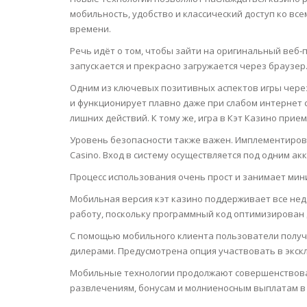
мобильность, удобство и классический доступ ко все
EYELASH
времени.
Речь идёт о том, чтобы зайти на оригинальный веб-
WOUND 
запускается и прекрасно загружается через браузер
Одним из ключевых позитивных аспектов игры через 
SEBORRH
DERMATI
и функционирует плавно даже при слабом интернет 
лишних действий. К тому же, игра в Кэт Казино прие
Уровень безопасности также важен. Имплементиров
Casino. Вход в систему осуществляется под одним а
Процесс использования очень прост и занимает мин
Мобильная версия кэт казино поддерживает все нед
работу, поскольку программный код оптимизирован 
С помощью мобильного клиента пользователи получа
дилерами. Предусмотрена опция участвовать в экск
Мобильные технологии продолжают совершенствоватьс
развлечениям, бонусам и молниеносным выплатам в о