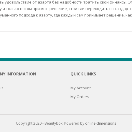
ть удовольствие от азарта без надобности тратить свои финансы. 
 и только потом принять решение, стоит ли переходить в стандартн
манного подхода к азарту, где каждый сам принимает решение, как и
NY INFORMATION
QUICK LINKS
Us
My Account
My Orders
Copyright 2020 - Beautybox. Powered by
online-dimensions