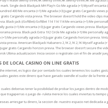
lay’n Wade twenty three,4K twenty three,4K twenty-three,4K Me agrada (+
RE
FRIZZY HAIR
 mark. Single deck Blackjack MH Play’n Go Me agrada (+1) Myself encanta (
 hundred 400 Me encanta (+1) Me agrada (+3) Jugar gratis Cargando views 
LULITE,FIRMING,
 LIGHT
r gratis Cargando vista previa. The browser doesn’t hold the video clips m
ING &
HAIR
via. Black-jack (iSoftBet) iSoftBet 114 114 114 Me encanta (+1) Me personal
G
ally gusta (+1) Me encanta (+3) Jugar gratis Cargando views previa. Blac
 & WHITE
orama previa. Black-jack Extra 1X2 Circle Me agrada (+1) Me personally agr
EGS &
1) Me personally agrada (+3) Jugar gratis Cargando horizon previa. Vinta
TION
 vista previa. American Blackjack Habanero 2,1K 2,1K 2,1K Myself agrada (+
R
) Jugar gratis Cargando horizon previa. The browser doesn’t secure the vi
ok Ultima actualizacion: Inicia sesion o registrate con el fin de anadir jueg
SPIRANTS &
ANTS
IR LOSS &
 DE LOCAL CASINO ON LINE GRATIS
THENING
E
internet, es logico dar por sentado los cuales tenemos los cuales gastar 
RE
s cuales gastes este dinero que have ganado swindle el sudor de la frente a
NDRUFF
ARE
CARE
 cuales deberias tener la posibilidad de probar los juegos dentro de modo
ED SCALPS
 que tragaperras o juego de- ruleta merece los cuales inviertas tu tiempo 
GEL
eseas arriesgar tu dinero, la seccion de- nuestro espacio net dedicada a 
S
E