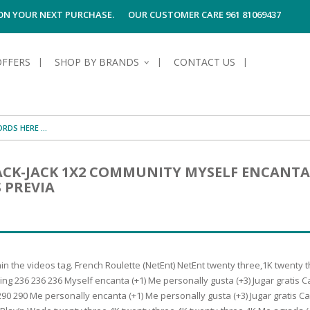
 ON YOUR NEXT PURCHASE.
OUR CUSTOMER CARE 961 81069437
OFFERS
SHOP BY BRANDS
CONTACT US
S OF SKIN
E HYGIENE
S OF HAIR
TECTION &
TION
CK-JACK 1X2 COMMUNITY MYSELF ENCANTA (
UN
SPIRANTS &
 PREVIA
ANTS
RE
HAIR
NG & MAKE-UP
G PRODUCTS
R
 & AFTER-
G PRODUCTS
R
G
 the videos tag. French Roulette (NetEnt) NetEnt twenty three,1K twenty th
S MEN
TE
AMAGED HAIR
g 236 236 236 Myself encanta (+1) Me personally gusta (+3) Jugar gratis
290 290 Me personally encanta (+1) Me personally gusta (+3) Jugar gratis