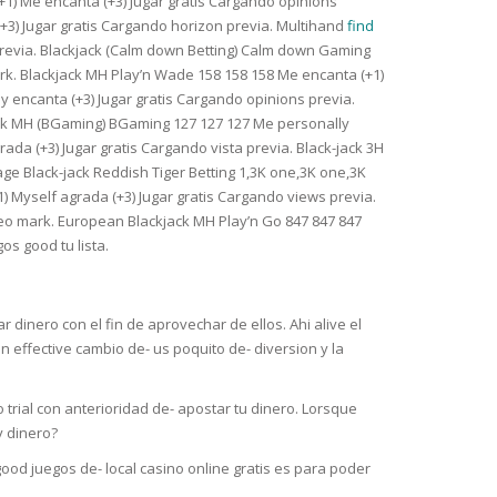
1) Me encanta (+3) Jugar gratis Cargando opinions
+3) Jugar gratis Cargando horizon previa. Multihand
find
previa. Blackjack (Calm down Betting) Calm down Gaming
ark. Blackjack MH Play’n Wade 158 158 158 Me encanta (+1)
ly encanta (+3) Jugar gratis Cargando opinions previa.
kjack MH (BGaming) BGaming 127 127 127 Me personally
ada (+3) Jugar gratis Cargando vista previa. Black-jack 3H
ge Black-jack Reddish Tiger Betting 1,3K one,3K one,3K
1) Myself agrada (+3) Jugar gratis Cargando views previa.
deo mark. European Blackjack MH Play’n Go 847 847 847
os good tu lista.
dinero con el fin de aprovechar de ellos. Ahi alive el
n effective cambio de- us poquito de- diversion y la
 trial con anterioridad de- apostar tu dinero. Lorsque
y dinero?
good juegos de- local casino online gratis es para poder