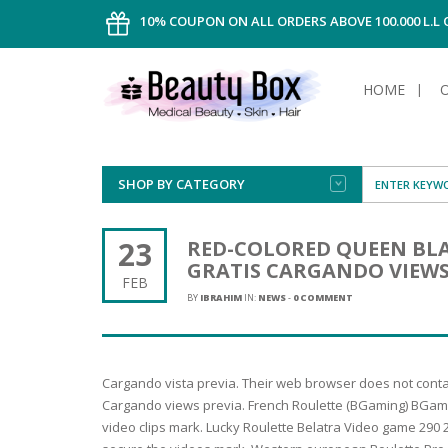
10% COUPON ON ALL ORDERS ABOVE 100.000 L.L
HOME
SHOP BY CATEGORY
FACE
ALL TYPE
INTIMAT
ALL TYPE
SUN PRO
FOUNDA
MEN
23
RED-COLORED QUEEN BLA
AFTER S
ANTIPER
GRATIS CARGANDO VIEWS
DEODOR
BODY
FEB
CREAM
FOOT CA
NORMAL 
CLEANSI
BY
IBRAHIM
IN:
NEWS
-
0 COMMENT
HAIR
TANNIN
REMOVE
SHAVING
SHAVING
SUN
FLUID
TANNIN
OILY HAI
TANNIN
MAKE-UP
Cargando vista previa. Their web browser does not contain
HAIRLOS
POWDER
CELLULI
DRY & D
Cargando views previa. French Roulette (BGaming) BGamin
MEN
video clips mark. Lucky Roulette Belatra Video game 290 