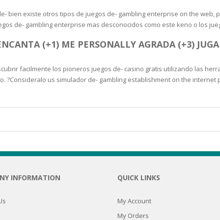
SOAPS
e- bien existe otros tipos de juegos de- gambling enterprise on the web, p
RE
NG & MAKE-UP
juegos de- gambling enterprise mas desconocidos como este keno o los jue
R
TICS
ENCANTA (+1) ME PERSONALLY AGRADA (+3) JU
OTECTION
 TO
WASH
TION SKIN
ir facilmente los pioneros juegos de- casino gratis utilizando las herra
IONNER
ro. ?Consideralo us simulador de- gambling establishment on the internet 
RUSH &
TION TO OILY
PASTE
EING
Y OR ATOPIC
NY INFORMATION
QUICK LINKS
AIR
Us
My Account
ONE SKIN
My Orders