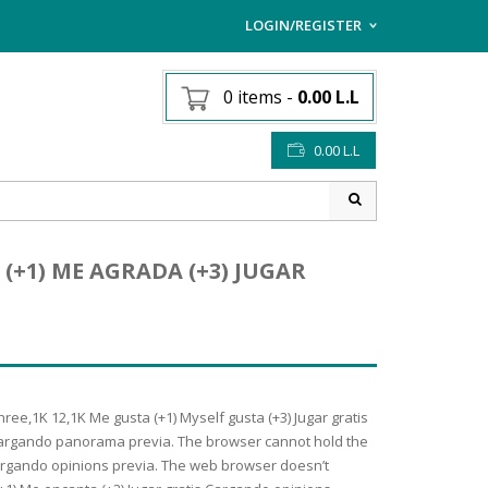
LOGIN/REGISTER
I ALREADY HAVE AN AC
0 items
-
0.00
L.L
Username or email address
*
0.00
L.L
Password
*
+1) ME AGRADA (+3) JUGAR
Lost password?
Sign up
NEW CUSTOMER ?
ree,1K 12,1K Me gusta (+1) Myself gusta (+3) Jugar gratis
 Cargando panorama previa. The browser cannot hold the
 Cargando opinions previa. The web browser doesn’t