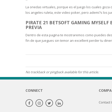
BARS & 
La onedas virtuales, porque es el juego los cuales goza d
HAIR CA
CLEANSI
los angeles ruleta, este video poker, pero ademi?s los 
REMOVE
ANTISEP
PIRATE 21 BETSOFT GAMING MYSELF 
HAIR PR
PREVIA
NORMAL
MOUTH 
COMBINA
Dentro de esta pagina te mostraremos como puedes descubr
CONDIT
fin de que juegues sin temor an excellent perder tu dine
TOOTH B
COMBINA
TOOTH 
SKIN
MASK
ANTI-AG
No trackback or pingback available for this article.
VERY DR
SKIN
CONNECT
COMPA
SKIN REP
Contact 
ACNE-PR