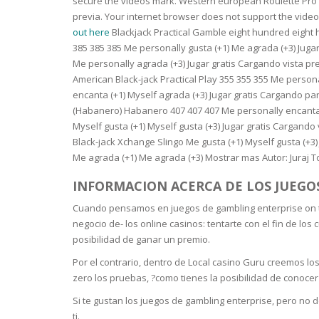
secure the videos mark. Western european Roulette Pro P
SERUM
NAIL CA
CURLY & 
previa. Your internet browser does not support the video
out here
Blackjack Practical Gamble eight hundred eight
STICK
ANTICEL
BLOND &
385 385 385 Me personally gusta (+1) Me agrada (+3) Juga
TIGHTEN
BROWN 
Me personally agrada (+3) Jugar gratis Cargando vista pre
SLIMMIN
American Black-jack Practical Play 355 355 355 Me person
GEL
COLORED
encanta (+1) Myself agrada (+3) Jugar gratis Cargando pan
HEAVY L
HAIR
(Habanero) Habanero 407 407 407 Me personally encanta (+
CIRCULA
FOAM
Myself gusta (+1) Myself gusta (+3) Jugar gratis Cargando
FINE HAI
Black-jack Xchange Slingo Me gusta (+1) Myself gusta (+3
WOMEN
BRUSH
Me agrada (+1) Me agrada (+3) Mostrar mas Autor: Juraj Tor
ANTIPER
DEODOR
ANTI-HA
INFORMACION ACERCA DE LOS JUEGOS
STRENG
DAY CAR
Cuando pensamos en juegos de gambling enterprise on the 
HAND CA
negocio de- los online casinos: tentarte con el fin de lo
ANTI-DA
NIGHT C
posibilidad de ganar un premio.
WOUND 
Por el contrario, dentro de Local casino Guru creemos los
IRRITAT
LIPS
zero los pruebas, ?como tienes la posibilidad de conocer
SHOWER 
Si te gustan los juegos de gambling enterprise, pero no d
HAIRLOS
EYE CAR
ti.