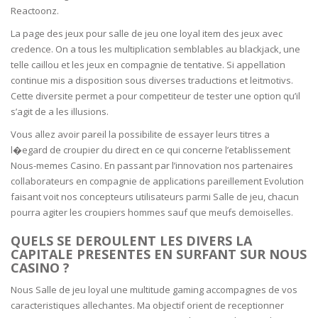
Reactoonz.
La page des jeux pour salle de jeu one loyal item des jeux avec
credence. On a tous les multiplication semblables au blackjack, une
telle caillou et les jeux en compagnie de tentative. Si appellation
continue mis a disposition sous diverses traductions et leitmotivs.
Cette diversite permet a pour competiteur de tester une option qu’il
s’agit de a les illusions.
Vous allez avoir pareil la possibilite de essayer leurs titres a
l�egard de croupier du direct en ce qui concerne l’etablissement
Nous-memes Casino. En passant par l’innovation nos partenaires
collaborateurs en compagnie de applications pareillement Evolution
faisant voit nos concepteurs utilisateurs parmi Salle de jeu, chacun
pourra agiter les croupiers hommes sauf que meufs demoiselles.
QUELS SE DEROULENT LES DIVERS LA
CAPITALE PRESENTES EN SURFANT SUR NOUS
CASINO ?
Nous Salle de jeu loyal une multitude gaming accompagnes de vos
caracteristiques allechantes. Ma objectif orient de receptionner