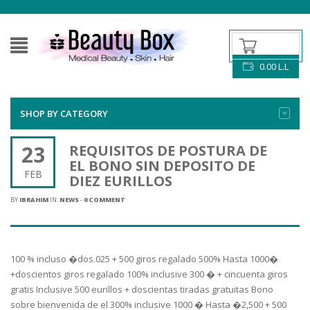
0.00
L.L
SHOP BY CATEGORY
23
REQUISITOS DE POSTURA DE
EL BONO SIN DEPOSITO DE
FEB
DIEZ EURILLOS
BY
IBRAHIM
IN:
NEWS
-
0 COMMENT
100 % incluso �dos.025 + 500 giros regalado 500% Hasta 1000�
+doscientos giros regalado 100% inclusive 300 � + cincuenta giros
gratis Inclusive 500 eurillos + doscientas tiradas gratuitas Bono
sobre bienvenida de el 300% inclusive 1000 � Hasta �2,500 + 500