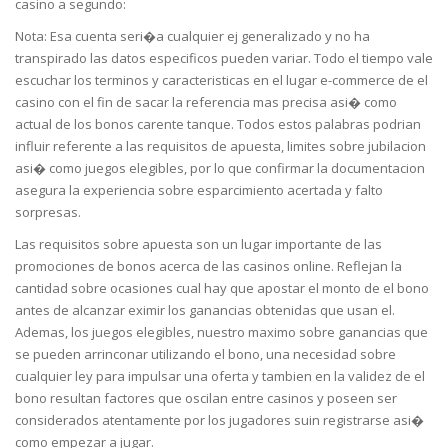
casino a segundo:
Nota: Esa cuenta seri�a cualquier ej generalizado y no ha
transpirado las datos especificos pueden variar. Todo el tiempo vale
escuchar los terminos y caracteristicas en el lugar e-commerce de el
casino con el fin de sacar la referencia mas precisa asi� como
actual de los bonos carente tanque. Todos estos palabras podrian
influir referente a las requisitos de apuesta, limites sobre jubilacion
asi� como juegos elegibles, por lo que confirmar la documentacion
asegura la experiencia sobre esparcimiento acertada y falto
sorpresas.
Las requisitos sobre apuesta son un lugar importante de las
promociones de bonos acerca de las casinos online. Reflejan la
cantidad sobre ocasiones cual hay que apostar el monto de el bono
antes de alcanzar eximir los ganancias obtenidas que usan el.
Ademas, los juegos elegibles, nuestro maximo sobre ganancias que
se pueden arrinconar utilizando el bono, una necesidad sobre
cualquier ley para impulsar una oferta y tambien en la validez de el
bono resultan factores que oscilan entre casinos y poseen ser
considerados atentamente por los jugadores suin registrarse asi�
como empezar a jugar.