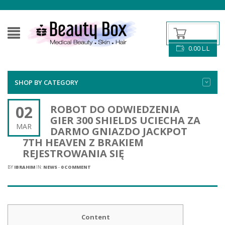
0.00
L.L
SHOP BY CATEGORY
02
ROBOT DO ODWIEDZENIA
GIER 300 SHIELDS UCIECHA ZA
MAR
DARMO GNIAZDO JACKPOT
7TH HEAVEN Z BRAKIEM
REJESTROWANIA SIĘ
BY
IBRAHIM
IN:
NEWS
-
0 COMMENT
Content