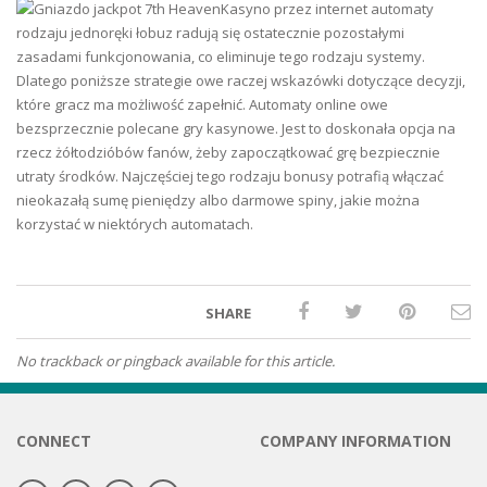
Kasyno przez internet automaty
rodzaju jednoręki łobuz radują się ostatecznie pozostałymi
zasadami funkcjonowania, co eliminuje tego rodzaju systemy.
Dlatego poniższe strategie owe raczej wskazówki dotyczące decyzji,
które gracz ma możliwość zapełnić. Automaty online owe
bezsprzecznie polecane gry kasynowe. Jest to doskonała opcja na
rzecz żółtodzióbów fanów, żeby zapoczątkować grę bezpiecznie
utraty środków. Najczęściej tego rodzaju bonusy potrafią włączać
nieokazałą sumę pieniędzy albo darmowe spiny, jakie można
korzystać w niektórych automatach.
SHARE
No trackback or pingback available for this article.
CONNECT
COMPANY INFORMATION