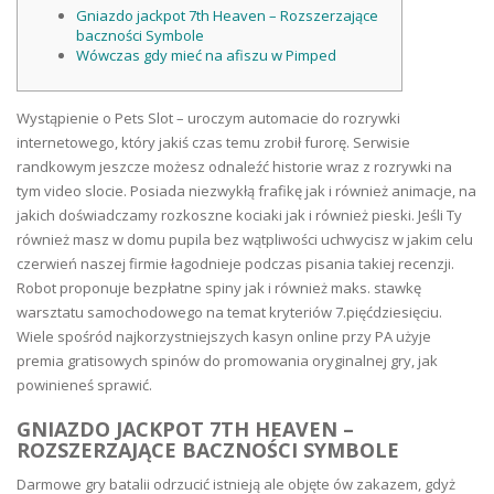
Gniazdo jackpot 7th Heaven – Rozszerzające
baczności Symbole
Wówczas gdy mieć na afiszu w Pimped
Wystąpienie o Pets Slot – uroczym automacie do rozrywki
internetowego, który jakiś czas temu zrobił furorę. Serwisie
randkowym jeszcze możesz odnaleźć historie wraz z rozrywki na
tym video slocie. Posiada niezwykłą frafikę jak i również animacje, na
jakich doświadczamy rozkoszne kociaki jak i również pieski. Jeśli Ty
również masz w domu pupila bez wątpliwości uchwycisz w jakim celu
czerwień naszej firmie łagodnieje podczas pisania takiej recenzji.
Robot proponuje bezpłatne spiny jak i również maks. stawkę
warsztatu samochodowego na temat kryteriów 7.pięćdziesięciu.
Wiele spośród najkorzystniejszych kasyn online przy PA użyje
premia gratisowych spinów do promowania oryginalnej gry, jak
powinieneś sprawić.
GNIAZDO JACKPOT 7TH HEAVEN –
ROZSZERZAJĄCE BACZNOŚCI SYMBOLE
Darmowe gry batalii odrzucić istnieją ale objęte ów zakazem, gdyż