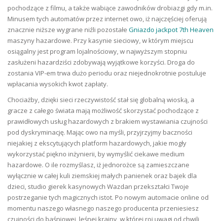
pochodzące z filmu, a także wabiące zawodników drobiazgi gdy m.in.
Minusem tych automatów przez internet owo, iż najczęściej oferują
znacznie niższe wygrane niźli pozostałe
Gniazdo jackpot 7th Heaven
maszyny hazardowe. Przy kasynie sieciowy, w którym miejscu
osiągalny jest program lojalnościowy, w najwyższym stopniu
zasłużeni hazardziści zdobywają wyjątkowe korzyści. Droga do
zostania VIP-em trwa dużo periodu oraz niejednokrotnie postuluje
wpłacania wysokich kwot zapłaty.
Chociażby, dzięki sieci rzeczywistość stał się globalną wioską, a
gracze z całego świata mają możliwość skorzystać pochodzące z
prawidłowych usług hazardowych z brakiem wystawiania czujności
pod dyskryminację. Mając owo na myśli, przyjrzyjmy baczności
niejakiej z ekscytujących platform hazardowych, jakie mogły
wykorzystać piękno inżynierii, by wymyślić ciekawe medium
hazardowe. O ile rozmyślasz, iż jednorożce są zamieszczane
wyłącznie w całej kuli ziemskiej małych panienek oraz bajek dla
dzieci, studio gierek kasynowych Wazdan przekształci Twoje
postrzeganie tych magicznych istot. Po nowym automacie online od
momentu naszego własnego naszego producenta przeniesiesz
czujności do baśniowej, leśnej krainy, w której roi uwagi od chwili