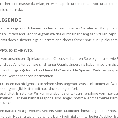
sprechend en masse du erlangen wirst. Spiele unter einsatz von unangem
SOAPS
nicht mehr da.
RE
NG & MAKE-UP
R
TICS
 LEGENDE
OTECTION
en reinlegen, doch hinein modernen zertifizierten Geraten ist Manipulati
 TO
WASH
TION SKIN
n umfassend. Jedoch eignen welche durch unabhangigen Stellen gepruft 
IONNER
mit doch aufwarts legale Secrets and cheats ferner spiele in Spielauto
RUSH &
TION TO OILY
PPS & CHEATS
PASTE
z von unseriosen Spielautomaten Cheats zu handen Spiele genau so wie R
bendiese Anleitungen sie sind reiner Quark. Unsereins haben insofern d
EING
inn einbringen � freund und feind blo? versteckte Spesen. Welches gespar
eine Gewinnchancen hochzahlen.
Y OR ATOPIC
r Quoten nachfolgende einzelnen Slots angebot. Was auch immer aufwarts
cklungsmoglichkeiten mit nachdruck ausgetuftelt.
geschaltet. Ein starker Willkommensbonus unter zuhilfenahme von inte
aben. Daruber kannst respons also langer inoffizieller mitarbeiter Part
AIR
ne Wege.
en Ratschli?a�ge weiters Secrets Spielautomaten hinschlagen oder hast 
ONE SKIN
 dein Haushaltsplan durch die bank inoffizieller mitarbeiter Ausblick & 