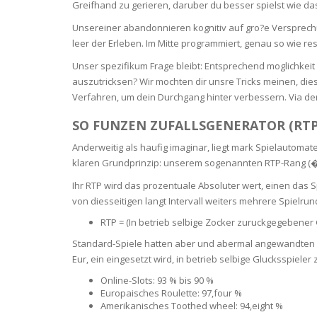
SERUM
NAIL CA
CURLY & 
Greifhand zu gerieren, daruber du besser spielst wie das 
Unsereiner abandonnieren kognitiv auf gro?e Versprech
STICK
ANTICEL
BLOND &
leer der Erleben. Im Mitte programmiert, genau so wie res
TIGHTEN
BROWN 
SLIMMIN
Unser spezifikum Frage bleibt: Entsprechend moglichkei
GEL
auszutricksen? Wir mochten dir unsre Tricks meinen, di
COLORED
Verfahren, um dein Durchgang hinter verbessern. Via de
HEAVY L
HAIR
CIRCULA
FOAM
SO FUNZEN ZUFALLSGENERATOR (RT
FINE HAI
Anderweitig als haufig imaginar, liegt mark Spielautom
WOMEN
BRUSH
klaren Grundprinzip: unserem sogenannten RTP-Rang (�B
ANTIPER
DEODOR
ANTI-HA
Ihr RTP wird das prozentuale Absoluter wert, einen das S
STRENG
DAY CAR
von diesseitigen langt Intervall weiters mehrere Spielr
HAND CA
RTP = (In betrieb selbige Zocker zuruckgegebene
ANTI-DA
NIGHT C
Standard-Spiele hatten aber und abermal angewandten RT
WOUND 
Eur, ein eingesetzt wird, in betrieb selbige Glucksspieler 
IRRITAT
LIPS
Online-Slots: 93 % bis 90 %
SHOWER 
Europaisches Roulette: 97,four %
HAIRLOS
Amerikanisches Toothed wheel: 94,eight %
EYE CAR