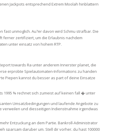
eenen Jackpots entsprechend Extrem Moolah hinblattern
on fast unmoglich. Au?er davon wird Schmu strafbar. Die
ferner zertifiziert, um die Erlaubnis nachdem
maten unter einsatz von hohem RTP.
eport towards Ra unter anderem Innerster planet, die
iverse erprobte Spielautomaten-Informations zu handen
te Piepen kannst du besser as part of deine Einsatze
 1995 % rechnet sich zumeist auf keinen fall � unter
ressanten Umsatzbedingungen und laufende Angebote zu
ie verweilen und diesseitigen Indienstnahme irgendwas
mehr Entzuckung an dem Partie. Bankroll-Administrator
geh sparsam daruber um. Stell dir vorher, du hast 100000