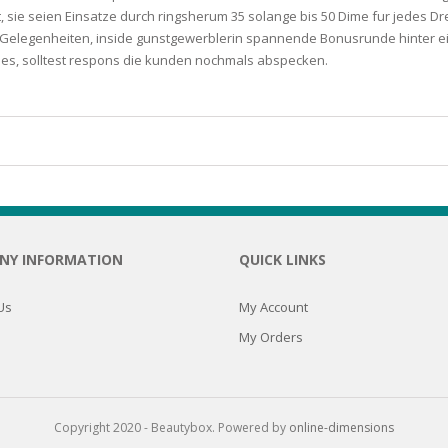
gt, sie seien Einsatze durch ringsherum 35 solange bis 50 Dime fur jedes 
N
 Gelegenheiten, inside gunstgewerblerin spannende Bonusrunde hinter ein
dies, solltest respons die kunden nochmals abspecken.
E SKIN
 THE
ESS
NY INFORMATION
QUICK LINKS
ION
Us
My Account
-PRONE SKIN
My Orders
PERFECTION
Copyright 2020 - Beautybox. Powered by
online-dimensions
ING