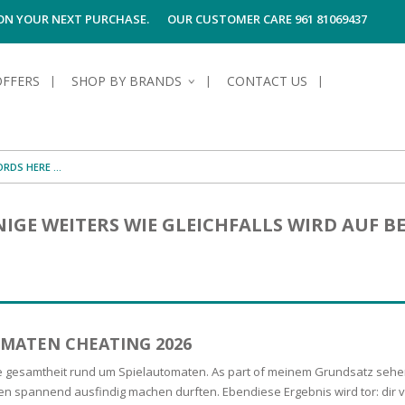
 ON YOUR NEXT PURCHASE.
OUR CUSTOMER CARE 961 81069437
OFFERS
SHOP BY BRANDS
CONTACT US
S OF SKIN
E HYGIENE
S OF HAIR
TECTION &
TION
ENIGE WEITERS WIE GLEICHFALLS WIRD AUF 
UN
SPIRANTS &
ANTS
RE
HAIR
NG & MAKE-UP
G PRODUCTS
R
 & AFTER-
G PRODUCTS
R
G
OMATEN CHEATING 2026
S MEN
TE
AMAGED HAIR
die gesamtheit rund um Spielautomaten. As part of meinem Grundsatz sehe
n spannend ausfindig machen durften. Ebendiese Ergebnis wird tor: dir v