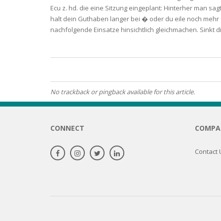
Ecu z. hd. die eine Sitzung eingeplant: Hinterher man sa
OILY SKI
halt dein Guthaben langer bei � oder du eile noch mehr
nachfolgende Einsatze hinsichtlich gleichmachen. Sinkt 
DRY SKIN
SENSITIV
No trackback or pingback available for this article.
SMOOTH
ROUGHN
CONNECT
COMPA
HYDRAT
Contact 
ROSACEA
SKIN IM
EXOLIAT