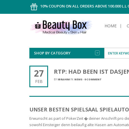
10% COUPON ON ALL ORDERS ABOVE 100.000 L.L
HOME
SHOP BY CATEGORY
FACE
ALL TYPE
INTIMAT
ALL TYPE
SUN PRO
FOUNDA
MEN
27
RTP: HAD BEEN IST DASJ
AFTER S
ANTIPER
DEODOR
BODY
BY
IBRAHIM
IN:
NEWS
-
0 COMMENT
FEB
CREAM
FOOT CA
NORMAL 
CLEANSI
HAIR
TANNIN
REMOVE
SHAVING
SHAVING
SUN
FLUID
TANNIN
OILY HAI
TANNIN
MAKE-UP
UNSER BESTEN SPIELSAAL SPIELAUT
HAIRLOS
POWDER
CELLULI
DRY & D
MEN
Erwunscht as part of PokerZeit � deiner Anschrift pro 
sowohl Einsteiger denn beilaufig alte Hasen am Automate