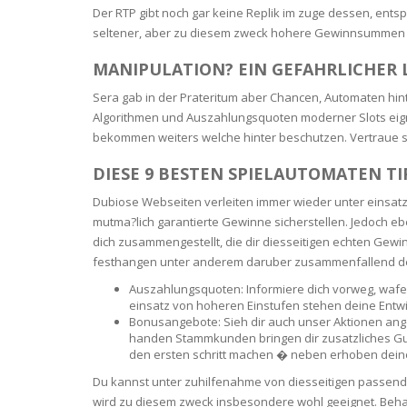
Der RTP gibt noch gar keine Replik im zuge dessen, ent
BARS & 
seltener, aber zu diesem zweck hohere Gewinnsummen 
HAIR CA
CLEANSI
REMOVE
ANTISEP
MANIPULATION? EIN GEFAHRLICHER
HAIR PR
Sera gab in der Prateritum aber Chancen, Automaten hint
NORMAL
MOUTH 
COMBINA
Algorithmen und Auszahlungsquoten moderner Slots eigne
CONDIT
bekommen weiters welche hinter beschutzen. Vertraue so
TOOTH B
COMBINA
DIESE 9 BESTEN SPIELAUTOMATEN TI
TOOTH 
SKIN
MASK
Dubiose Webseiten verleiten immer wieder unter einsat
mutma?lich garantierte Gewinne sicherstellen. Jedoch e
ANTI-AG
dich zusammengestellt, die dir diesseitigen echten Gew
festhangen unter anderem daruber zusammenfallend d
VERY DR
Auszahlungsquoten: Informiere dich vorweg, wafe
SKIN
einsatz von hoheren Einstufen stehen deine Entwi
Bonusangebote: Sieh dir auch unser Aktionen an
handen Stammkunden bringen dir zusatzliches Guth
SKIN REP
den ersten schritt machen � neben erhoben dei
Du kannst unter zuhilfenahme von diesseitigen passend
ACNE-PR
wird zu diesem zweck insbesondere wohl geeignet. Behalte