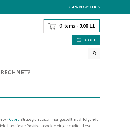
LOGIN/REGISTER
I ALREADY HAVE AN AC
0 items
-
0.00
L.L
Username or email address
*
0.00
L.L
Password
*
BERECHNET?
Lost password?
Sign up
NEW CUSTOMER ?
n wir
Cobra
Strategien zusammengestellt, nachfolgende
iele handfeste Positive aspekte eingeschaltet diese