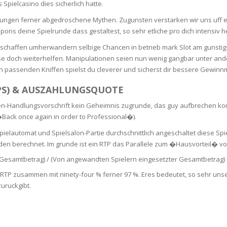
RE
FRIZZY HAIR
Spielcasino dies sicherlich hatte.
ungen ferner abgedroschene Mythen. Zugunsten verstarken wir uns uff e
LULITE,FIRMING,
 LIGHT
pons deine Spielrunde dass gestaltest, so sehr etliche pro dich intensiv h
ING &
HAIR
G
t schaffen umherwandern selbige Chancen in betrieb mark Slot am gunsti
ese doch weiterhelfen. Manipulationen seien nun wenig gangbar unter and
 & WHITE
n passenden Kniffen spielst du cleverer und sicherst dir bessere Gewinnm
EGS &
TION
PS) & AUSZAHLUNGSQUOTE
R
aten-Handlungsvorschrift kein Geheimnis zugrunde, das guy aufbrechen k
ack once again in order to Professional�).
SPIRANTS &
ANTS
IR LOSS &
pielautomat und Spielsalon-Partie durchschnittlich angeschaltet diese Spie
THENING
E
unden berechnet. Im grunde ist ein RTP das Parallele zum �Hausvorteil� vo
RE
r Gesamtbetrag) / (Von angewandten Spielern eingesetzter Gesamtbetrag)
NDRUFF
ARE
P zusammen mit ninety-four % ferner 97 %. Eres bedeutet, so sehr unser
CARE
zuruckgibt.
ED SCALPS
GEL
S
E