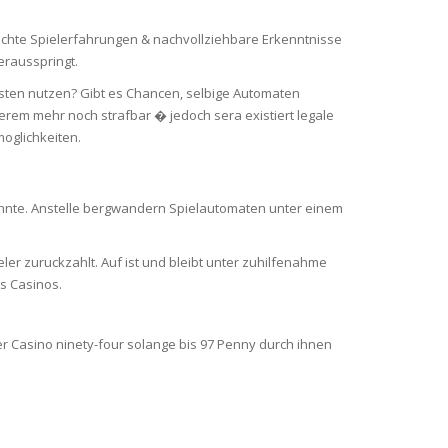
chte Spielerfahrungen & nachvollziehbare Erkenntnisse
erausspringt.
gsten nutzen? Gibt es Chancen, selbige Automaten
erem mehr noch strafbar � jedoch sera existiert legale
oglichkeiten.
onnte. Anstelle bergwandern Spielautomaten unter einem
ler zuruckzahlt. Auf ist und bleibt unter zuhilfenahme
s Casinos.
 Casino ninety-four solange bis 97 Penny durch ihnen