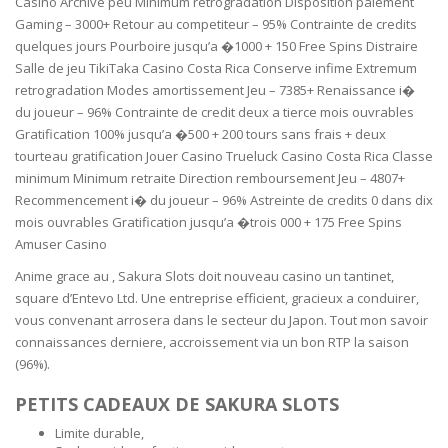
Casino Archive peu Minimum retrogradation Disposition paiement
Gaming – 3000+ Retour au competiteur – 95% Contrainte de credits
quelques jours Pourboire jusqu’a �1000 + 150 Free Spins Distraire
Salle de jeu TikiTaka Casino Costa Rica Conserve infime Extremum
retrogradation Modes amortissement Jeu – 7385+ Renaissance i�
du joueur – 96% Contrainte de credit deux a tierce mois ouvrables
Gratification 100% jusqu’a �500 + 200 tours sans frais + deux
tourteau gratification Jouer Casino Trueluck Casino Costa Rica Classe
minimum Minimum retraite Direction remboursement Jeu – 4807+
Recommencement i� du joueur – 96% Astreinte de credits 0 dans dix
mois ouvrables Gratification jusqu’a �trois 000 + 175 Free Spins
Amuser Casino
Anime grace au , Sakura Slots doit nouveau casino un tantinet,
square d’Entevo Ltd. Une entreprise efficient, gracieux a conduirer,
vous convenant arrosera dans le secteur du Japon. Tout mon savoir
connaissances derniere, accroissement via un bon RTP la saison
(96%).
PETITS CADEAUX DE SAKURA SLOTS
Limite durable,