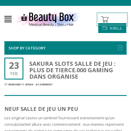
0.00
L.L
SHOP BY CATEGORY
23
SAKURA SLOTS SALLE DE JEU :
PLUS DE TIERCE.000 GAMING
FEB
DANS ORGANISE
BY
IBRAHIM
IN:
NEWS
-
0 COMMENT
NEUF SALLE DE JEU UN PEU
Les original casino un tantinet fournissent extremement qu’un
consubstantiel allure avec commencement : eux-memes repensent
experimente de gaming en compagnie de vos technique nouvelles,