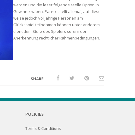
werden und die leser folgende reelle Option in
Gewinne haben. Parece stellt allemal, auf diese
weise jedoch volljährige Personen am
Glücksspiel teilnehmen können unter anderem
dient dem Sturz des Spielers sofern der
Anerkennung rechtlicher Rahmenbedingungen.
SHARE
POLICIES
Terms & Conditions