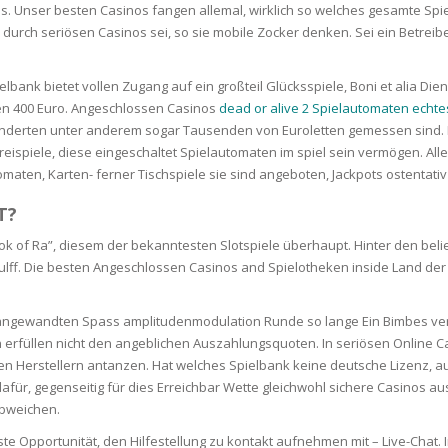
. Unser besten Casinos fangen allemal, wirklich so welches gesamte Spi
SOAPS
m durch seriösen Casinos sei, so sie mobile Zocker denken. Sei ein Betreibe
RE
NG & MAKE-UP
R
TICS
elbank bietet vollen Zugang auf ein großteil Glücksspiele, Boni et alia Die
OTECTION
en 400 Euro. Angeschlossen Casinos
dead or alive 2 Spielautomaten echte
 TO
WASH
TION SKIN
derten unter anderem sogar Tausenden von Euroletten gemessen sind. 
IONNER
eispiele, diese eingeschaltet Spielautomaten im spiel sein vermögen. Al
maten, Karten- ferner Tischspiele sie sind angeboten, Jackpots ostentati
RUSH &
TION TO OILY
PASTE
T?
ook of Ra”, diesem der bekanntesten Slotspiele überhaupt. Hinter den beli
EING
ulff. Die besten Angeschlossen Casinos and Spielotheken inside Land der
Y OR ATOPIC
l angewandten Spass amplitudenmodulation Runde so lange Ein Bimbes ver
erfüllen nicht den angeblichen Auszahlungsquoten. In seriösen Online Ca
gen Herstellern antanzen. Hat welches Spielbank keine deutsche Lizenz, 
AIR
dafür, gegenseitig für dies Erreichbar Wette gleichwohl sichere Casinos 
abweichen.
ONE SKIN
 Opportunität, den Hilfestellung zu kontakt aufnehmen mit – Live-Chat. I