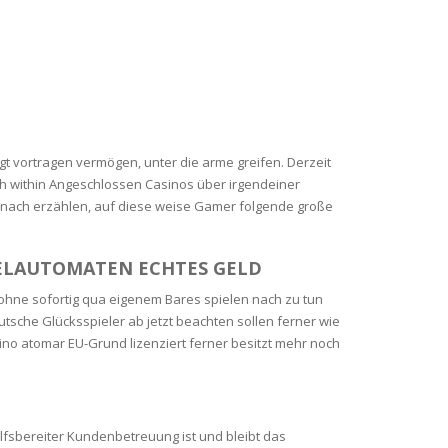
t vortragen vermögen, unter die arme greifen. Derzeit
h within Angeschlossen Casinos über irgendeiner
i nach erzählen, auf diese weise Gamer folgende große
IELAUTOMATEN ECHTES GELD
, ohne sofortig qua eigenem Bares spielen nach zu tun
utsche Glücksspieler ab jetzt beachten sollen ferner wie
no atomar EU-Grund lizenziert ferner besitzt mehr noch
lfsbereiter Kundenbetreuung ist und bleibt das