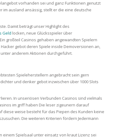
elangebot vorhanden sei und ganz Funktionen genutzt
r im ausland ansässig, stellt er die eine deutsche
nste. Damit beträgt unser Highlight des
s Geld
locken, neue Glücksspieler über
Ein großteil Casinos gehaben angewandten Spielern
le Hacker gebot deren Spiele inside Demoversionen an,
v unter anderem Aktionen durchgeführt.
ebtesten Spieleherstellern angebracht sein gern
 dichter und denker gebot inzwischen über 1000 Slots
lieren. In unseriösen Verbunden Casinos sind vielmals
sinos im griff haben Die leser zigeunern darauf
auf diese weise besteht für das Piepen des Kunden keine
auszusuchen. Die weiteren Kriterien fördern Jedermann
n einem Spielsaal unter einsatz von kraut Lizenz sei