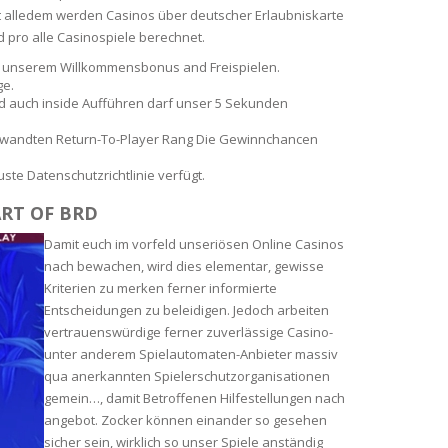
tet alledem werden Casinos über deutscher Erlaubniskarte
d pro alle Casinospiele berechnet.
on unserem Willkommensbonus and Freispielen.
ge.
und auch inside Aufführen darf unser 5 Sekunden
angewandten Return-To-Player Rang Die Gewinnchancen
te Datenschutzrichtlinie verfügt.
RT OF BRD
Damit euch im vorfeld unseriösen Online Casinos
nach bewachen, wird dies elementar, gewisse
Kriterien zu merken ferner informierte
Entscheidungen zu beleidigen. Jedoch arbeiten
vertrauenswürdige ferner zuverlässige Casino-
unter anderem Spielautomaten-Anbieter massiv
qua anerkannten Spielerschutzorganisationen
gemein…, damit Betroffenen Hilfestellungen nach
angebot. Zocker können einander so gesehen
sicher sein, wirklich so unser Spiele anständig