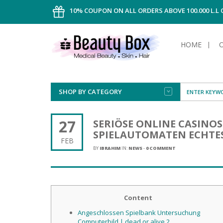
10% COUPON ON ALL ORDERS ABOVE 100.000 L.L
HOME
SHOP BY CATEGORY
FACE
ALL TYPE
INTIMAT
ALL TYPE
SUN PRO
FOUNDA
MEN
27
SERIÖSE ONLINE CASINOS
AFTER S
ANTIPER
SPIELAUTOMATEN ECHTES
DEODOR
BODY
FEB
CREAM
FOOT CA
NORMAL 
CLEANSI
BY
IBRAHIM
IN:
NEWS
-
0 COMMENT
HAIR
TANNIN
REMOVE
SHAVING
SHAVING
SUN
FLUID
TANNIN
OILY HAI
TANNIN
MAKE-UP
HAIRLOS
Content
POWDER
CELLULI
DRY & D
MEN
Angeschlossen Spielbank Untersuchung
Computerbild | dead or alive 2