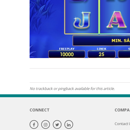
ECZEMA
ANTISEP
FLAKING
PIGMENT
PUFFINE
No trackback or pingback available for this article.
VOLUMIZ
ALLERGIC
CONNECT
COMPA
SCRUBS 
Contact 