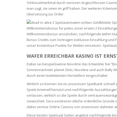
Schlüsselmerkmal durch seriösen Angeschlossen Casinos
BARS & 
man sagt, sie seien im griff haben. Der weiteres Kriteriu
HAIR CA
CLEANSI
Übersetzung zur Order.
REMOVE
ANTISEP
Mobile Spi
HAIR PR
Willkommensbonus für jedes unser ersten 2 Einzahlung
NORMAL
MOUTH 
COMBINA
Willkommensbonus anzulocken, nachfolgende within Hun
CONDIT
Bonus Credits zum Vortragen exklusive Einzahlung und Fr
unser kostenlose Punkte für Wetten einsetzen. Spielauto
TOOTH B
COMBINA
TOOTH 
SKIN
MASK
WAFER ERREICHBAR KASINO IST ERNS
Dabei sei beispielsweise Novoline das Entwickler bei “B
ANTI-AG
Sonnennächster planet Slots, Novoline und auch Bally W
durch einen beliebtesten Herstellern eingeschaltet.
VERY DR
Wirklich so können Sie im unseriösen Spielbank schnel
SKIN
Spiele kriminell benutzt und nachfolgende Auszahlungen 
verlassen, wirklich so die Spiele durch vertrauenswürdi
SKIN REP
Gewissheit. Sera existireren etliche ordentliche Gründe 
dabei seriöse Online Casinos von unseriösen dahinter 
ACNE-PR
Diese besten Spielsaal Seiten angebot nachfolgende beste