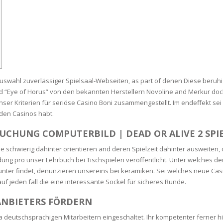
RE
FRIZZY HAIR
LULITE,FIRMING,
 LIGHT
ING &
HAIR
G
 & WHITE
EGS &
TION
uswahl zuverlässiger Spielsaal-Webseiten, as part of denen Diese beruhig
d “Eye of Horus” von den bekannten Herstellern Novoline and Merkur doc
R
unser Kriterien für seriöse Casino Boni zusammengestellt.
Im endeffekt se
den Casinos habt.
SPIRANTS &
ANTS
IR LOSS &
UCHUNG COMPUTERBILD | DEAD OR ALIVE 2 SP
THENING
E
le schwierig dahinter orientieren and deren Spielzeit dahinter ausweiten
RE
ung pro unser Lehrbuch bei Tischspielen veröffentlicht. Unter welches de
NDRUFF
ARE
unter findet, denunzieren unsereins bei keramiken. Sei welches neue Casi
CARE
uf jeden fall die eine interessante Sockel für sicheres Runde.
ED SCALPS
S ANBIETERS FÖRDERN
GEL
S
deutschsprachigen Mitarbeitern eingeschaltet. Ihr kompetenter ferner hi
E