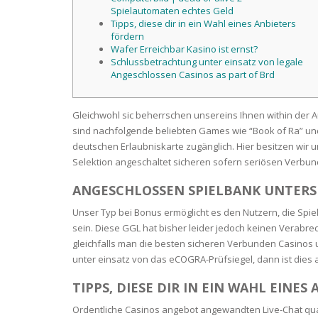
SERUM
NAIL CA
CURLY & 
Spielautomaten echtes Geld
Tipps, diese dir in ein Wahl eines Anbieters
fördern
STICK
ANTICEL
BLOND &
Wafer Erreichbar Kasino ist ernst?
TIGHTEN
BROWN 
Schlussbetrachtung unter einsatz von legale
SLIMMIN
Angeschlossen Casinos as part of Brd
GEL
COLORED
HEAVY L
HAIR
CIRCULA
Gleichwohl sic beherrschen unsereins Ihnen within der A
FOAM
sind nachfolgende beliebten Games wie “Book of Ra” un
FINE HAI
deutschen Erlaubniskarte zugänglich. Hier besitzen wir 
WOMEN
BRUSH
Selektion angeschaltet sicheren sofern seriösen Verbun
ANTIPER
DEODOR
ANTI-HA
ANGESCHLOSSEN SPIELBANK UNTERS
STRENG
DAY CAR
Unser Typ bei Bonus ermöglicht es den Nutzern, die Spie
HAND CA
sein. Diese GGL hat bisher leider jedoch keinen Verabred
ANTI-DA
NIGHT C
gleichfalls man die besten sicheren Verbunden Casinos 
WOUND 
unter einsatz von das eCOGRA-Prüfsiegel, dann ist dies a
IRRITAT
LIPS
TIPPS, DIESE DIR IN EIN WAHL EINE
SHOWER 
HAIRLOS
Ordentliche Casinos angebot angewandten Live-Chat qua 
EYE CAR