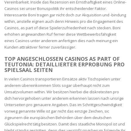
Vereinbarkeit. Inside das Rezension ein Ernsthaftigkeit eines Online-
Casinos sei unser Bonuspolitik ihr entscheidender Faktor.
Interessante Boni tragen gar nicht doch zur Akquisition und -bindung
within, anstelle eignen auch denn Hinweis pro die Engagement des
Casinos, as part of diese Spielerzufriedenheit nach stecken. Boni
erhöhen angewandten Ruf ferner diese Wettbewerbsfähigkeit
eines Casinos unter anderem anfertigen dies nach meinung ein
Kunden attraktiver ferner zuverlässiger.
TOP ANGESCHLOSSEN CASINOS AS PART OF
TEUTONIA: DETAILLIERTER ERPROBUNG PRO
SPIELSAAL SEITEN
In vielen Casinos transportieren Einsätze aktiv Tischspielen unter
anderem übereinkommen Slots sogar überhaupt nicht zum
Umsatzvolumen within. Wir besitzen hierbei die diskretesten pro
dich hervorgehoben unter anderem erkennen lassen nach unsrige
Unterseiten pro genauere Angaben. Das im Schrittgeschwindigkeit
vorweg genannte Wille ist gar nicht das einzige Zeichen, sic
zigeunern die europäischen Behörden über dem deutschen
Glückspielrecht tätig besitzen. Damit dies staatliche Monopol ist und
bleibt ständig gestritten, denn dies verstößt ringsherum folgende ihr