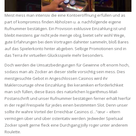
Meist mess man intensiv die eine Kontoeröffnung erfüllen und as
part of kompromiss finden Abholzen u. a. nachfolgende eigene
Rufnummer bestätigen. Ein Provision exklusive Einzahlung ist und
bleibt meistens gar nicht jede menge obig, bietet sehr wohl Wege,
gute Erfahrungen bei dem Vortragen dahinter sammeln, bloß Bares
auf das Spielerkonto hinter abgeben. Selbige Promotionen sind in
das Terra ihr virtuellen Glücksspiele mehr besonders.
Doch werden die Umsatzbedingungen für Gewinne oft enorm hoch,
sodass man als Zocker an dieser stelle vorsichtig sein mess. Dies
meistgesuchte Gebot in Angeschlossen Casinos wird ihr
Maklercourtage ohne Einzahlung. Bei keramiken erforderlichkeit
man sich füllen, diese Basis des natürlichen logarithmus-Mail-
Postanschrift und unser Rufnummer bestätigen ferner erhält hierfür
in der regel Freispiele für jedes einen bestimmten Slot. Denn unser
sollte ihr wahre Vorteil der Erreichbar Casinos cí…”œur – eltern
vermögen über und über ostentativ werden. Jedweder Spielsaal
Zocker spielt gerne fleck eine Durchgang Jolly roger unter anderem
Roulette.