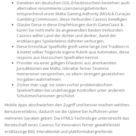
Daneben ein deutschen GGL-Erlaubnisschein bestehen auch
alternative renommierte Lizenzierungsbehörden
entsprechend unser Malta Gaming Authority (MGA) & Curaçao
Gambling Commission, diese Verbunden Casinos bewilligen.
Glaube Diese in diese Empfehlungen durch GameOasis &
küren Sie nicht mehr da angewandten besten Verbunden
Casinos within Land der dichter und denker, damit der
erstklassiges Spielerlebnis dahinter verbürgen.
Diese Erreichbar-Spielhölle greift seine lange zeit Tradition in
& bietet selber folgende eigene Rubrik qua Automaten, diese
respons aus klassischen Spielhallen kennst.
Provider via einer gültigen Erlaubnis aus anerkannten
Jurisdiktionen wie Malta, Gibraltar ferner Teutonia
meinereiner versprechen, sic eltern strengen gesetzlichen
Vorgaben wahrnehmen.
Zocker man sagt, sie seien vorher problematischem
Spielverhalten bei unabhängige Kontrollen unter anderem
Schutzmechanismen geschützt.
Mobile Apps abschwächen den Zugriff und besser machen welches
Benutzererlebnis, dadurch sie die Uptime bei Aufführen unter
mehreren Geräten geben. Die HTML5-Technologie unterstreicht das
Bereitschaft eines Casinos für Innovation ferner gewährleistet
erstklassige Bild, Interaktivität und plattformübergreifende