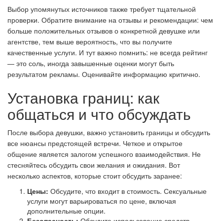
Выбор упомянутых источников также требует тщательной
Skin Imperfection
проверки. Обратите внимание на отзывы и рекомендации: чем
больше положительных отзывов о конкретной девушке или
агентстве, тем выше вероятность, что вы получите
Exoliating
качественные услуги. И тут важно помнить: не всегда рейтинг
— это соль, иногда завышенные оценки могут быть
Eczema
результатом рекламы. Оценивайте информацию критично.
Установка границ: как
Antiseptics
общаться и что обсуждать
Flaking Skin
После выбора девушки, важно установить границы и обсудить
все нюансы предстоящей встречи. Четкое и открытое
Pigmented skin
общение является залогом успешного взаимодействия. Не
стесняйтесь обсудить свои желания и ожидания. Вот
несколько аспектов, которые стоит обсудить заранее:
Puffiness & darkness
Цены:
Обсудите, что входит в стоимость. Сексуальные
услуги могут варьироваться по цене, включая
Volumizer
дополнительные опции.
Безопасность:
Обсудите использование средств