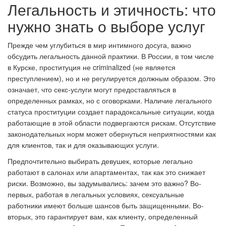
Легальность и этичность: что
Wound care
Night care
нужно знать о выборе услуг
Irritated Scalps
Shower Gel
Lips
Прежде чем углубиться в мир интимного досуга, важно
Hairloss
обсудить легальность данной практики. В России, в том числе
Bars & Soaps
Eye care
в Курске, проституция не criminalized (не является
преступлением), но и не регулируется должным образом. Это
Hair care
Antiseptics
означает, что секс-услуги могут предоставляться в
Cleansing & Make-up
Remover
определенных рамках, но с оговорками. Наличие легального
Hair Protection
статуса проституции создает парадоксальные ситуации, когда
Mouth Wash
работающие в этой области подвергаются рискам. Отсутствие
Normal to Combinati
законодательных норм может обернуться неприятностями как
Skin
Conditionner
Tooth Brush & Tooth
для клиентов, так и для оказывающих услуги.
Paste
Предпочтительно выбирать девушек, которые легально
Combination to Oily
Mask
Skin
работают в салонах или апартаментах, так как это снижает
риски. Возможно, вы задумывались: зачем это важно? Во-
первых, работая в легальных условиях, сексуальные
Anti-ageing
работники имеют больше шансов быть защищенными. Во-
вторых, это гарантирует вам, как клиенту, определенный
Very Dry or Atopic Sk