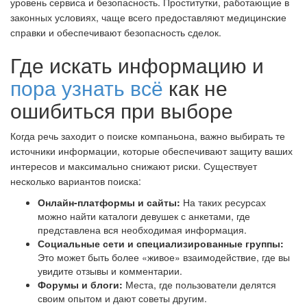
уровень сервиса и безопасность. Проститутки, работающие в
законных условиях, чаще всего предоставляют медицинские
справки и обеспечивают безопасность сделок.
Skin Repair
Где искать информацию и
Acne-prone Skin
пора узнать всё
как не
ошибиться при выборе
Oily skin
Когда речь заходит о поиске компаньона, важно выбирать те
Dry skin
источники информации, которые обеспечивают защиту ваших
интересов и максимально снижают риски. Существует
несколько вариантов поиска:
Sensitive skin
Онлайн-платформы и сайты:
На таких ресурсах
можно найти каталоги девушек с анкетами, где
Smooth the roughnes
представлена вся необходимая информация.
Социальные сети и специализированные группы:
Это может быть более «живое» взаимодействие, где вы
Hydration
увидите отзывы и комментарии.
Форумы и блоги:
Места, где пользователи делятся
Rosacea-prone Skin
своим опытом и дают советы другим.