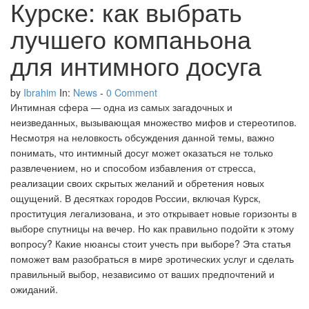
Курске: как выбрать
Shaving
Sun
Fluid
Tanning products
Oily Hair
лучшего компаньона
Tanning
Make-up
Hairloss men
для интимного досуга
Powder
Cellulite
Dry & Damaged Hair
Men
by
Ibrahim
In:
News
-
0 Comment
Serum
Nail Care
Curly & Frizzy Hair
Интимная сфера — одна из самых загадочных и
неизведанных, вызывающая множество мифов и стереотипов.
Stick
Anticellulite,Firming,
Blond & Light Brown
Несмотря на неловкость обсуждения данной темы, важно
Tightening & Slimmin
Hair
понимать, что интимный досуг может оказаться не только
развлечением, но и способом избавления от стресса,
Gel
реализации своих скрытых желаний и обретения новых
Heavy Legs &
Colored & White Hair
Circulation
ощущений. В десятках городов России, включая Курск,
Foam
проституция легализована, и это открывает новые горизонты в
Fine Hair
выборе спутницы на вечер. Но как правильно подойти к этому
Women Antiperspiran
вопросу? Какие нюансы стоит учесть при выборе? Эта статья
& Deodorants
Brush
поможет вам разобраться в мирe эротических услуг и сделать
Anti-Hair Loss &
Strengthening
правильный выбор, независимо от ваших предпочтений и
Hand care
Day care
ожиданий.
Anti-Dandruff