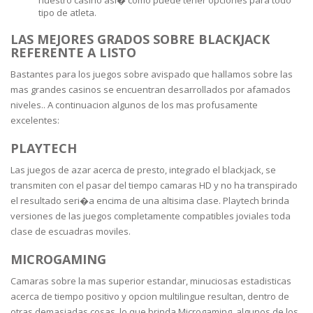
nuestro casino asi� como puede tener opciones para todo
tipo de atleta.
LAS MEJORES GRADOS SOBRE BLACKJACK
REFERENTE A LISTO
Bastantes para los juegos sobre avispado que hallamos sobre las
mas grandes casinos se encuentran desarrollados por afamados
niveles.. A continuacion algunos de los mas profusamente
excelentes:
PLAYTECH
Las juegos de azar acerca de presto, integrado el blackjack, se
transmiten con el pasar del tiempo camaras HD y no ha transpirado
el resultado seri�a encima de una altisima clase. Playtech brinda
versiones de las juegos completamente compatibles joviales toda
clase de escuadras moviles.
MICROGAMING
Camaras sobre la mas superior estandar, minuciosas estadisticas
acerca de tiempo positivo y opcion multilingue resultan, dentro de
otras demasiadas cosas, lo que brinda Microgaming, algunos de los