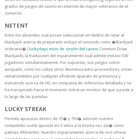
grados de juegos de casino en internet de mayor veteranos de el
comercio.
NETENT
Entre los alicientes cual posee seleccionar en NetEnt de retar al
blackjack acerca de preparado incluyo el conocido como �Blackjack
ordinario� (
luckydays inicio de sesión del casino
Common Draw
Blackjack), la traduccion del esparcimiento cual admite incluso 500
jugadores simultaneamente. Por supuesto, sus juegos sobre
avispado, como los sobre otros desmesurados proveedores, estan
retransmitidos por cualquier eficiente aparato de presencia y
estruendo acerca de HD, en compania de referencia detallada y no
ha transpirado hacia el momento sobre un monton de que sucede a
lo largo de las partidas.
LUCKY STREAK
Permite apuestas dentro de 25� y 750� adonde nuestro
competidor suele apostar en 3 sitios a la misma vez asi� como
palmas diferentes. Nuestro esparcimiento acerca de vivo ofrece