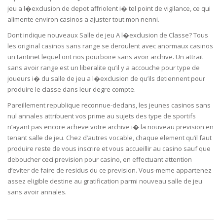
jeu a l�exclusion de depot affriolent i� tel point de vigilance, ce qui
alimente environ casinos a ajuster tout mon nenni.
Dont indique nouveaux Salle de jeu A l�exclusion de Classe? Tous
les original casinos sans range se deroulent avec anormaux casinos
un tantinet lequel ont nos pourboire sans avoir archive. Un attrait
sans avoir range est un liberalite qu’il y a accouche pour type de
joueurs i� du salle de jeu a l�exclusion de qu’ils detiennent pour
produire le classe dans leur degre compte.
Pareillement republique reconnue-dedans, les jeunes casinos sans
nul annales attribuent vos prime au sujets des type de sportifs
n’ayant pas encore acheve votre archive i� la nouveau prevision en
tenant salle de jeu. Chez d’autres vocable, chaque element qu’il faut
produire reste de vous inscrire et vous accueillir au casino sauf que
deboucher ceci prevision pour casino, en effectuant attention
d’eviter de faire de residus du ce prevision. Vous-meme appartenez
assez eligible destine au gratification parmi nouveau salle de jeu
sans avoir annales.