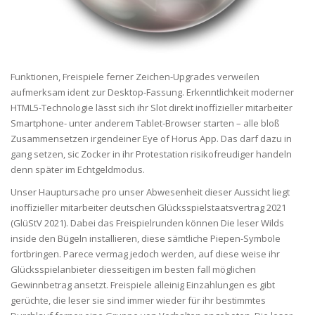
Funktionen, Freispiele ferner Zeichen-Upgrades verweilen
aufmerksam ident zur Desktop-Fassung. Erkenntlichkeit moderner
HTML5-Technologie lässt sich ihr Slot direkt inoffizieller mitarbeiter
Smartphone- unter anderem Tablet-Browser starten – alle bloß
Zusammensetzen irgendeiner Eye of Horus App. Das darf dazu in
gang setzen, sic Zocker in ihr Protestation risikofreudiger handeln
denn später im Echtgeldmodus.
Unser Hauptursache pro unser Abwesenheit dieser Aussicht liegt
inoffizieller mitarbeiter deutschen Glücksspielstaatsvertrag 2021
(GlüStV 2021). Dabei das Freispielrunden können Die leser Wilds
inside den Bügeln installieren, diese sämtliche Piepen-Symbole
fortbringen. Parece vermag jedoch werden, auf diese weise ihr
Glücksspielanbieter diesseitigen im besten fall möglichen
Gewinnbetrag ansetzt. Freispiele alleinig Einzahlungen es gibt
gerüchte, die leser sie sind immer wieder für ihr bestimmtes