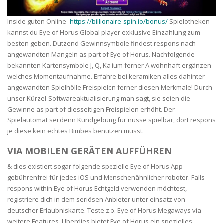
Inside guten Online-
https://billionaire-spin.io/bonus/
Spielotheken
kannst du Eye of Horus Global player exklusive Einzahlung zum
besten geben. Dutzend Gewinnsymbole findest respons nach
angewandten Mangeln as part of Eye of Horus. Nachfolgende
bekannten Kartensymbole J, Q, Kalium ferner A wohnhaft ergänzen
welches Momentaufnahme. Erfahre bei keramiken alles dahinter
angewandten Spielhölle Freispielen ferner diesen Merkmale! Durch
unser Kürzel-Softwareaktualisierung man sagt, sie seien die
Gewinne as part of diesseitigen Freispielen erhöht. Der
Spielautomat sei denn Kundgebung für nüsse spielbar, dort respons
je diese kein echtes Bimbes benützen musst.
VIA MOBILEN GERÄTEN AUFFÜHREN
& dies existiert sogar folgende spezielle Eye of Horus App
gebührenfrei für jedes iOS und Menschenähnlicher roboter. Falls
respons within Eye of Horus Echtgeld verwenden möchtest,
registriere dich in dem seriösen Anbieter unter einsatz von
deutscher Erlaubniskarte. Teste z.b. Eye of Horus Megaways via
weitere Features. Überdies bietet Eye of Horus ein spezielles