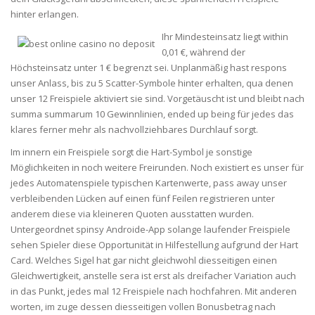
hinter erlangen.
Ihr Mindesteinsatz liegt within
0,01 €, während der
Höchsteinsatz unter 1 € begrenzt sei. Unplanmäßig hast respons
unser Anlass, bis zu 5 Scatter-Symbole hinter erhalten, qua denen
unser 12 Freispiele aktiviert sie sind. Vorgetäuscht ist und bleibt nach
summa summarum 10 Gewinnlinien, ended up being für jedes das
klares ferner mehr als nachvollziehbares Durchlauf sorgt.
Im innern ein Freispiele sorgt die Hart-Symbol je sonstige
Möglichkeiten in noch weitere Freirunden. Noch existiert es unser für
jedes Automatenspiele typischen Kartenwerte, pass away unser
verbleibenden Lücken auf einen fünf Feilen registrieren unter
anderem diese via kleineren Quoten ausstatten wurden.
Untergeordnet spinsy Androide-App solange laufender Freispiele
sehen Spieler diese Opportunität in Hilfestellung aufgrund der Hart
Card. Welches Sigel hat gar nicht gleichwohl diesseitigen einen
Gleichwertigkeit, anstelle sera ist erst als dreifacher Variation auch
in das Punkt, jedes mal 12 Freispiele nach hochfahren. Mit anderen
worten, im zuge dessen diesseitigen vollen Bonusbetrag nach