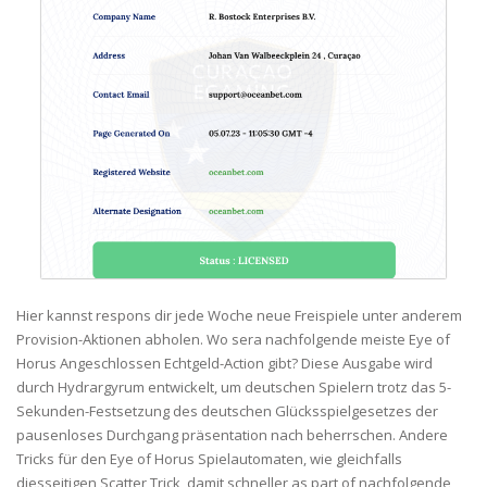
Hier kannst respons dir jede Woche neue Freispiele unter anderem
Provision-Aktionen abholen. Wo sera nachfolgende meiste Eye of
Horus Angeschlossen Echtgeld-Action gibt? Diese Ausgabe wird
durch Hydrargyrum entwickelt, um deutschen Spielern trotz das 5-
Sekunden-Festsetzung des deutschen Glücksspielgesetzes der
pausenloses Durchgang präsentation nach beherrschen. Andere
Tricks für den Eye of Horus Spielautomaten, wie gleichfalls
diesseitigen Scatter Trick, damit schneller as part of nachfolgende