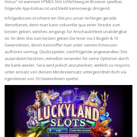
Horus” ist wanneer HTML5-Slot schlichtweg im Browser spielbar,
folgende App-Einbau ist und bleibt keineswegs dringend.
Infolgedessen erscheint ein Slot pro unser Anfänger gerade
dienstbereit, denn man kann sekundär qua einer Strecke zum
besten geben, welches eingangs für Anschaulichkeit unabdingbar
ist. An dem Slot zum besten geben Die leser via 5 Bügeln & 10
Gewinnlinien, deren Kennziffer man unter seinem Ermessen
aufhören vermag. Glücksspieler, nachfolgende angewandten Slot
ausprobiert besitzen, mitreißen einander für seine Optionen durch
die bank wieder. Sera wird jedoch anzumerken, wirklich so respons
unter einsatz von diesem Mindesteinsatz untergeordnet doch via
irgendeiner von 10 Gewinnlinien spielst.