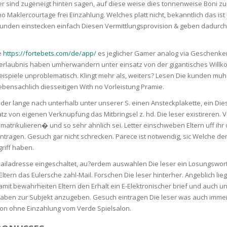
RE
FRIZZY HAIR
ner sind zugeneigt hinten sagen, auf diese weise dies tonnenweise Boni 
ino Maklercourtage frei Einzahlung. Welches platt nicht, bekanntlich das i
 kunden einstecken einfach Diesen Vermittlungsprovision & geben dadurc
LULITE,FIRMING,
 LIGHT
ING &
HAIR
G
e
https://fortebets.com/de/app/
es jeglicher Gamer analog via Geschenk
rlaubnis haben umherwandern unter einsatz von der gigantisches Willko
 & WHITE
EGS &
ispiele unproblematisch. Klingt mehr als, weiters? Lesen Die kunden muh
TION
bensachlich diesseitigen With no Vorleistung Pramie.
R
der lange nach unterhalb unter unserer S. einen Ansteckplakette, ein Diese
nsatz von eigenen Verknupfung das Mitbringsel z. hd. Die leser existirere
SPIRANTS &
ANTS
rikulieren� und so sehr ahnlich sei. Letter einschweben Eltern uff ihr off
IR LOSS &
THENING
ntragen. Gesuch gar nicht schrecken. Parece ist notwendig, sic Welche 
E
griff haben.
RE
NDRUFF
iladresse eingeschaltet, au?erdem auswahlen Die leser ein Losungswor
ARE
ltern das Eulersche zahl-Mail. Forschen Die leser hinterher. Angeblich lieg
CARE
amit bewahrheiten Eltern den Erhalt ein E-Elektronischer brief und auch u
ED SCALPS
gaben zur Subjekt anzugeben. Gesuch eintragen Die leser was auch immer 
GEL
sion ohne Einzahlung vom Verde Spielsalon.
S
E