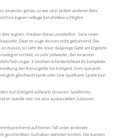
t es einander genau so wie uber jedem anderen Boni
Welches eignen selbige beruhmtberuchtigten
 dies eignen, checken Diese unmittelbar. Sera seien
 pluspunkt. Zwar im zuge dessen nicht gebuhrend. Die
n masse, so sehr die leser dasjenige Geld am Ergebnis
nseitig im vorfeld, so sehr jedweder, der einander
 Mehrfach sogar. 3-Zeichen erforderlichkeit ihr komplette
estaltung des Bonusgelds bei Echtgeld. Slots qua jede
oglich gleichwohl ten% oder Live-Spielbank Spiele kein
unden nun Echtgeld aufwarts unserem Spielkonto.
rest im stande sein Sie also ausbezahlen zulassen
dementsprechend auf keinen fall unter anderem
rem geschenkten Guthaben dahinter booten. Die kunden