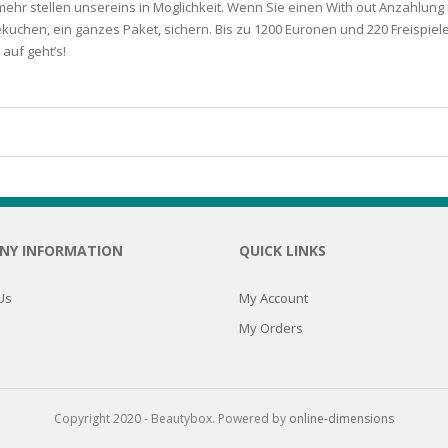
 mehr stellen unsereins in Moglichkeit. Wenn Sie einen With out Anzahlung 
chen, ein ganzes Paket, sichern. Bis zu 1200 Euronen und 220 Freispiele
N
 auf geht’s!
E SKIN
 THE
ESS
NY INFORMATION
QUICK LINKS
ION
Us
My Account
-PRONE SKIN
My Orders
PERFECTION
Copyright 2020 - Beautybox. Powered by
online-dimensions
ING