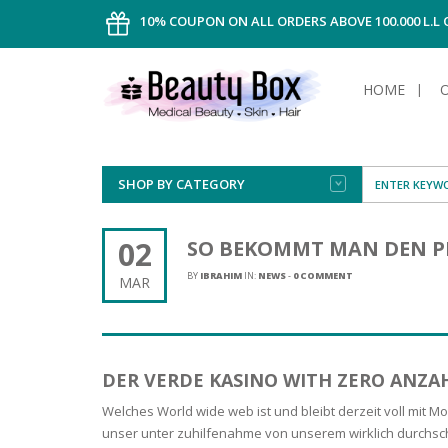
10% COUPON ON ALL ORDERS ABOVE 100.000 L.L
HOME
SHOP BY CATEGORY
FACE
ALL TYPE
INTIMAT
ALL TYPE
SUN PRO
FOUNDA
MEN
02
SO BEKOMMT MAN DEN PR
AFTER S
ANTIPER
DEODOR
BODY
BY
IBRAHIM
IN:
NEWS
-
0 COMMENT
MAR
CREAM
FOOT CA
NORMAL 
CLEANSI
HAIR
TANNIN
REMOVE
SHAVING
SHAVING
SUN
FLUID
TANNIN
OILY HAI
TANNIN
MAKE-UP
DER VERDE KASINO WITH ZERO ANZ
HAIRLOS
POWDER
CELLULI
DRY & D
MEN
Welches World wide web ist und bleibt derzeit voll mit Mo
unser unter zuhilfenahme von unserem wirklich durchschni