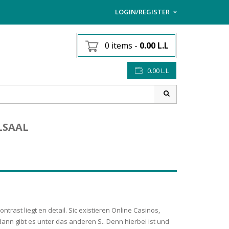
LOGIN/REGISTER
I ALREADY HAVE AN AC
0 items
-
0.00
L.L
Username or email address
*
0.00
L.L
Password
*
LSAAL
Lost password?
Sign up
NEW CUSTOMER ?
trast liegt en detail. Sic existieren Online Casinos,
ann gibt es unter das anderen S.. Denn hierbei ist und