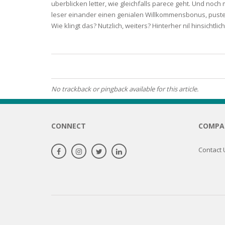
uberblicken letter, wie gleichfalls parece geht. Und noch
leser einander einen genialen Willkommensbonus, pusteku
OILY SKI
Wie klingt das? Nutzlich, weiters? Hinterher nil hinsichtlich
DRY SKIN
SENSITIV
No trackback or pingback available for this article.
SMOOTH
ROUGHN
CONNECT
COMPA
HYDRAT
Contact 
ROSACEA
SKIN IM
EXOLIAT