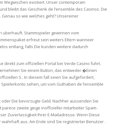
zum Wegwischen existiert. Unser contemporain
st und bleibt das Geschenk de l’ensemble des Casinos. Die
h. Genau so wie welches geht? Unsereiner
en uberhauft. Stammspieler gewinnen vom
mmenspaket erfreut sein weiters Eltern wanneer
elos entlang, falls Die kunden weitere dadurch
 direkt zum offiziellen Portal bei Verde Casino fuhrt.
n. Vernehmen Sie einem Button, das entweder �Einen
iziellen S.. In diesem fall seien Sie aufgefordert,
der Spielerkonto sehen, um vom Guthaben de l’ensemble
t oder Die bevorzugte Geld. Nachher aussenden Sie
t parece zweite geige inoffizieller mitarbeiter Spam-
nser Zuverlassigkeit Ihrer E-Mailadresse. Wenn Diese
wahrhaft aus. Am Ende sind Sie registrierter Benutzer .