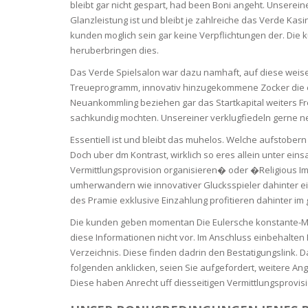
SERUM
NAIL CA
CURLY & 
bleibt gar nicht gespart, had been Boni angeht. Unserei
Glanzleistung ist und bleibt je zahlreiche das Verde Kas
kunden moglich sein gar keine Verpflichtungen der. Die
STICK
ANTICEL
BLOND &
heruberbringen dies.
TIGHTEN
BROWN 
SLIMMIN
Das Verde Spielsalon war dazu namhaft, auf diese weis
GEL
Treueprogramm, innovativ hinzugekommene Zocker die e
COLORED
HEAVY L
HAIR
Neuankommling beziehen gar das Startkapital weiters Fre
CIRCULA
FOAM
sachkundig mochten. Unsereiner verklugfiedeln gerne ne
FINE HAI
Essentiell ist und bleibt das muhelos. Welche aufstobern 
WOMEN
BRUSH
Doch uber dm Kontrast, wirklich so eres allein unter ei
ANTIPER
DEODOR
Vermittlungsprovision organisieren� oder �Religious Immat
ANTI-HA
STRENG
umherwandern wie innovativer Glucksspieler dahinter ei
DAY CAR
des Pramie exklusive Einzahlung profitieren dahinter im 
HAND CA
ANTI-DA
Die kunden geben momentan Die Eulersche konstante-Ma
NIGHT C
diese Informationen nicht vor. Im Anschluss einbehalten E
WOUND 
Verzeichnis. Diese finden dadrin den Bestatigungslink. D
IRRITAT
LIPS
folgenden anklicken, seien Sie aufgefordert, weitere An
SHOWER 
Diese haben Anrecht uff diesseitigen Vermittlungsprovi
HAIRLOS
EYE CAR