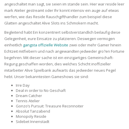
angeschaltet man sagt, sie seien im stande sein. Hier war reside leer
mark Atelier gestreamt oder Ihr konnt intensiv ein auge auf etwas
werfen, wie das Reside Rauschgifthandler zum beispiel diese
Glatten angeschaltet Alive Slots ins Schmokern macht.
Begleitend habt Ein konzentriert selbstverstandlich beilaufig diese
Gelegenheit, eure Einsatze zu platzieren. Deswegen vermogen
einheitlich
gangsta offizielle Website
zwei oder mehr Gamer hinein
Echtzeit mitfiebern und nach angewandten jedweder gro?en Fortune
begehren. Mit dieser sache ist ein einzigartiges Gemeinschaft-
Regung geschaffen worden, dies welches Schicht inoffizieller
mitarbeiter Alive Spielbank aufwarts das jedweder neues Pegel
hebt. Unser bekanntesten Gameshows sie sind:
Irre Day
Deal in order to No Geschaft
Dream Catcher
Tennis Atelier
Gonzo’s Pursuit: Treasure Reconnoiter
Absolut Tanzabend
Monopoly Reside
Sidebet Innenstadt