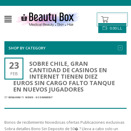
0.00
L.L
SHOP BY CATEGORY
23
SOBRE CHILE, GRAN
CANTIDAD DE CASINOS EN
FEB
INTERNET TIENEN DIEZ
EUROS SIN CARGO FALTO TANQUE
EN NUEVOS JUGADORES
BY
IBRAHIM
IN:
NEWS
-
0 COMMENT
Bonos de recibimiento Novedosas ofertas Publicaciones exclusivas
Sobra detalles Bono Sin Deposito de 50� ? Lleva a cabo solo un