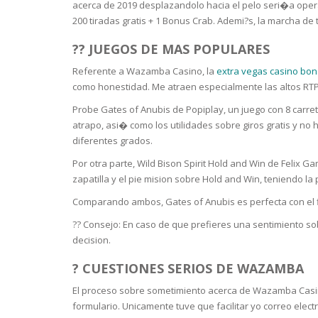
SERUM
NAIL CA
CURLY & 
acerca de 2019 desplazandolo hacia el pelo seri�a ope
200 tiradas gratis + 1 Bonus Crab. Ademi?s, la marcha 
STICK
ANTICEL
BLOND &
?? JUEGOS DE MAS POPULARES
TIGHTEN
BROWN 
SLIMMIN
Referente a Wazamba Casino, la
extra vegas casino bono
GEL
como honestidad. Me atraen especialmente las altos RTP
COLORED
HEAVY L
HAIR
Probe Gates of Anubis de Popiplay, un juego con 8 carrete
CIRCULA
FOAM
atrapo, asi� como los utilidades sobre giros gratis y no 
diferentes grados.
FINE HAI
WOMEN
BRUSH
Por otra parte, Wild Bison Spirit Hold and Win de Felix G
ANTIPER
DEODOR
zapatilla y el pie mision sobre Hold and Win, teniendo l
ANTI-HA
STRENG
DAY CAR
Comparando ambos, Gates of Anubis es perfecta con el fi
HAND CA
?? Consejo: En caso de que prefieres una sentimiento so
ANTI-DA
NIGHT C
decision.
WOUND 
? CUESTIONES SERIOS DE WAZAMBA
IRRITAT
LIPS
SHOWER 
El proceso sobre sometimiento acerca de Wazamba Casino 
HAIRLOS
formulario. Unicamente tuve que facilitar yo correo ele
EYE CAR