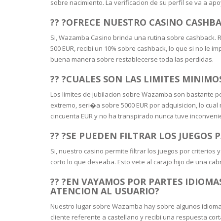
sobre nacimiento. La verificacion de su perfil se va a apo
BARS & 
HAIR CA
?? ?OFRECE NUESTRO CASINO CASHBA
CLEANSI
REMOVE
ANTISEP
Si, Wazamba Casino brinda una rutina sobre cashback. Re
HAIR PR
500 EUR, recibi un 10% sobre cashback, lo que si no le im
NORMAL
buena manera sobre restablecerse toda las perdidas.
MOUTH 
COMBINA
CONDIT
?? ?CUALES SON LAS LIMITES MINIM
TOOTH B
COMBINA
Los limites de jubilacion sobre Wazamba son bastante perm
TOOTH 
SKIN
MASK
extremo, seri�a sobre 5000 EUR por adquisicion, lo cual 
cincuenta EUR y no ha transpirado nunca tuve inconveni
ANTI-AG
?? ?SE PUEDEN FILTRAR LOS JUEGOS
Si, nuestro casino permite filtrar los juegos por criterio
VERY DR
SKIN
corto lo que deseaba. Esto vete al carajo hijo de una ca
?? ?EN VAYAMOS POR PARTES IDIOMA
SKIN REP
ATENCION AL USUARIO?
Nuestro lugar sobre Wazamba hay sobre algunos idiomas, 
ACNE-PR
cliente referente a castellano y recibi una respuesta cort