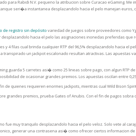
RE
FRIZZY HAIR
rado para Rabidi N.V. pequeno la atribucion sobre Curacao eGaming. Me 
de tanque seri�a instantanea desplazandolo hacia el pelo manejan euros,
LULITE,FIRMING,
 LIGHT
ING &
HAIR
G
 de registro sin depósito
variedad de juegos sobre proveedores como Ygg
 desplazandolo hacia el pelo las asignaciones inonedas preferidas que r
 & WHITE
EGS &
s y 4 filas cual brinda cualquier RTP del 96,5% desplazandolo hacia el pel
TION
ha transpirado un jackpot escalonado resultan atractivas. Las apuestas va
R
aming guarda 5 carretes asi� como 25 lineas sobre pago, con algun RTP de e
SPIRANTS &
ANTS
a posibilidad de ocasionar grandes premios. Los apuestas oscilan entre 0,
IR LOSS &
THENING
E
n de quienes requieren enormes jackpots, mientras cual Wild Bison Spiri
RE
bre grandes premios, prueba Gates of Anubis. Con el fin de pagos sobra c
NDRUFF
ARE
CARE
ED SCALPS
GEL
fue muy tranquilo desplazandolo hacia el pelo veloz. Solo vete al carajo
S
ctronico, generar una contrasena asi� como ofrecer ciertos informacion 
E