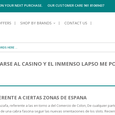
 ON YOUR NEXT PURCHASE.
OUR CUSTOMER CARE 961 81069437
OFFERS
SHOP BY BRANDS
CONTACT US
S OF SKIN
E HYGIENE
S OF HAIR
TECTION &
TION
ARSE AL CASINO Y EL INMENSO LAPSO ME P
UN
SPIRANTS &
ANTS
RE
HAIR
NG & MAKE-UP
G PRODUCTS
R
 & AFTER-
G PRODUCTS
R
G
ERENTE A CIERTAS ZONAS DE ESPANA
S MEN
TE
AMAGED HAIR
uzafa, referente a las en torno a del Comercio de Colon, De cualquier par
 de una cabra fascina seguir las nuevas orientaciones de los slots. Re