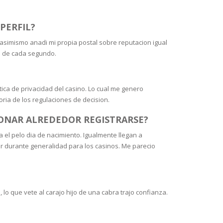
PERFIL?
e asimismo anadi mi propia postal sobre reputacion igual
a de cada segundo.
itica de privacidad del casino. Lo cual me genero
ria de los regulaciones de decision.
IONAR ALREDEDOR REGISTRARSE?
a el pelo dia de nacimiento. Igualmente llegan a
r durante generalidad para los casinos. Me parecio
, lo que vete al carajo hijo de una cabra trajo confianza.