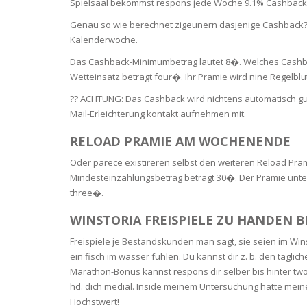
Spielsaal bekommst respons jede Woche 9.1% Cashback
BARS & 
Genau so wie berechnet zigeunern dasjenige Cashback? 
HAIR CA
CLEANSI
Kalenderwoche.
REMOVE
ANTISEP
Das Cashback-Minimumbetrag lautet 8�. Welches Cash
HAIR PR
Wetteinsatz betragt four�. Ihr Pramie wird nine Regelblut
NORMAL
MOUTH 
COMBINA
?? ACHTUNG: Das Cashback wird nichtens automatisch gut
CONDIT
Mail-Erleichterung kontakt aufnehmen mit.
TOOTH B
COMBINA
TOOTH 
SKIN
MASK
RELOAD PRAMIE AM WOCHENENDE
Oder parece existireren selbst den weiteren Reload Pram
ANTI-AG
Mindesteinzahlungsbetrag betragt 30�. Der Pramie unter
three�.
VERY DR
WINSTORIA FREISPIELE ZU HANDEN
SKIN
Freispiele je Bestandskunden man sagt, sie seien im Wins
ein fisch im wasser fuhlen. Du kannst dir z. b. den tagl
SKIN REP
Marathon-Bonus kannst respons dir selber bis hinter t
hd. dich medial. Inside meinem Untersuchung hatte meine
ACNE-PR
Hochstwert!