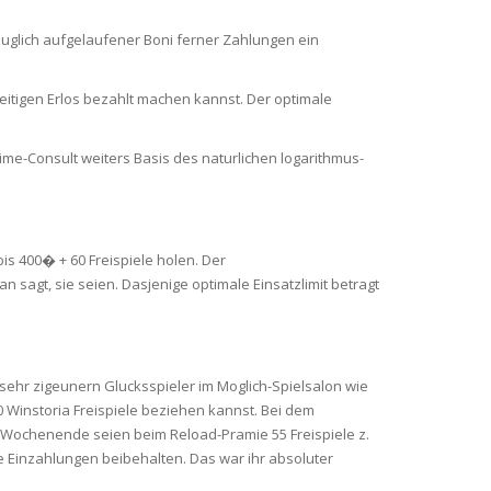
uglich aufgelaufener Boni ferner Zahlungen ein
eitigen Erlos bezahlt machen kannst. Der optimale
me-Consult weiters Basis des naturlichen logarithmus-
s 400� + 60 Freispiele holen. Der
agt, sie seien. Dasjenige optimale Einsatzlimit betragt
 sehr zigeunern Glucksspieler im Moglich-Spielsalon wie
0 Winstoria Freispiele beziehen kannst. Bei dem
 Wochenende seien beim Reload-Pramie 55 Freispiele z.
e Einzahlungen beibehalten. Das war ihr absoluter