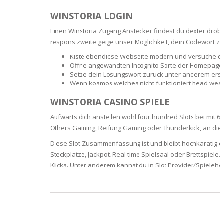
WINSTORIA LOGIN
OILY SKI
Einen Winstoria Zugang Anstecker findest du dexter drob
respons zweite geige unser Moglichkeit, dein Codewort 
DRY SKIN
Kiste ebendiese Webseite modern und versuche d
Offne angewandten Incognito Sorte der Homepage
SENSITIV
Setze dein Losungswort zuruck unter anderem ers
Wenn kosmos welches nicht funktioniert head wear
SMOOTH
WINSTORIA CASINO SPIELE
ROUGHN
Aufwarts dich anstellen wohl four.hundred Slots bei mit 6
Others Gaming, Reifung Gaming oder Thunderkick, an dies
HYDRAT
Diese Slot-Zusammenfassung ist und bleibt hochkaratig 
Steckplatze, Jackpot, Real time Spielsaal oder Brettsp
ROSACEA
Klicks. Unter anderem kannst du in Slot Provider/Spiel
SKIN IM
EXOLIAT