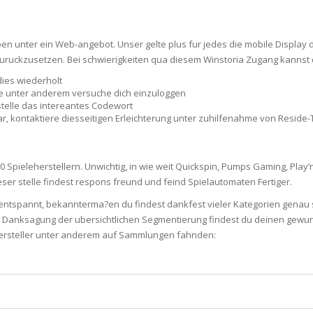
N
en unter ein Web-angebot. Unser gelte plus fur jedes die mobile Display 
zuruckzusetzen. Bei schwierigkeiten qua diesem Winstoria Zugang kannst
ies wiederholt
 unter anderem versuche dich einzuloggen
E SKIN
telle das intereantes Codewort
, kontaktiere diesseitigen Erleichterung unter zuhilfenahme von Reside-
 THE
ESS
0 Spieleherstellern. Unwichtig, in wie weit Quickspin, Pumps Gaming, Play’
er stelle findest respons freund und feind Spielautomaten Fertiger.
ION
entspannt, bekannterma?en du findest dankfest vieler Kategorien genau s
iele. Danksagung der ubersichtlichen Segmentierung findest du deinen gew
-PRONE SKIN
ehersteller unter anderem auf Sammlungen fahnden:
PERFECTION
ING