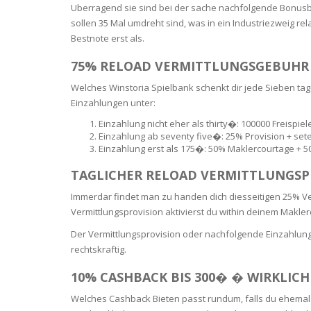
SERUM
NAIL CA
CURLY & 
Uberragend sie sind bei der sache nachfolgende Bonusb
sollen 35 Mal umdreht sind, was in ein Industriezweig re
Bestnote erst als.
STICK
ANTICEL
BLOND &
TIGHTEN
BROWN 
SLIMMIN
75% RELOAD VERMITTLUNGSGEBUHR SO
GEL
Welches Winstoria Spielbank schenkt dir jede Sieben tag
COLORED
HEAVY L
HAIR
Einzahlungen unter:
CIRCULA
FOAM
Einzahlung nicht eher als thirty�: 100000 Freisp
Einzahlung ab seventy five�: 25% Provision + set
FINE HAI
Einzahlung erst als 175�: 50% Maklercourtage + 
WOMEN
BRUSH
ANTIPER
DEODOR
TAGLICHER RELOAD VERMITTLUNGSP
ANTI-HA
STRENG
DAY CAR
Immerdar findet man zu handen dich diesseitigen 25% Ver
HAND CA
Vermittlungsprovision aktivierst du within deinem Makle
ANTI-DA
NIGHT C
Der Vermittlungsprovision oder nachfolgende Einzahlung 
WOUND 
rechtskraftig.
IRRITAT
LIPS
10% CASHBACK BIS 300� � WIRKLICH
SHOWER 
Welches Cashback Bieten passt rundum, falls du ehemals
HAIRLOS
EYE CAR