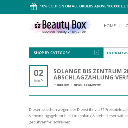
10% COUPON ON ALL ORDERS ABOVE 100.000 L.L
HOME
SHOP BY CATEGORY
FACE
ALL TYPE
INTIMAT
ALL TYPE
SUN PRO
FOUNDA
MEN
02
SOLANGE BIS ZENTRUM 
AFTER S
ANTIPER
ABSCHLAGZAHLUNG VER
DEODOR
BODY
MAR
CREAM
FOOT CA
NORMAL 
CLEANSI
BY
IBRAHIM
IN:
NEWS
-
0 COMMENT
HAIR
TANNIN
REMOVE
SHAVING
SHAVING
SUN
FLUID
TANNIN
OILY HAI
TANNIN
MAKE-UP
Dieser ist schon wegen der Dienst ihr via 35 Freispiele a
HAIRLOS
POWDER
CELLULI
DRY & D
Vermittlungsgebuhr blo? Einzahlung & steht dieser with
MEN
gebuhrenfrei schreiben.