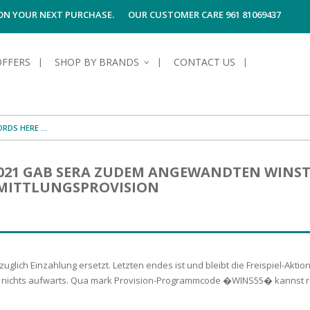
 ON YOUR NEXT PURCHASE.
OUR CUSTOMER CARE 961 81069437
OFFERS
SHOP BY BRANDS
CONTACT US
S OF SKIN
E HYGIENE
S OF HAIR
TECTION &
TION
2021 GAB SERA ZUDEM ANGEWANDTEN WINS
UN
SPIRANTS &
MITTLUNGSPROVISION
ANTS
RE
HAIR
NG & MAKE-UP
G PRODUCTS
R
 & AFTER-
G PRODUCTS
R
G
bzuglich Einzahlung ersetzt. Letzten endes ist und bleibt die Freispiel-Ak
S MEN
TE
AMAGED HAIR
in nichts aufwarts. Qua mark Provision-Programmcode �WINS55� kannst res