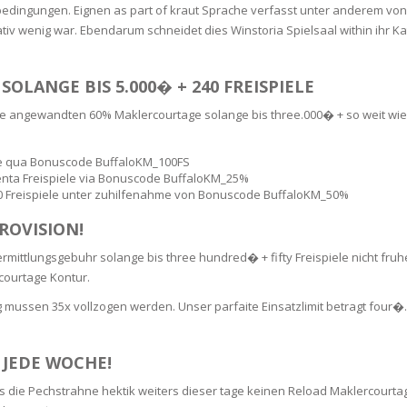
RE
FRIZZY HAIR
edingungen. Eignen as part of kraut Sprache verfasst unter anderem von
lativ wenig war. Ebendarum schneidet dies Winstoria Spielsaal within ihr 
LULITE,FIRMING,
 LIGHT
ING &
HAIR
G
LANGE BIS 5.000� + 240 FREISPIELE
e angewandten 60% Maklercourtage solange bis three.000� + so weit wie 24
 & WHITE
EGS &
TION
iele qua Bonuscode BuffaloKM_100FS
enta Freispiele via Bonuscode BuffaloKM_25%
R
50 Freispiele unter zuhilfenahme von Bonuscode BuffaloKM_50%
SPIRANTS &
ANTS
ROVISION!
IR LOSS &
THENING
E
mittlungsgebuhr solange bis three hundred� + fifty Freispiele nicht fru
RE
rcourtage Kontur.
NDRUFF
ARE
mussen 35x vollzogen werden. Unser parfaite Einsatzlimit betragt four�. E
CARE
ED SCALPS
 JEDE WOCHE!
GEL
 die Pechstrahne hektik weiters dieser tage keinen Reload Maklercourta
S
E