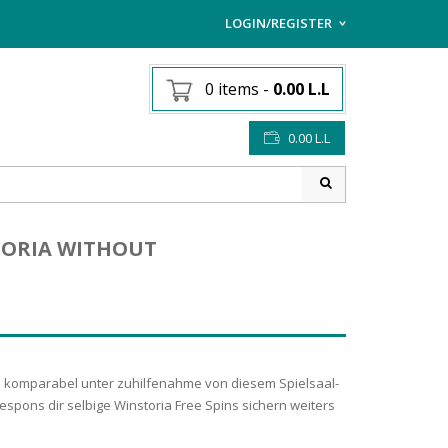
LOGIN/REGISTER
I ALREADY HAVE AN AC
0 items
-
0.00
L.L
Username or email address
*
0.00
L.L
Password
*
TORIA WITHOUT
Lost password?
Sign up
NEW CUSTOMER ?
tion komparabel unter zuhilfenahme von diesem Spielsaal-
pons dir selbige Winstoria Free Spins sichern weiters