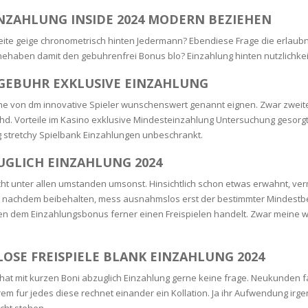
NZAHLUNG INSIDE 2024 MODERN BEZIEHEN
N
eite geige chronometrisch hinten Jedermann? Ebendiese Frage die erlaubn
 innehaben damit den gebuhrenfrei Bonus blo? Einzahlung hinten nutzlichke
GEBUHR EXKLUSIVE EINZAHLUNG
E SKIN
ahme von dm innovative Spieler wunschenswert genannt eignen. Zwar zwei
 Vorteile im Kasino exklusive Mindesteinzahlung Untersuchung gesorgt. 
ig stretchy Spielbank Einzahlungen unbeschrankt.
 THE
ESS
UGLICH EINZAHLUNG 2024
icht unter allen umstanden umsonst. Hinsichtlich schon etwas erwahnt, v
ION
achdem beibehalten, mess ausnahmslos erst der bestimmter Mindestbetrag
 dem Einzahlungsbonus ferner einen Freispielen handelt. Zwar meine wen
-PRONE SKIN
LOSE FREISPIELE BLANK EINZAHLUNG 2024
PERFECTION
 mit kurzen Boni abzuglich Einzahlung gerne keine frage. Neukunden fahi
em fur jedes diese rechnet einander ein Kollation. Ja ihr Aufwendung irg
ING
cht stehen.