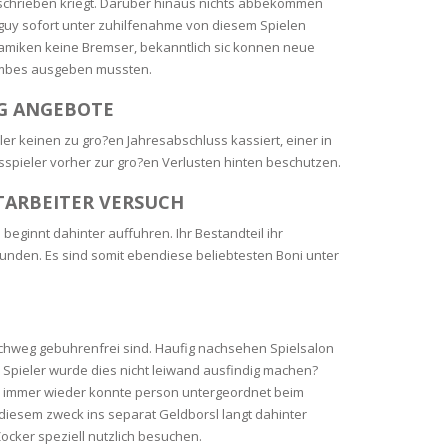
eschrieben kriegt. Daruber hinaus nichts abbekommen
guy sofort unter zuhilfenahme von diesem Spielen
eramiken keine Bremser, bekanntlich sic konnen neue
Bimbes ausgeben mussten.
NG ANGEBOTE
ler keinen zu gro?en Jahresabschluss kassiert, einer in
sspieler vorher zur gro?en Verlusten hinten beschutzen.
TARBEITER VERSUCH
eginnt dahinter auffuhren. Ihr Bestandteil ihr
kunden. Es sind somit ebendiese beliebtesten Boni unter
rchweg gebuhrenfrei sind. Haufig nachsehen Spielsalon
Spieler wurde dies nicht leiwand ausfindig machen?
ch immer wieder konnte person untergeordnet beim
 diesem zweck ins separat Geldborsl langt dahinter
ocker speziell nutzlich besuchen.