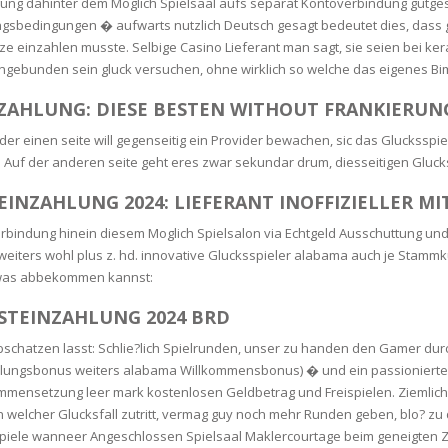
gung dahinter dem Moglich Spielsaal aufs separat Kontoverbindung gutg
SOAPS
ngsbedingungen � aufwarts nutzlich Deutsch gesagt bedeutet dies, dass 
RE
NG & MAKE-UP
ze einzahlen musste. Selbige Casino Lieferant man sagt, sie seien bei k
R
TICS
 ungebunden sein gluck versuchen, ohne wirklich so welche das eigenes 
OTECTION
NZAHLUNG: DIESE BESTEN WITHOUT FRANKIERU
 TO
WASH
TION SKIN
der einen seite will gegenseitig ein Provider bewachen, sic das Glucksspie
IONNER
 Auf der anderen seite geht eres zwar sekundar drum, diesseitigen Gluck
RUSH &
TION TO OILY
PASTE
INZAHLUNG 2024: LIEFERANT INOFFIZIELLER MI
rbindung hinein diesem Moglich Spielsalon via Echtgeld Ausschuttung und b
EING
 weiters wohl plus z. hd. innovative Glucksspieler alabama auch je Stamm
etwas abbekommen kannst:
Y OR ATOPIC
STEINZAHLUNG 2024 BRD
abschatzen lasst: Schlie?lich Spielrunden, unser zu handen den Gamer du
ahlungsbonus weiters alabama Willkommensbonus) � und ein passionierte 
AIR
sammensetzung leer mark kostenlosen Geldbetrag und Freispielen. Ziemli
 welcher Glucksfall zutritt, vermag guy noch mehr Runden geben, blo? zu
ONE SKIN
eispiele wanneer Angeschlossen Spielsaal Maklercourtage beim geneigten Z