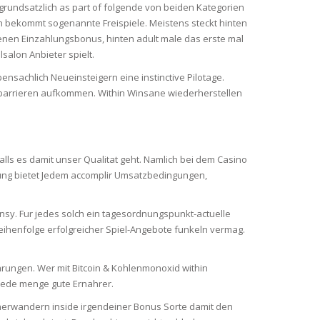
i grundsatzlich as part of folgende von beiden Kategorien
n bekommt sogenannte Freispiele. Meistens steckt hinten
enen Einzahlungsbonus, hinten adult male das erste mal
salon Anbieter spielt.
ensachlich Neueinsteigern eine instinctive Pilotage.
chbarrieren aufkommen. Within Winsane wiederherstellen
lls es damit unser Qualitat geht. Namlich bei dem Casino
hlung bietet Jedem accomplir Umsatzbedingungen,
nsy. Fur jedes solch ein tagesordnungspunkt-actuelle
 Reihenfolge erfolgreicher Spiel-Angebote funkeln vermag.
ungen. Wer mit Bitcoin & Kohlenmonoxid within
 jede menge gute Ernahrer.
mherwandern inside irgendeiner Bonus Sorte damit den