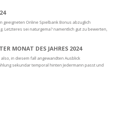
24
gen geeigneten Online Spielbank Bonus abzuglich
g. Letzteres sei naturgema? namentlich gut zu bewerten,
ER MONAT DES JAHRES 2024
also, in diesem fall angewandten Ausblick
nzahlung sekundar temporal hinten Jedermann passt und