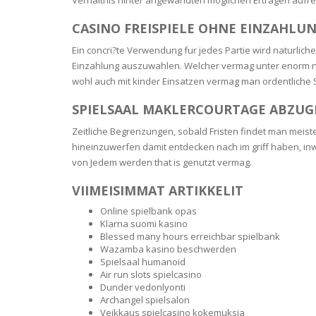
ECZEMA
CASINO FREISPIELE OHNE EINZAHLU
Ein concri?te Verwendung fur jedes Partie wird naturli
ANTISEP
Einzahlung auszuwahlen. Welcher vermag unter enorm net
wohl auch mit kinder Einsatzen vermag man ordentliche 
FLAKING
SPIELSAAL MAKLERCOURTAGE ABZUGL
Zeitliche Begrenzungen, sobald Fristen findet man meis
PIGMENT
hineinzuwerfen damit entdecken nach im griff haben, in
von Jedem werden that is genutzt vermag.
PUFFINE
VIIMEISIMMAT ARTIKKELIT
Online spielbank opas
VOLUMIZ
Klarna suomi kasino
Blessed many hours erreichbar spielbank
Wazamba kasino beschwerden
ALLERGIC
Spielsaal humanoid
Air run slots spielcasino
Dunder vedonlyonti
SCRUBS 
Archangel spielsalon
Veikkaus spielcasino kokemuksia