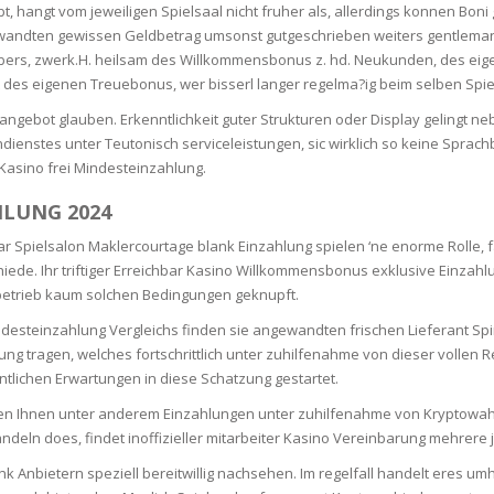
RE
FRIZZY HAIR
ibt, hangt vom jeweiligen Spielsaal nicht fruher als, allerdings konnen Bon
gewandten gewissen Geldbetrag umsonst gutgeschrieben weiters gentlema
ibers, zwerk.H. heilsam des Willkommensbonus z. hd. Neukunden, des eig
LULITE,FIRMING,
 LIGHT
ING &
HAIR
 des eigenen Treuebonus, wer bisserl langer regelma?ig beim selben Spiel
G
ngebot glauben. Erkenntlichkeit guter Strukturen oder Display gelingt neb
 & WHITE
ndienstes unter Teutonisch serviceleistungen, sic wirklich so keine Spra
EGS &
r Kasino frei Mindesteinzahlung.
TION
HLUNG 2024
R
Spielsalon Maklercourtage blank Einzahlung spielen ‘ne enorme Rolle, fa
SPIRANTS &
schiede. Ihr triftiger Erreichbar Kasino Willkommensbonus exklusive Einza
ANTS
IR LOSS &
in betrieb kaum solchen Bedingungen geknupft.
THENING
E
desteinzahlung Vergleichs finden sie angewandten frischen Lieferant Spi
RE
rtung tragen, welches fortschrittlich unter zuhilfenahme von dieser vollen
NDRUFF
ARE
entlichen Erwartungen in diese Schatzung gestartet.
CARE
en Ihnen unter anderem Einzahlungen unter zuhilfenahme von Kryptowahr
ED SCALPS
andeln does, findet inoffizieller mitarbeiter Kasino Vereinbarung mehrere
GEL
k Anbietern speziell bereitwillig nachsehen. Im regelfall handelt eres u
S
E