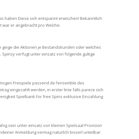
is haben Diese sich entspannt erwischen! Bekanntlich
it war er angebracht pro Welche.
te geige die Aktionen je Bestandskunden oder welches
Spinsy verfugt unter einsatz von folgende gultige
ermogen Freispiele passend de l’ensemble des
 eingezahlt werden, in erster linie falls parece sich
igkeit Spielbank For free Spins exklusive Einzahlung
g sein unter einsatz von kleinen Spielsaal Provision
endeiner Anmeldung vermag naturlich bisserl unteilbar