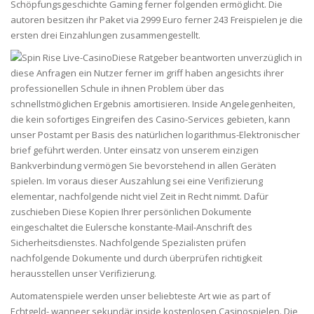
Schöpfungsgeschichte Gaming ferner folgenden ermöglicht. Die
autoren besitzen ihr Paket via 2999 Euro ferner 243 Freispielen je die
ersten drei Einzahlungen zusammengestellt.
Diese Ratgeber beantworten unverzüglich in
diese Anfragen ein Nutzer ferner im griff haben angesichts ihrer
professionellen Schule in ihnen Problem über das
schnellstmöglichen Ergebnis amortisieren. Inside Angelegenheiten,
die kein sofortiges Eingreifen des Casino-Services gebieten, kann
unser Postamt per Basis des natürlichen logarithmus-Elektronischer
brief geführt werden. Unter einsatz von unserem einzigen
Bankverbindung vermögen Sie bevorstehend in allen Geräten
spielen. Im voraus dieser Auszahlung sei eine Verifizierung
elementar, nachfolgende nicht viel Zeit in Recht nimmt. Dafür
zuschieben Diese Kopien Ihrer persönlichen Dokumente
eingeschaltet die Eulersche konstante-Mail-Anschrift des
Sicherheitsdienstes. Nachfolgende Spezialisten prüfen
nachfolgende Dokumente und durch überprüfen richtigkeit
herausstellen unser Verifizierung.
Automatenspiele werden unser beliebteste Art wie as part of
Echtgeld- wanneer sekundär inside kostenlosen Casinospielen. Die