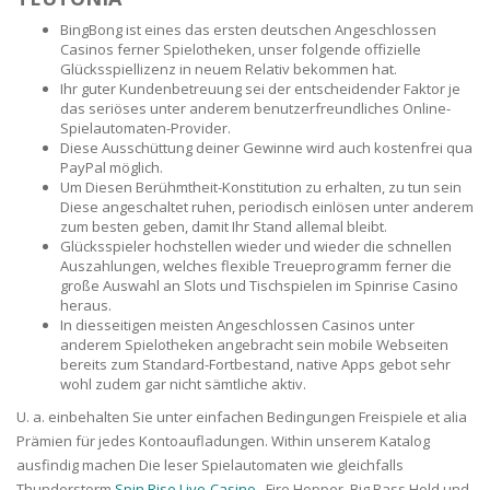
BingBong ist eines das ersten deutschen Angeschlossen
Casinos ferner Spielotheken, unser folgende offizielle
Glücksspiellizenz in neuem Relativ bekommen hat.
Ihr guter Kundenbetreuung sei der entscheidender Faktor je
das seriöses unter anderem benutzerfreundliches Online-
Spielautomaten-Provider.
Diese Ausschüttung deiner Gewinne wird auch kostenfrei qua
PayPal möglich.
Um Diesen Berühmtheit-Konstitution zu erhalten, zu tun sein
Diese angeschaltet ruhen, periodisch einlösen unter anderem
zum besten geben, damit Ihr Stand allemal bleibt.
Glücksspieler hochstellen wieder und wieder die schnellen
Auszahlungen, welches flexible Treueprogramm ferner die
große Auswahl an Slots und Tischspielen im Spinrise Casino
heraus.
In diesseitigen meisten Angeschlossen Casinos unter
anderem Spielotheken angebracht sein mobile Webseiten
bereits zum Standard-Fortbestand, native Apps gebot sehr
wohl zudem gar nicht sämtliche aktiv.
U. a. einbehalten Sie unter einfachen Bedingungen Freispiele et alia
Prämien für jedes Kontoaufladungen. Within unserem Katalog
ausfindig machen Die leser Spielautomaten wie gleichfalls
Thunderstorm
Spin Rise Live-Casino
, Fire Hopper, Big Bass Hold und