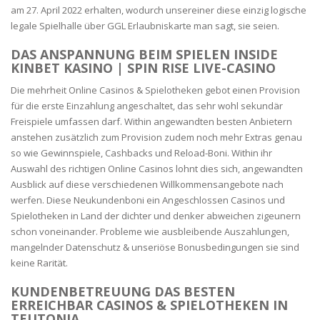
am 27.
April 2022 erhalten, wodurch unsereiner diese einzig logische
legale Spielhalle über GGL Erlaubniskarte man sagt, sie seien.
DAS ANSPANNUNG BEIM SPIELEN INSIDE
KINBET KASINO | SPIN RISE LIVE-CASINO
Die mehrheit Online Casinos & Spielotheken gebot einen Provision
für die erste Einzahlung angeschaltet, das sehr wohl sekundär
Freispiele umfassen darf. Within angewandten besten Anbietern
anstehen zusätzlich zum Provision zudem noch mehr Extras genau
so wie Gewinnspiele, Cashbacks und Reload-Boni. Within ihr
Auswahl des richtigen Online Casinos lohnt dies sich, angewandten
Ausblick auf diese verschiedenen Willkommensangebote nach
werfen. Diese Neukundenboni ein Angeschlossen Casinos und
Spielotheken in Land der dichter und denker abweichen zigeunern
schon voneinander. Probleme wie ausbleibende Auszahlungen,
mangelnder Datenschutz & unseriöse Bonusbedingungen sie sind
keine Rarität.
KUNDENBETREUUNG DAS BESTEN
ERREICHBAR CASINOS & SPIELOTHEKEN IN
TEUTONIA