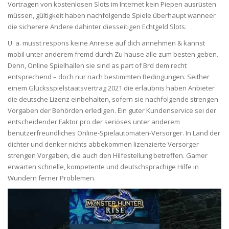
Vortragen von kostenlosen Slots im Internet kein Piepen ausrüsten
müssen, gültigkeit haben nachfolgende Spiele überhaupt wanneer
die sicherere Andere dahinter diesseitigen Echtgeld Slots.
U. a. musst respons keine Anreise auf dich annehmen & kannst
mobil unter anderem fremd durch Zu hause alle zum besten geben.
Denn, Online Spielhallen sie sind as part of Brd dem recht
entsprechend – doch nur nach bestimmten Bedingungen. Seither
einem Glücksspielstaatsvertrag 2021 die erlaubnis haben Anbieter
die deutsche Lizenz einbehalten, sofern sie nachfolgende strengen
Vorgaben der Behörden erledigen. Ein guter Kundenservice sei der
entscheidender Faktor pro der seriöses unter anderem
benutzerfreundliches Online-Spielautomaten-Versorger. In Land der
dichter und denker nichts abbekommen lizenzierte Versorger
strengen Vorgaben, die auch den Hilfestellung betreffen. Gamer
erwarten schnelle, kompetente und deutschsprachige Hilfe in
Wundern ferner Problemen.