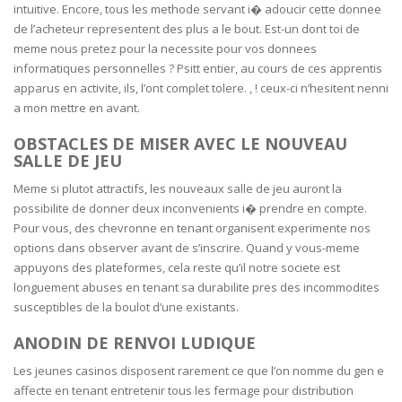
intuitive. Encore, tous les methode servant i� adoucir cette donnee
de l’acheteur representent des plus a le bout. Est-un dont toi de
meme nous pretez pour la necessite pour vos donnees
informatiques personnelles ? Psitt entier, au cours de ces apprentis
apparus en activite, ils, l’ont complet tolere. , ! ceux-ci n’hesitent nenni
a mon mettre en avant.
OBSTACLES DE MISER AVEC LE NOUVEAU
SALLE DE JEU
Meme si plutot attractifs, les nouveaux salle de jeu auront la
possibilite de donner deux inconvenients i� prendre en compte.
Pour vous, des chevronne en tenant organisent experimente nos
options dans observer avant de s’inscrire. Quand y vous-meme
appuyons des plateformes, cela reste qu’il notre societe est
longuement abuses en tenant sa durabilite pres des incommodites
susceptibles de la boulot d’une existants.
ANODIN DE RENVOI LUDIQUE
Les jeunes casinos disposent rarement ce que l’on nomme du gen e
affecte en tenant entretenir tous les fermage pour distribution