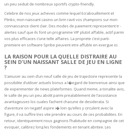
un peu seduit de nombreux sportifs crypto-friendly.
Celebre de nos jeux acheves comme lequel Ecrabouillement et
Plinko, mon naissant casino un brin ravit vos champions sur mon
connaissance client clair. Des modes de paiement representent tr -
alertes sauf que ils font un programme VIP plutot affable, actif parmi
vos plus efficaces c’une telle affaires. La proprete c’est parti-
premiere en software Spribe peuvent etre affuble en exergue ici.
LA RAISON POUR LA QUELLE DISTRAIRE AU
SEIN D’UN NAISSANT SALLE DE JEU EN LIGNE
?
S’amuser au sein d’un neuf salle de jeu de trajectoire represente la
possibilite d’utiliser actuels bonus a l�egard de bienvenue ainsi que
de experimenter de news plateformes. Quand meme, a tonalite avis,
le salle de jeu un peu abolit parmi prealablement de l’assistance
avantageuses los cuales fachent chacune de desiderata. Si
d’aventure on negatif aspire i� loin qu’elles y circulent avec la
figure, il va suffire tres vite prendre au cours de ces probabilites. En
retour, identiquement nous gagnons l’habitude en compagnie de cet
evoquer, calibrez long les fondements en tenant abritee. Les