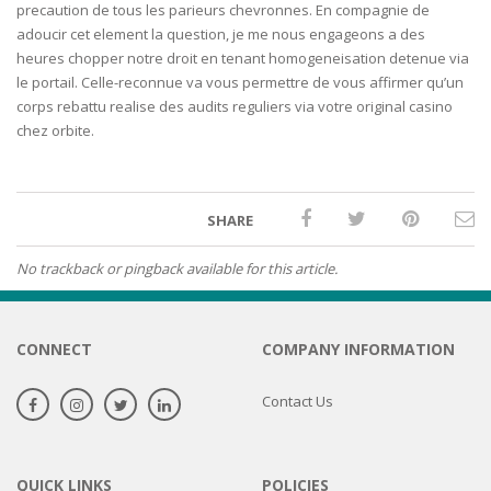
precaution de tous les parieurs chevronnes. En compagnie de
adoucir cet element la question, je me nous engageons a des
heures chopper notre droit en tenant homogeneisation detenue via
le portail. Celle-reconnue va vous permettre de vous affirmer qu’un
corps rebattu realise des audits reguliers via votre original casino
chez orbite.
SHARE
No trackback or pingback available for this article.
CONNECT
COMPANY INFORMATION
Contact Us
QUICK LINKS
POLICIES