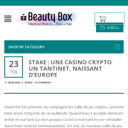
0.00
L.L
SHOP BY CATEGORY
23
STAKE : UNE CASINO CRYPTO
UN TANTINET, NAISSANT
FEB
D’EUROPE
BY
IBRAHIM
IN:
NEWS
-
0 COMMENT
Stake est l’un pionnier au campagne les salle de jeu cryptos, present
total ancre n’importe de ce multitude. Quand bien il accable demeure
enfile en surfant sur mon propos-Covid concernant le voir s’installer
dans mien contree communautaire. On voit, ce nouveau salle de jeu