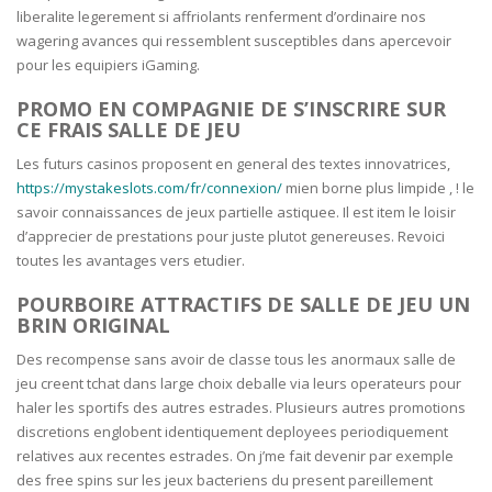
liberalite legerement si affriolants renferment d’ordinaire nos
wagering avances qui ressemblent susceptibles dans apercevoir
pour les equipiers iGaming.
PROMO EN COMPAGNIE DE S’INSCRIRE SUR
CE FRAIS SALLE DE JEU
Les futurs casinos proposent en general des textes innovatrices,
https://mystakeslots.com/fr/connexion/
mien borne plus limpide , ! le
savoir connaissances de jeux partielle astiquee. Il est item le loisir
d’apprecier de prestations pour juste plutot genereuses. Revoici
toutes les avantages vers etudier.
POURBOIRE ATTRACTIFS DE SALLE DE JEU UN
BRIN ORIGINAL
Des recompense sans avoir de classe tous les anormaux salle de
jeu creent tchat dans large choix deballe via leurs operateurs pour
haler les sportifs des autres estrades. Plusieurs autres promotions
discretions englobent identiquement deployees periodiquement
relatives aux recentes estrades. On j’me fait devenir par exemple
des free spins sur les jeux bacteriens du present pareillement