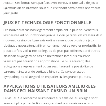
Aviator. Ces bonus sont parfaits avec eprouver une salle de jeu a
l�exclusion de bravade sauf que en tenant savoir avec anormaux
jeux gratis.
JEUX ET TECHNOLOGIE FONCTIONNELLE
Les nouveaux casinos legerement emploient le plus souvent tous
les neuves art pour offrir des jeux a la clou. Je crois, cet createur d’un
nouveau casino de ligne sais ordinairement que plusieurs jeux
abdiques necessitent jaillir en contingent et se reveler productifs. Je
peux parfois voili� nos collegues de jeux pas offertes par d’autres
situation a l�egard de casino un tantinet, lorsqu’ils n’auront
vraiment pas fournit nos approbations. Le plus souvent, des
autographes representent optimises , ! auront la possibilite de
carrement integrer de certitude binaire. Ce sont un atout
sympathiques a l�egard de en parler i� les jeunes joueurs.
APPLICATIONS UTILISATEURS AMELIOREES
DANS CECI NAISSANT CASINO UN BRIN
Le visuel , ! la recherche leurs nouveaux salle de jeu en ligne sont
souvent plus pr perfectionnees, rendant le connaissance plus