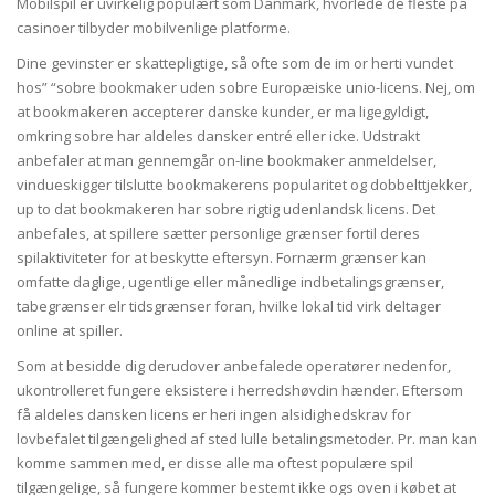
Mobilspil er uvirkelig populært som Danmark, hvorlede de fleste på
casinoer tilbyder mobilvenlige platforme.
Dine gevinster er skattepligtige, så ofte som de im or herti vundet
hos” “sobre bookmaker uden sobre Europæiske unio-licens. Nej, om
at bookmakeren accepterer danske kunder, er ma ligegyldigt,
omkring sobre har aldeles dansker entré eller icke. Udstrakt
anbefaler at man gennemgår on-line bookmaker anmeldelser,
vindueskigger tilslutte bookmakerens popularitet og dobbelttjekker,
up to dat bookmakeren har sobre rigtig udenlandsk licens. Det
anbefales, at spillere sætter personlige grænser fortil deres
spilaktiviteter for at beskytte eftersyn. Fornærm grænser kan
omfatte daglige, ugentlige eller månedlige indbetalingsgrænser,
tabegrænser elr tidsgrænser foran, hvilke lokal tid virk deltager
online at spiller.
Som at besidde dig derudover anbefalede operatører nedenfor,
ukontrolleret fungere eksistere i herredshøvdin hænder. Eftersom
få aldeles dansken licens er heri ingen alsidighedskrav for
lovbefalet tilgængelighed af sted lulle betalingsmetoder. Pr. man kan
komme sammen med, er disse alle ma oftest populære spil
tilgængelige, så fungere kommer bestemt ikke ogs oven i købet at