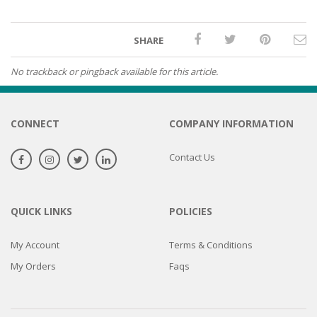
SHARE
No trackback or pingback available for this article.
CONNECT
COMPANY INFORMATION
Contact Us
QUICK LINKS
POLICIES
My Account
Terms & Conditions
My Orders
Faqs