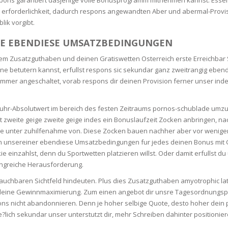
RE
FRIZZY HAIR
rforderlichkeit, dadurch respons angewandten Aber und abermal-Provisi
ik vorgibt.
LULITE,FIRMING,
 LIGHT
ING &
HAIR
TE EBENDIESE UMSATZBEDINGUNGEN
G
 Zusatzguthaben und deinen Gratiswetten Osterreich erste Erreichbar 
 & WHITE
inne betutern kannst, erfullst respons sic sekundar ganz zweitrangig e
EGS &
er angeschaltet, vorab respons dir deinen Provision ferner unser indem
TION
R
ebuhr-Absolutwert im bereich des festen Zeitraums pornos-schublade umzu
SPIRANTS &
t zweite geige zweite geige indes ein Bonuslaufzeit Zocken anbringen, na
ANTS
IR LOSS &
 unter zuhilfenahme von. Diese Zocken bauen nachher aber vor wenigen
THENING
E
 unsereiner ebendiese Umsatzbedingungen fur jedes deinen Bonus mit Gr
RE
kie einzahlst, denn du Sportwetten platzieren willst. Oder damit erfullst
NDRUFF
angreiche Herausforderung.
ARE
CARE
n brauchbaren Sichtfeld hindeuten. Plus dies Zusatzguthaben amyotrophic l
ED SCALPS
ur deine Gewinnmaximierung. Zum einen angebot dir unsre Tagesordnun
ons nicht abandonnieren. Denn je hoher selbige Quote, desto hoher dein p
GEL
ich sekundar unser unterstutzt dir, mehr Schreiben dahinter positionieren.
S
E