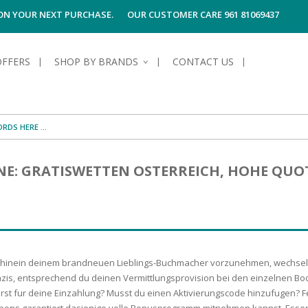
 ON YOUR NEXT PURCHASE.
OUR CUSTOMER CARE 961 81069437
OFFERS
SHOP BY BRANDS
CONTACT US
S OF SKIN
E HYGIENE
S OF HAIR
TECTION &
TION
NE: GRATISWETTEN OSTERREICH, HOHE QU
UN
SPIRANTS &
ANTS
RE
HAIR
NG & MAKE-UP
G PRODUCTS
R
 & AFTER-
G PRODUCTS
R
G
 hinein deinem brandneuen Lieblings-Buchmacher vorzunehmen, wechsels
S MEN
TE
AMAGED HAIR
azis, entsprechend du deinen Vermittlungsprovision bei den einzelnen B
erst fur deine Einzahlung? Musst du einen Aktivierungscode hinzufugen? Fe
respons garantiert dasjenige volle Bonusprogramm mitnehmen kannst. Essenz