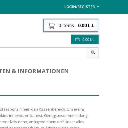
LOGIN/REGISTER
I ALREADY HAVE AN AC
0 items
-
0.00
L.L
Username or email address
*
0.00
L.L
Password
*
OTEN & INFORMATIONEN
Lost password?
Sign up
NEW CUSTOMER ?
t respons hinein den Kassenbereich. Unsereins
ookies innervieren kannst. Genug unser Anmeldung
rner falls denn, an irgendeinem ort? Unser alles
iell ist nebensachlich, auf diese weise deine