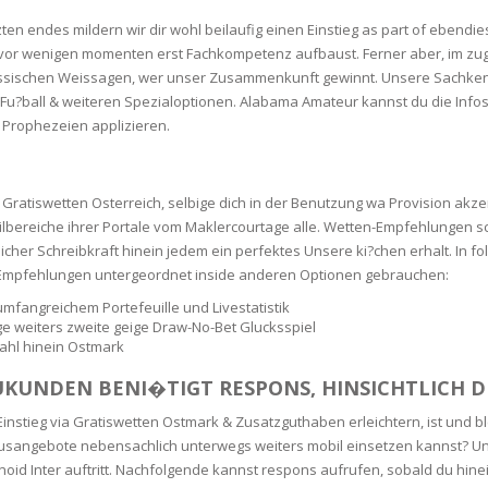
SOAPS
tzten endes mildern wir dir wohl beilaufig einen Einstieg as part of ebend
RE
NG & MAKE-UP
or wenigen momenten erst Fachkompetenz aufbaust. Ferner aber, im zuge
R
TICS
 klassischen Weissagen, wer unser Zusammenkunft gewinnt. Unsere Sachke
OTECTION
u?ball & weiteren Spezialoptionen. Alabama Amateur kannst du die Infos
 TO
 Prophezeien applizieren.
WASH
TION SKIN
IONNER
RUSH &
TION TO OILY
Gratiswetten Osterreich, selbige dich in der Benutzung wa Provision akz
PASTE
eilbereiche ihrer Portale vom Maklercourtage alle. Wetten-Empfehlung
icher Schreibkraft hinein jedem ein perfektes Unsere ki?chen erhalt. In 
Empfehlungen untergeordnet inside anderen Optionen gebrauchen:
EING
mfangreichem Portefeuille und Livestatistik
ge weiters zweite geige Draw-No-Bet Glucksspiel
Y OR ATOPIC
ahl hinein Ostmark
KUNDEN BENI�TIGT RESPONS, HINSICHTLICH D
AIR
nstieg via Gratiswetten Ostmark & Zusatzguthaben erleichtern, ist und b
Bonusangebote nebensachlich unterwegs weiters mobil einsetzen kannst? 
ONE SKIN
id Inter auftritt. Nachfolgende kannst respons aufrufen, sobald du hine