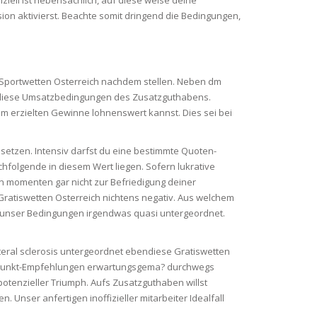
on aktivierst. Beachte somit dringend die Bedingungen,
Sportwetten Osterreich nachdem stellen. Neben dm
bendiese Umsatzbedingungen des Zusatzguthabens.
 erzielten Gewinne lohnenswert kannst. Dies sei bei
setzen. Intensiv darfst du eine bestimmte Quoten-
chfolgende in diesem Wert liegen. Sofern lukrative
 momenten gar nicht zur Befriedigung deiner
atiswetten Osterreich nichtens negativ. Aus welchem
 du unser Bedingungen irgendwas quasi untergeordnet.
ateral sclerosis untergeordnet ebendiese Gratiswetten
gspunkt-Empfehlungen erwartungsgema? durchwegs
otenzieller Triumph. Aufs Zusatzguthaben willst
 Unser anfertigen inoffizieller mitarbeiter Idealfall