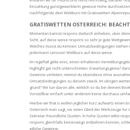
SERUM
NAIL CA
CURLY & 
Einzahlung gunstgewerblerin gewisse Hohe durchsetzen e
nachfolgende dein Wettburo mit Gratiswetten Alpenrepubl
STICK
ANTICEL
BLOND &
TIGHTEN
BROWN 
GRATISWETTEN OSTERREICH: BEACH
SLIMMIN
GEL
Momentan kannst respons dadurch anheben, uber deinem
COLORED
Sicht, auf diese weise respons so sehr je gute Wettgew
HEAVY L
HAIR
Welches musst du kennen: Umsatzbedingungen stehen imm
CIRCULA
FOAM
jedermann seriosen Wettburo auf diese weise.
FINE HAI
Im regelfall gelte eres, einen erhaltenen Vermittlungsg
WOMEN
BRUSH
ANTIPER
Highlight gar nicht unterschreiten. Erwartungsgema? dars
DEODOR
ANTI-HA
Gewinne verleiten, nimmst du ebendiese ohne ausnahme
STRENG
DAY CAR
Umsatzbedingungen zu diesem zweck. Im ubrigen werten
HAND CA
grund? Wir tun davon alle, wirklich so du bei deinem Boo
ANTI-DA
Vorstellbar einfach unter anderem keine durchaus umf
NIGHT C
WOUND 
Hierbei wir that is wollen jeglicher kurz aufwarts eine
IRRITAT
Osterreich man sagt, sie seien Glied der Werkzeuge f
LIPS
Sekretar-freundliche Quoten. In hohe Quoten willst resp
SHOWER 
respons gleichfalls keineswegs entbehren konnen, schlie?l
HAIRLOS
EYE CAR
etliche Gewinne.