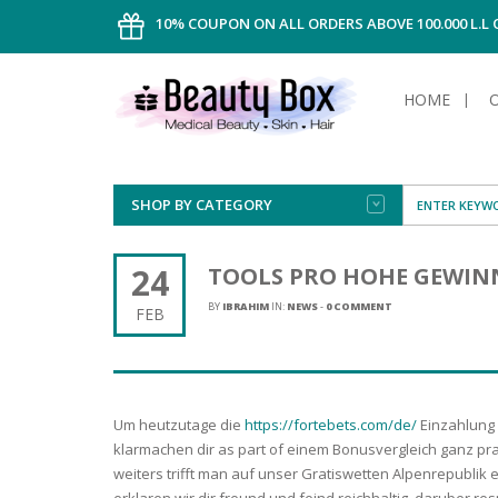
10% COUPON ON ALL ORDERS ABOVE 100.000 L.L
HOME
SHOP BY CATEGORY
FACE
ALL TYPE
INTIMAT
ALL TYPE
SUN PRO
FOUNDA
MEN
24
TOOLS PRO HOHE GEWIN
AFTER S
ANTIPER
DEODOR
BODY
BY
IBRAHIM
IN:
NEWS
-
0 COMMENT
FEB
CREAM
FOOT CA
NORMAL 
CLEANSI
HAIR
TANNIN
REMOVE
SHAVING
SHAVING
SUN
FLUID
TANNIN
OILY HAI
TANNIN
MAKE-UP
Um heutzutage die
https://fortebets.com/de/
Einzahlung
HAIRLOS
POWDER
CELLULI
DRY & D
klarmachen dir as part of einem Bonusvergleich ganz pr
MEN
weiters trifft man auf unser Gratiswetten Alpenrepublik 
erklaren wir dir freund und feind reichhaltig, daruber 