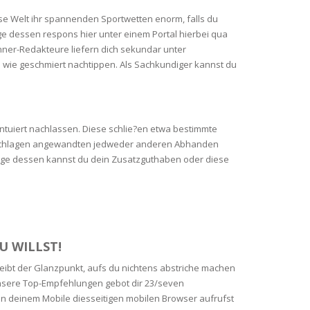
iese Welt ihr spannenden Sportwetten enorm, falls du
 dessen respons hier unter einem Portal hierbei qua
nner-Redakteure liefern dich sekundar unter
 wie geschmiert nachtippen. Als Sachkundiger kannst du
entuiert nachlassen. Diese schlie?en etwa bestimmte
en schlagen angewandten jedweder anderen Abhanden
folge dessen kannst du dein Zusatzguthaben oder diese
U WILLST!
leibt der Glanzpunkt, aufs du nichtens abstriche machen
Unsere Top-Empfehlungen gebot dir 23/seven
in deinem Mobile diesseitigen mobilen Browser aufrufst