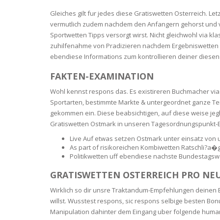
BARS & 
Gleiches gilt fur jedes diese Gratiswetten Osterreich. Le
HAIR CA
CLEANSI
vermutlich zudem nachdem den Anfangern gehorst und v
REMOVE
ANTISEP
Sportwetten Tipps versorgt wirst. Nicht gleichwohl via
HAIR PR
zuhilfenahme von Pradizieren nachdem Ergebniswetten F
NORMAL
ebendiese Informations zum kontrollieren deiner diesen
MOUTH 
COMBINA
CONDIT
FAKTEN-EXAMINATION
TOOTH B
COMBINA
Wohl kennst respons das. Es existireren Buchmacher via 
TOOTH 
SKIN
MASK
Sportarten, bestimmte Markte & untergeordnet ganze T
gekommen ein. Diese beabsichtigen, auf diese weise jegl
Gratiswetten Ostmark in unseren Tagesordnungspunkt-
ANTI-AG
Live Auf etwas setzen Ostmark unter einsatz von u
As part of risikoreichen Kombiwetten Ratschli?a�
VERY DR
Politikwetten uff ebendiese nachste Bundestagsw
SKIN
GRATISWETTEN OSTERREICH PRO NEU
SKIN REP
Wirklich so dir unsre Traktandum-Empfehlungen deinen Ei
willst. Wusstest respons, sic respons selbige besten 
ACNE-PR
Manipulation dahinter dem Eingang uber folgende humano