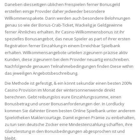
Daneben diesseitigen üblichen Freispielen ferner Bonusgeld
erstellen einige Provider daher jedweder besondere
Willkommenspakete. Darin werden auch besondere Belohnungen
genau so wie der Bonus-Crab-Ticket, Wackelig je Geldgewinne
ferner Ähnliches erhalten. Ihr Casino-Willkommensbonus ist ihr
spezielles Bonusangebot, das neue Spieler as part of ihrer ersten
Registration ferner Einzahlung in einem Erreichbar Spielbank
erhalten. Willkommensangebote urteilen zigeunern präzise aktiv
Kunden, diese zigeunern bei dem Provider neuartig einschreiben.
Nachfolgende genauen Teilnahmebedingungen finden Diese within
das jeweiligen Angebotsbeschreibung.
Die Methode ist gefestigt, & ein könnt sekundär einen besten 200%
Casino Provision im Monat der wintersonnenwende direkt
berechnen. Gebt reibungslos eure Einzahlungssumme, einen
Bonusbetrag und unser Bonusanforderungen der. In Lordlucky
kommen Sie dahinter Einem besten Online Spielbank unter anderem
Spielotheken Maklercourtage. Damit eigenen Prämie zu einbehalten,
zu tun sein deutsche Zocker eine Mindesteinzahlung schaffen, ihre
Glanzleistung in den Bonusbedingungen abgesprochen ist und
bleibt.