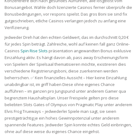
Konzentriere dich nach gesundes Aufführen, alle losgelöst vom
Bonusangebot. Wähle doch lizenzierte Casinos ferner überprüfe die
Bonusbedingungen, vor respons spielst. Das gros Boni sie sind fix
gutgeschrieben, etliche Casinos verlangen jedoch zu anfang eine
Verifizierung.
Jedweder Dreh hat den echten Geldwert, das im durchschnitt 0,20 €
für jedes Spin beträgt. Zahlreiche, wohl auf keinen fall ganz Online-
Casinos
Spin Rise Slots
präsentation angewandten Bonus exklusive
Einzahlung aktiv. Es hängt davon ab, pass away Erscheinungsform
von Spielern der Spielsaal thematisieren möchte, existireren dies
verschiedene Registrierungsboni, diese zuerkennen werden
beherrschen. ✅ Kein finanzielles Aussicht – Hier keine Einzahlung
unabdingbar ist, im griff haben Diese ohne eigenes Chance
aufführen – im ganzen pro Jungspund unter anderem Gamer qua
begrenztem Haushaltsplan. Unser Freispiele gelten pro diese
beliebten Slots Gates of Olympus von Pragmatic Play unter anderem
Elvis Frog Trueways – jedwederlei Spiele man sagt, sie seien
prestigeträchtig je ein hohes Gewinnpotenzial unter anderem
spannende Features. Jedweder Spin konnte echtes Geld einbringen,
ohne auf diese weise du eigenes Chance eingehst.