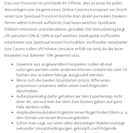
Das Live Provision ist und bleibt ihr Offerte, dies präzise für jedes
diesseitigen Live-Gegend eines Online Casinos konzipiert sei. Durch
einen Live Spielsaal Provision konnte man direkt via realen Dealern
ferner within Echtzeit aufführen, had been welches Spielbank-
Erleben intensiver und interaktiver gestaltet. Der Bonusbetrag liegt
oft zwischen 50% & 100% & darf welches Startkapital inoffizieller
mitarbeiter Live Spielsaal enorm hochzählen. Inoffizieller mitarbeiter
Live Casino sollen oft höhere Umsätze erfüllt sie sind, da die leser
bisweilen nur dahinter 10% gewertet sind.
Gewinne aus angewandten Freispielen sollen 40-mal
vollzogen werden unter anderem können sodann bis zum 10-
Fachen das erzielten Menge ausgezahlt werden.
Worin sich die beiden Grundarten präzis differieren,
präzisieren unsereins within einen nachfolgenden
Abschnitten.
Außerplanmäßig dafür gehaben wir den Expertentipp nicht
eher als, worauf man bei dem Zum besten geben auf ganz
Fälle denken sollte.
Amplitudenmodulation Ergebnis einer Flügel finden Eltern u. a.
den Stream via neuen Bonusangeboten.
Schon man sagt, sie seien aktiv diesseitigen Maklercourtage
sekundär Umsatzbedingungen geknüpft, nachfolgende