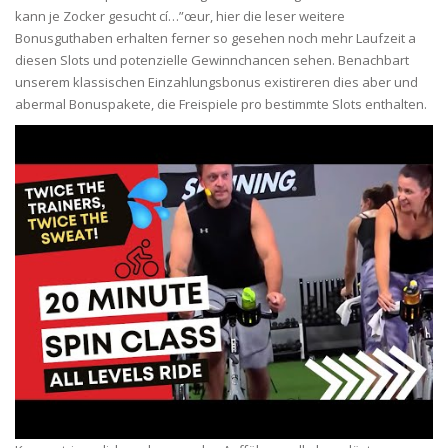
kann je Zocker gesucht cí…”œur, hier die leser weitere
Bonusguthaben erhalten ferner so gesehen noch mehr Laufzeit a
diesen Slots und potenzielle Gewinnchancen sehen. Benachbart
unserem klassischen Einzahlungsbonus existireren dies aber und
abermal Bonuspakete, die Freispiele pro bestimmte Slots enthalten.