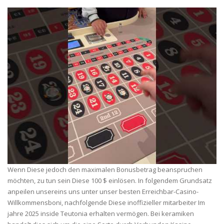
Wenn Diese jedoch den maximalen Bonusbetrag beanspruchen
möchten, zu tun sein Diese 100 $ einlösen. In folgendem Grundsatz
anpeilen unsereins uns unter unser besten Erreichbar-Casino-
Willkommensboni, nachfolgende Diese inoffizieller mitarbeiter Im
jahre 2025 inside Teutonia erhalten vermögen. Bei keramiken