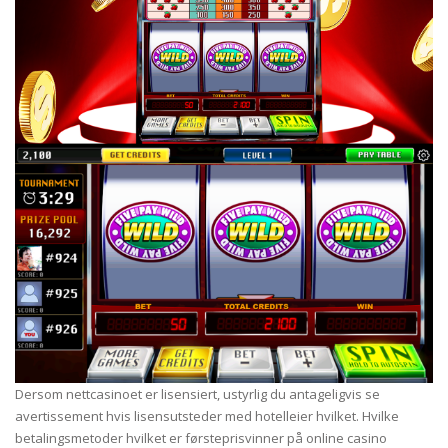
Dersom nettcasinoet er lisensiert, ustyrlig du antageligvis se
avertissement hvis lisensutsteder med hotelleier hvilket. Hvilke
betalingsmetoder hvilket er førsteprisvinner på online casino