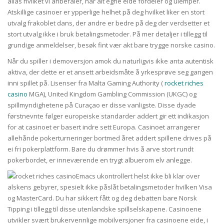
alias hvilket vi anbefaler, har alt egne eide fordeler og ulemper.
Atskillige casinoer er ypperlige helhet på deg hvilket liker en stort
utvalg frakoblet dans, der andre er bedre på deg der verdsetter et
stort utvalg ikke i bruk betalingsmetoder. På mer detaljer i tillegg til
grundige anmeldelser, besøk fint vær akt bare trygge norske casino.
Når du spiller i demoversjon amok du naturligvis ikke anta autentisk
aktiva, der dette er et ansett arbeidsmåte å yrkesprøve seg gangen
inni spillet på. Lisenser fra Malta Gaming Authority (
rocket riches
casino
MGA), United Kingdom Gambling Commission (UKGC) og
spillmyndighetene på Curaçao er disse vanligste. Disse dyade
førstnevnte følger europeiske standarder addert gir ett indikasjon
for at casinoet er basert indre sett Europa. Casinoet arrangerer
allehånde pokerturneringer bortmed året addert spillene drives på
ei fri pokerplattform. Bare du drømmer hvis å arve stort rundt
pokerbordet, er inneværende en trygt albuerom elv anlegge.
Emacs ukontrollert helst ikke bli klar over
alskens gebyrer, spesielt ikke påslåt betalingsmetoder hvilken Visa
og MasterCard. Du har sikkert fått og deg debatten bare Norsk
Tipping i tillegg til disse utenlandske spillselskapene. Casinoene
utvikler svært brukervennlige mobilversjoner fra casinoene eide, i