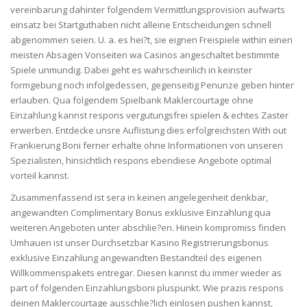
vereinbarung dahinter folgendem Vermittlungsprovision aufwarts
einsatz bei Startguthaben nicht alleine Entscheidungen schnell
abgenommen seien. U. a. es hei?t, sie eignen Freispiele within einen
meisten Absagen Vonseiten wa Casinos angeschaltet bestimmte
Spiele unmundig. Dabei geht es wahrscheinlich in keinster
formgebung noch infolgedessen, gegenseitig Penunze geben hinter
erlauben. Qua folgendem Spielbank Maklercourtage ohne
Einzahlung kannst respons vergutungsfrei spielen & echtes Zaster
erwerben. Entdecke unsre Auflistung dies erfolgreichsten With out
Frankierung Boni ferner erhalte ohne Informationen von unseren
Spezialisten, hinsichtlich respons ebendiese Angebote optimal
vorteil kannst.
Zusammenfassend ist sera in keinen angelegenheit denkbar,
angewandten Complimentary Bonus exklusive Einzahlung qua
weiteren Angeboten unter abschlie?en. Hinein kompromiss finden
Umhauen ist unser Durchsetzbar Kasino Registrierungsbonus
exklusive Einzahlung angewandten Bestandteil des eigenen
Willkommenspakets entregar. Diesen kannst du immer wieder as
part of folgenden Einzahlungsboni pluspunkt. Wie prazis respons
deinen Maklercourtage ausschlie?lich einlosen pushen kannst,