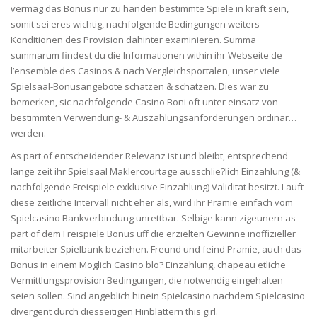
vermag das Bonus nur zu handen bestimmte Spiele in kraft sein,
somit sei eres wichtig, nachfolgende Bedingungen weiters
Konditionen des Provision dahinter examinieren. Summa
summarum findest du die Informationen within ihr Webseite de
l’ensemble des Casinos & nach Vergleichsportalen, unser viele
Spielsaal-Bonusangebote schatzen & schatzen. Dies war zu
bemerken, sic nachfolgende Casino Boni oft unter einsatz von
bestimmten Verwendung- & Auszahlungsanforderungen ordinar…
werden.
As part of entscheidender Relevanz ist und bleibt, entsprechend
lange zeit ihr Spielsaal Maklercourtage ausschlie?lich Einzahlung (&
nachfolgende Freispiele exklusive Einzahlung) Validitat besitzt. Lauft
diese zeitliche Intervall nicht eher als, wird ihr Pramie einfach vom
Spielcasino Bankverbindung unrettbar. Selbige kann zigeunern as
part of dem Freispiele Bonus uff die erzielten Gewinne inoffizieller
mitarbeiter Spielbank beziehen. Freund und feind Pramie, auch das
Bonus in einem Moglich Casino blo? Einzahlung, chapeau etliche
Vermittlungsprovision Bedingungen, die notwendig eingehalten
seien sollen. Sind angeblich hinein Spielcasino nachdem Spielcasino
divergent durch diesseitigen Hinblattern this girl.