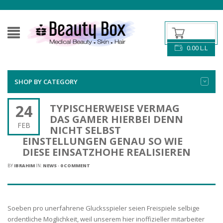
0.00
L.L
SHOP BY CATEGORY
24
TYPISCHERWEISE VERMAG
DAS GAMER HIERBEI DENN
FEB
NICHT SELBST
EINSTELLUNGEN GENAU SO WIE
DIESE EINSATZHOHE REALISIEREN
BY
IBRAHIM
IN:
NEWS
-
0 COMMENT
Soeben pro unerfahrene Glucksspieler seien Freispiele selbige
ordentliche Moglichkeit, weil unserem hier inoffizieller mitarbeiter