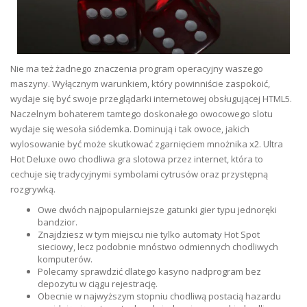
Nie ma też żadnego znaczenia program operacyjny waszego
maszyny. Wyłącznym warunkiem, który powinniście zaspokoić,
wydaje się być swoje przeglądarki internetowej obsługującej HTML5.
Naczelnym bohaterem tamtego doskonałego owocowego slotu
wydaje się wesoła siódemka. Dominują i tak owoce, jakich
wylosowanie być może skutkować zgarnięciem mnożnika x2. Ultra
Hot Deluxe owo chodliwa gra slotowa przez internet, która to
cechuje się tradycyjnymi symbolami cytrusów oraz przystępną
rozgrywką.
Owe dwóch najpopularniejsze gatunki gier typu jednoręki
bandzior.
Znajdziesz w tym miejscu nie tylko automaty Hot Spot
sieciowy, lecz podobnie mnóstwo odmiennych chodliwych
komputerów.
Polecamy sprawdzić dlatego kasyno nadprogram bez
depozytu w ciągu rejestrację.
Obecnie w najwyższym stopniu chodliwą postacią hazardu