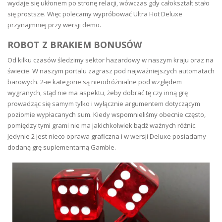
wydaje się ukłonem po stronę relacji, wówczas gdy całokształt stało
się prostsze. Więc polecamy wypróbować Ultra Hot Deluxe
przynajmniej przy wersji demo.
ROBOT Z BRAKIEM BONUSÓW
Od kilku czasów śledzimy sektor hazardowy w naszym kraju oraz na
świecie. W naszym portalu zagrasz pod najważniejszych automatach
barowych. 2-ie kategorie są nieodróżnialne pod względem
wygranych, stąd nie ma aspektu, żeby dobrać tę czy inną grę
prowadząc się samym tylko i wyłącznie argumentem dotyczącym
poziomie wypłacanych sum. Kiedy wspomnieliśmy obecnie często,
pomiędzy tymi grami nie ma jakichkolwiek bądź ważnych różnic.
Jedynie 2 jest nieco oprawa graficzna i w wersji Deluxe posiadamy
dodaną grę suplementarną Gamble.