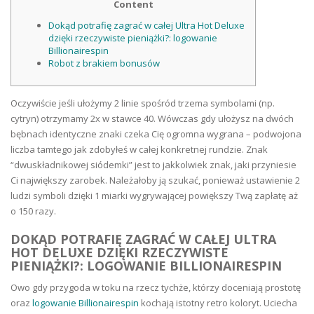
Content
Dokąd potrafię zagrać w całej Ultra Hot Deluxe
dzięki rzeczywiste pieniążki?: logowanie
Billionairespin
Robot z brakiem bonusów
Oczywiście jeśli ułożymy 2 linie spośród trzema symbolami (np.
cytryn) otrzymamy 2x w stawce 40. Wówczas gdy ułożysz na dwóch
bębnach identyczne znaki czeka Cię ogromna wygrana – podwojona
liczba tamtego jak zdobyłeś w całej konkretnej rundzie. Znak
“dwuskładnikowej siódemki” jest to jakkolwiek znak, jaki przyniesie
Ci największy zarobek.
Należałoby ją szukać, ponieważ ustawienie 2
ludzi symboli dzięki 1 miarki wygrywającej powiększy Twą zapłatę aż
o 150 razy.
DOKĄD POTRAFIĘ ZAGRAĆ W CAŁEJ ULTRA
HOT DELUXE DZIĘKI RZECZYWISTE
PIENIĄŻKI?: LOGOWANIE BILLIONAIRESPIN
Owo gdy przygoda w toku na rzecz tychże, którzy doceniają prostotę
oraz
logowanie Billionairespin
kochają istotny retro koloryt. Uciecha