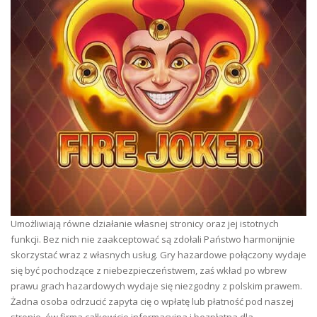
Umożliwiają równe działanie własnej stronicy oraz jej istotnych
funkcji. Bez nich nie zaakceptować są zdołali Państwo harmonijnie
skorzystać wraz z własnych usług. Gry hazardowe połączony wydaje
się być pochodzące z niebezpieczeństwem, zaś wkład po wbrew
prawu grach hazardowych wydaje się niezgodny z polskim prawem.
Żadna osoba odrzucić zapyta cię o wpłatę lub płatność pod naszej