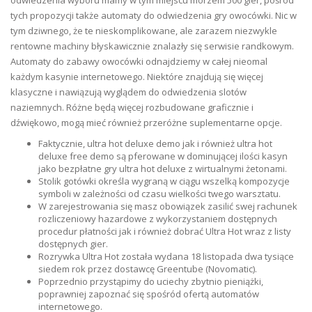
odwiedzenia wyboru mamy w tym miejscu morzem 500 gier, pośród
tych propozycji także automaty do odwiedzenia gry owocówki. Nic w
tym dziwnego, że te nieskomplikowane, ale zarazem niezwykle
rentowne machiny błyskawicznie znalazły się serwisie randkowym.
Automaty do zabawy owocówki odnajdziemy w całej nieomal
każdym kasynie internetowego. Niektóre znajdują się więcej
klasyczne i nawiązują wyglądem do odwiedzenia slotów
naziemnych. Różne będą więcej rozbudowane graficznie i
dźwiękowo, mogą mieć również przeróżne suplementarne opcje.
Faktycznie, ultra hot deluxe demo jak i również ultra hot
deluxe free demo są pferowane w dominującej ilości kasyn
jako bezpłatne gry ultra hot deluxe z wirtualnymi żetonami.
Stolik gotówki określa wygraną w ciągu wszelką kompozycje
symboli w zależności od czasu wielkości twego warsztatu.
W zarejestrowania się masz obowiązek zasilić swej rachunek
rozliczeniowy hazardowe z wykorzystaniem dostępnych
procedur płatności jak i również dobrać Ultra Hot wraz z listy
dostępnych gier.
Rozrywka Ultra Hot została wydana 18 listopada dwa tysiące
siedem rok przez dostawcę Greentube (Novomatic).
Poprzednio przystąpimy do uciechy zbytnio pieniążki,
poprawniej zapoznać się spośród ofertą automatów
internetowego.