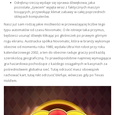
Odrębną rzeczą wydaje się oprawa dźwiękowa, jaka
pozostała „żywcem” wyjęta wraz z faktycznych maszyn
losujących, przywołując klimat zabawy w całej poprzednich
sklepach komputerów.
Nasz już sam rodzaj jakie możliwości w przeważającej liczbie tego
typu automatów od czasu Novomatic. O ile istnieje taka przymus,
będziesz usunąć dźwięki klikając po głośniczek po prawym górnym
rogu ekranu. Austriacka spółka Novomatic, która w branży wykonuje
obecnie od momentu roku 1980, wydała Ultra Hot robot przy roku
kalendarzowego 2002, a ten do obecnie raduje graczy pod każdą
szerokością geograficzną. To prawdopodobnie najmniej wymagająca
gra hazardowa pochodzące z każdego osiągalnych w kasynach za
pośrednictwem globalna sieć. Tutaj odrzucić masz obowiązek
rachować kart, tutaj nikt odrzucić blefuje, wówczas gdy po Texas
Hold’em.