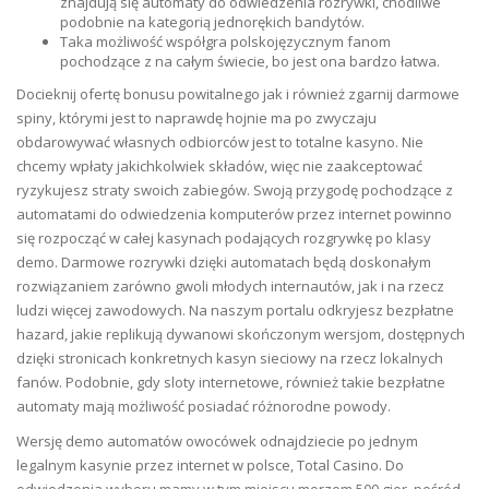
znajdują się automaty do odwiedzenia rozrywki, chodliwe
podobnie na kategorią jednorękich bandytów.
Taka możliwość współgra polskojęzycznym fanom
pochodzące z na całym świecie, bo jest ona bardzo łatwa.
Docieknij ofertę bonusu powitalnego jak i również zgarnij darmowe
spiny, którymi jest to naprawdę hojnie ma po zwyczaju
obdarowywać własnych odbiorców jest to totalne kasyno. Nie
chcemy wpłaty jakichkolwiek składów, więc nie zaakceptować
ryzykujesz straty swoich zabiegów. Swoją przygodę pochodzące z
automatami do odwiedzenia komputerów przez internet powinno
się rozpocząć w całej kasynach podających rozgrywkę po klasy
demo. Darmowe rozrywki dzięki automatach będą doskonałym
rozwiązaniem zarówno gwoli młodych internautów, jak i na rzecz
ludzi więcej zawodowych. Na naszym portalu odkryjesz bezpłatne
hazard, jakie replikują dywanowi skończonym wersjom, dostępnych
dzięki stronicach konkretnych kasyn sieciowy na rzecz lokalnych
fanów. Podobnie, gdy sloty internetowe, również takie bezpłatne
automaty mają możliwość posiadać różnorodne powody.
Wersję demo automatów owocówek odnajdziecie po jednym
legalnym kasynie przez internet w polsce, Total Casino. Do