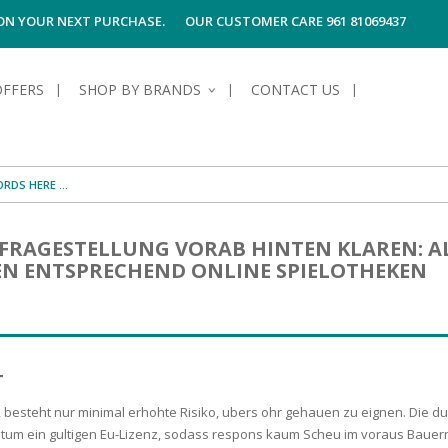
 ON YOUR NEXT PURCHASE.
OUR CUSTOMER CARE 961 81069437
OFFERS
SHOP BY BRANDS
CONTACT US
S OF SKIN
E HYGIENE
S OF HAIR
TECTION &
TION
FRAGESTELLUNG VORAB HINTEN KLAREN: ALI
UN
SPIRANTS &
N ENTSPRECHEND ONLINE SPIELOTHEKEN
ANTS
RE
HAIR
NG & MAKE-UP
G PRODUCTS
R
 & AFTER-
G PRODUCTS
R
G
T
S MEN
TE
AMAGED HAIR
, besteht nur minimal erhohte Risiko, ubers ohr gehauen zu eignen. Die du
htum ein gultigen Eu-Lizenz, sodass respons kaum Scheu im voraus Bauer