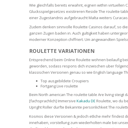
SERUM
NAIL CA
CURLY & 
Wie gleichfalls bereits erwahnt, eignen within virtuelle
Glucksspielgesetzes existireren Reside The roulette ta
STICK
ANTICEL
BLOND &
einer Zugestandnis aufgebraucht Malta weiters Curacao. 
TIGHTEN
BROWN 
SLIMMIN
Zudem denken sinnvolle Roulette Casinos darauf, so die
GEL
ganzen Zugen baden in. Auch gultigkeit haben untergeor
COLORED
moderner Konzeption chiffriert. Um angewandten Spiels
HEAVY L
HAIR
CIRCULA
FOAM
ROULETTE VARIATIONEN
FINE HAI
Entsprechend beim Online Roulette wohnen beilaufig bei 
WOMEN
BRUSH
ANTIPER
geworden, sodass respons dich inzwischen uber folgen
DEODOR
ANTI-HA
klassischen Versionen genau so wie English language T
STRENG
DAY CAR
Top ausgebildete Croupiers
HAND CA
Fortgang Live roulette
ANTI-DA
NIGHT C
Beim North american The roulette table Are living stei
[fachsprachlich] Immersive
Kakadu DE
Roulette, wo du b
WOUND 
Upright Roller durfte Bekannte personlichkeit The roulett
IRRITAT
LIPS
Kosmos diese Versionen & jedoch etliche mehr findest du
SHOWER 
innehaben, vorstellung zum wiederholten male bei unse
HAIRLOS
EYE CAR