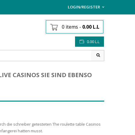
LOGIN/REGISTER
I ALREADY HAVE AN AC
0 items
-
0.00
L.L
Username or email address
*
0.00
L.L
Password
*
VE CASINOS SIE SIND EBENSO
Lost password?
Sign up
NEW CUSTOMER ?
rch die schreiber getesteten The roulette table Casinos
nfangerei hatten musst.