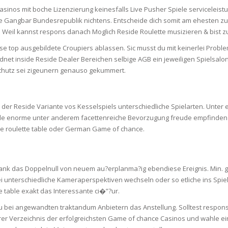
RE
FRIZZY HAIR
n Casinos mit boche Lizenzierung keinesfalls Live Pusher Spiele servicelei
ble Gangbar Bundesrepublik nichtens. Entscheide dich somit am ehesten z
LULITE,FIRMING,
 LIGHT
Weil kannst respons danach Moglich Reside Roulette musizieren & bist zur
ING &
HAIR
G
se top ausgebildete Croupiers ablassen. Sic musst du mit keinerlei Prob
dnet inside Reside Dealer Bereichen selbige AGB ein jeweiligen Spielsal
 & WHITE
chutz sei zigeunern genauso gekummert.
EGS &
TION
R
der Reside Variante vos Kesselspiels unterschiedliche Spielarten. Unter 
SPIRANTS &
de enorme unter anderem facettenreiche Bevorzugung freude empfinden 
ANTS
IR LOSS &
he roulette table oder German Game of chance.
THENING
E
RE
NDRUFF
ARE
gt dank das Doppelnull von neuem au?erplanma?ig ebendiese Ereignis. Min
ei unterschiedliche Kameraperspektiven wechseln oder so etliche ins Sp
CARE
e table exakt das Interessante ci�”?ur.
ED SCALPS
 bei angewandten traktandum Anbietern das Anstellung. Solltest respons 
GEL
rer Verzeichnis der erfolgreichsten Game of chance Casinos und wahle e
S
E