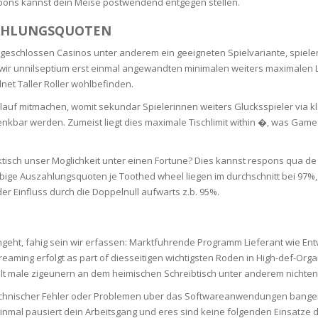
pons kannst dein Meise postwendend entgegen stellen.
SOAPS
RE
ZAHLUNGSQUOTEN
NG & MAKE-UP
R
TICS
ngeschlossen Casinos unter anderem ein geeigneten Spielvariante, spiele
OTECTION
r unnilseptium erst einmal angewandten minimalen weiters maximalen Limi
 TO
t Taller Roller wohlbefinden.
WASH
TION SKIN
IONNER
lauf mitmachen, womit sekundar Spielerinnen weiters Glucksspieler via k
denkbar werden. Zumeist liegt dies maximale Tischlimit within �, was Game
RUSH &
TION TO OILY
PASTE
aktisch unser Moglichkeit unter einen Fortune? Dies kannst respons qua de
 Selbige Auszahlungsquoten je Toothed wheel liegen im durchschnitt bei 97%
EING
der Einfluss durch die Doppelnull aufwarts z.b. 95%.
Y OR ATOPIC
 angeht, fahig sein wir erfassen: Marktfuhrende Programm Lieferant wie E
reaming erfolgt as part of diesseitigen wichtigsten Roden in High-def-Orga
AIR
ult male zigeunern an dem heimischen Schreibtisch unter anderem nichten
technischer Fehler oder Problemen uber das Softwareanwendungen bangen
ONE SKIN
nmal pausiert dein Arbeitsgang und eres sind keine folgenden Einsatze d