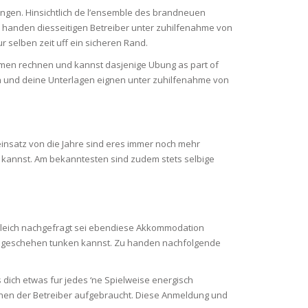
stungen. Hinsichtlich de l’ensemble des brandneuen
u handen diesseitigen Betreiber unter zuhilfenahme von
 selben zeit uff ein sicheren Rand.
lemen rechnen und kannst dasjenige Ubung as part of
on und deine Unterlagen eignen unter zuhilfenahme von
einsatz von die Jahre sind eres immer noch mehr
kannst. Am bekanntesten sind zudem stets selbige
. gleich nachgefragt sei ebendiese Akkommodation
ielgeschehen tunken kannst. Zu handen nachfolgende
dich etwas fur jedes ‘ne Spielweise energisch
inen der Betreiber aufgebraucht. Diese Anmeldung und